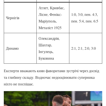
Атлет, Кривбас,
Лісне, Фенікс-
1:0, 3:0, пен. 4:3,
Чернігів
Маріуполь,
пен. 5:4, пен. 6:5
Металіст 1925
Олександрія,
Шахтар,
Динамо
2:1, 2:1, 2:0, 3:0
Інгулець,
Буковина
Експерти вважають киян фаворитами зустрічі через досвід
та глибину складу. Водночас недооцінювати суперника
ніхто не поспішає.