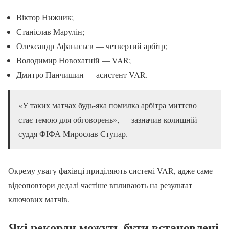
Віктор Нижник;
Станіслав Марулін;
Олександр Афанасьєв — четвертий арбітр;
Володимир Новохатній — VAR;
Дмитро Панчишин — асистент VAR.
«У таких матчах будь-яка помилка арбітра миттєво
стає темою для обговорень», — зазначив колишній
суддя ФІФА Мирослав Ступар.
Окрему увагу фахівці приділяють системі VAR, адже саме
відеоповтори дедалі частіше впливають на результат
ключових матчів.
Які рекорди можуть бути встановлені