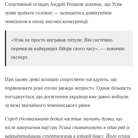
Спортивний оглядач Андрій Розанов зазначає, що Усик
зумів зробити головне — залишатися домінуючим
чемпіоном в епоху високої конкуренції.
«Усик не просто вигравав титули. Він системно
перемагав найкращих бійців свого часу», — зазначив
експерт.
При цьому деякі колишні спортсмени нагадують, що
порівнювати різні епохи завжди непросто. Однак більшість
погоджується, що досягнення українця вже давно вийшли
за межі звичайного чемпіонського рівня.
Серед уболівальників дедалі частіше звучить думка, що
після завершення кар’єри Усика ставитимуть в один ряд із
найвидатнішими супертяжами в історії боксу. Його успіхи