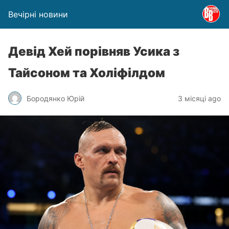
Вечірні новини
Девід Хей порівняв Усика з
Тайсоном та Холіфілдом
Бородянко Юрій
3 місяці ago