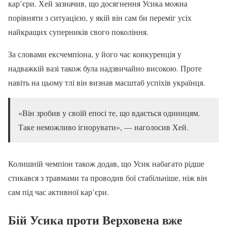
кар’єри. Хей зазначив, що досягнення Усика можна
порівняти з ситуацією, у якій він сам би переміг усіх
найкращих суперників свого покоління.
За словами ексчемпіона, у його час конкуренція у
надважкій вазі також була надзвичайно високою. Проте
навіть на цьому тлі він визнав масштаб успіхів українця.
«Він зробив у своїй епосі те, що вдається одиницям.
Таке неможливо ігнорувати», — наголосив Хей.
Колишній чемпіон також додав, що Усик набагато рідше
стикався з травмами та проводив бої стабільніше, ніж він
сам під час активної кар’єри.
Бій Усика проти Верховена вже