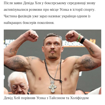
Після заяви Девіда Хея у боксерському середовищі знову
активізувалися розмови про місце Усика в історії спорту.
Частина фахівців уже зараз називає українця одним із
найкращих боксерів покоління.
Девід Хей порівняв Усика з Тайсоном та Холіфілдом