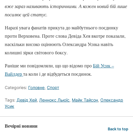
вже зараз називають історичними. А кожен новий бій лише
посилює цей статус.
Наразі увага фанатів прикута до майбутнього поєдинку
проти Верховена. Проте слова Девіда Хея вкотре показали,
наскільки високо оцінюють Олександра Усика навіть
колишні зірки світового боксу.
Раніше ми повідомляли, що що відомо про
Бій Усик –
Вайлдер
та коли і де відбудеться поєдинок.
Categories:
Головне
,
Спорт
Tags:
Девід Хей
,
Леннокс Льюїс
,
Майк Тайсон
,
Олександр
Усик
Вечірні новини
Back to top