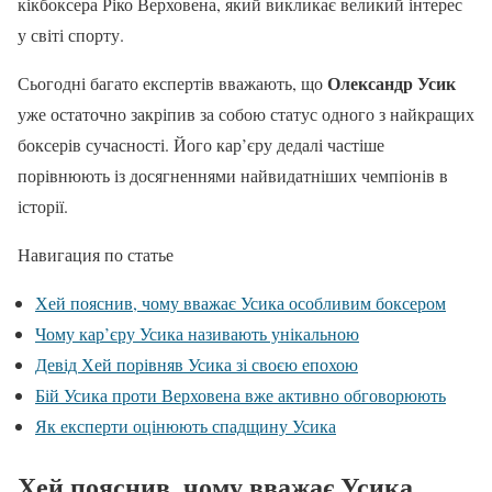
кікбоксера Ріко Верховена, який викликає великий інтерес
у світі спорту.
Олександр Усик
Сьогодні багато експертів вважають, що
уже остаточно закріпив за собою статус одного з найкращих
боксерів сучасності. Його кар’єру дедалі частіше
порівнюють із досягненнями найвидатніших чемпіонів в
історії.
Навигация по статье
Хей пояснив, чому вважає Усика особливим боксером
Чому кар’єру Усика називають унікальною
Девід Хей порівняв Усика зі своєю епохою
Бій Усика проти Верховена вже активно обговорюють
Як експерти оцінюють спадщину Усика
Хей пояснив, чому вважає Усика