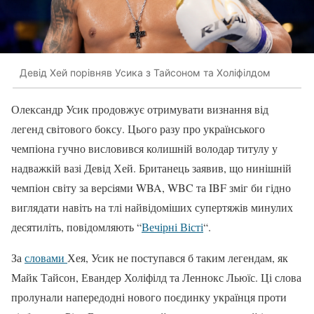
Девід Хей порівняв Усика з Тайсоном та Холіфілдом
Олександр Усик продовжує отримувати визнання від
легенд світового боксу. Цього разу про українського
чемпіона гучно висловився колишній володар титулу у
надважкій вазі Девід Хей. Британець заявив, що нинішній
чемпіон світу за версіями WBA, WBC та IBF зміг би гідно
виглядати навіть на тлі найвідоміших супертяжів минулих
десятиліть, повідомляють “
Вечірні Вісті
“.
За
словами
Хея, Усик не поступався б таким легендам, як
Майк Тайсон, Евандер Холіфілд та Леннокс Льюїс. Ці слова
пролунали напередодні нового поєдинку українця проти