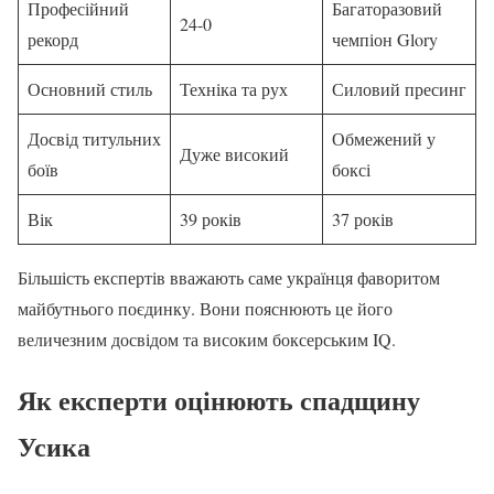
Професійний
Багаторазовий
24-0
рекорд
чемпіон Glory
Основний стиль
Техніка та рух
Силовий пресинг
Досвід титульних
Обмежений у
Дуже високий
боїв
боксі
Вік
39 років
37 років
Більшість експертів вважають саме українця фаворитом
майбутнього поєдинку. Вони пояснюють це його
величезним досвідом та високим боксерським IQ.
Як експерти оцінюють спадщину
Усика