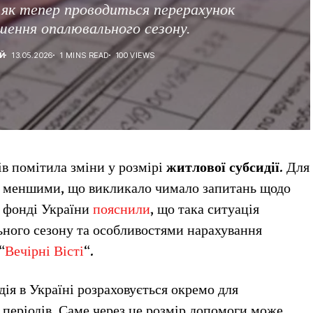
 як тепер проводиться перерахунок
шення опалювального сезону.
Й
13.05.2026
1 MINS READ
100 VIEWS
ів помітила зміни у розмірі
житлової субсидії
. Для
ли меншими, що викликало чимало запитань щодо
 фонді України
пояснили
, що така ситуація
ьного сезону та особливостями нарахування
“
Вечірні Вісті
“.
ія в Україні розраховується окремо для
періодів. Саме через це розмір допомоги може