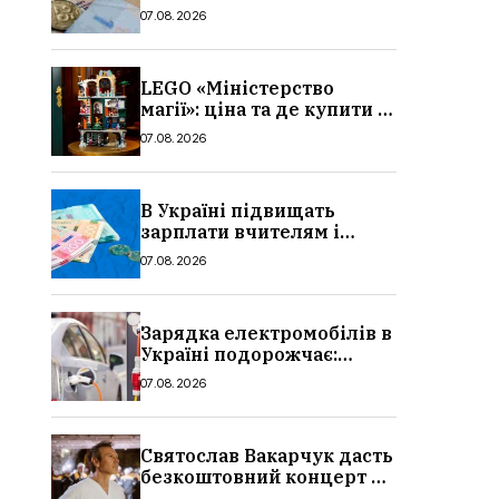
потрібно, умови, кому
07.08.2026
можуть відмовити
LEGO «Міністерство
магії»: ціна та де купити в
Україні
07.08.2026
В Україні підвищать
зарплати вчителям і
стипендії студентам з 1
07.08.2026
вересня 2026: умови,
суми, розмір
Зарядка електромобілів в
Україні подорожчає:
причина і нові ціни з
07.08.2026
серпня 2026
Святослав Вакарчук дасть
безкоштовний концерт у
Львові: дата і місце