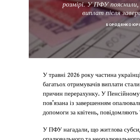
розмірі. У ПФУ пояснили,
виплат після завер
БОРОДЯНКО ЮРІ
У травні 2026 року частина українц
багатьох отримувачів виплати ста
причин перерахунку. У Пенсійному
пов’язана із завершенням опалювал
допомоги за квітень, повідомляють 
У ПФУ нагадали, що житлова субсид
опалювального та неопалювального 