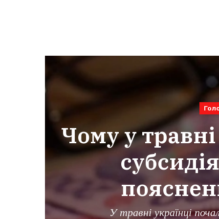
Гол
Чому у травн
субсидія
пояснен
У травні українці поча