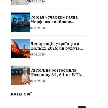
07.08.2026
Серіал «Уламки» Раяна
Мерфі вже вийшов:
сюжет, актори та всі
07.08.2026
деталі, де дивитися
Депортація українців з
Польщі 2026: чи будуть
висилати українських
07.08.2026
чоловіків
Світоліна розгромила
Потапову 6:1, 6:1 на WTA
1000 у Торонто
07.08.2026
КАТЕГОРІЇ