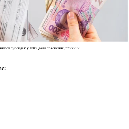
шилася субсидія: у ПФУ дали пояснення, причини
ає: