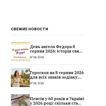
СВЕЖИЕ НОВОСТИ
День ангела Федора 8
серпня 2026: історія свята,
значення імені,
07.08.2026
привітання у віршах і
прозі
Гороскоп на 8 серпня 2026
для всіх знаків зодіаку:
кохання, гроші та справи
07.08.2026
Пенсія у 60 років в Україні
у 2026 році: скільки стажу