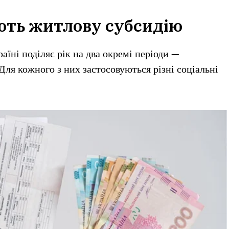
ють житлову субсидію
аїні поділяє рік на два окремі періоди —
ля кожного з них застосовуються різні соціальні