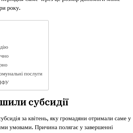
ри року.
идію
ично
рно
комунальні послуги
 ПФУ
ншили субсидії
убсидія за квітень, яку громадяни отримали саме у
вими умовами. Причина полягає у завершенні