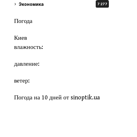
Экономика
7 277
Погода
Киев
влажность:
давление:
ветер:
Погода на 10 дней от
sinoptik.ua