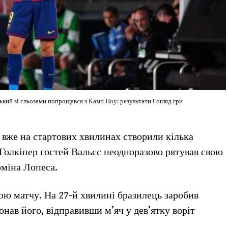
ький зі сльозами попрощався з Камп Ноу: результати і огляд гри
 вже на стартових хвилинах створили кілька
. Голкіпер гостей Вальєс неодноразово рятував свою
рміна Лопеса.
ю матчу. На 27-й хвилині бразилець заробив
нав його, відправивши м’яч у дев’ятку воріт