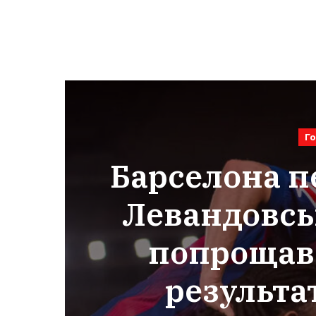
Г
Барселона пе
Левандовсь
попрощавс
результат