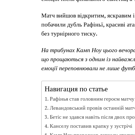
Матч вийшов відкритим, яскравим і
побачили дубль Рафіньї, красиві а
без турнірного тиску.
На трибунах Камп Ноу цього вечор
що прощаються з одним із найважл
емоції переповнювали не лише футбо
Навигация по статье
Рафінья став головним героєм матчу
Левандовський провів останній мат
Бетіс не здався навіть після двох п
Канселу поставив крапку у зустрічі