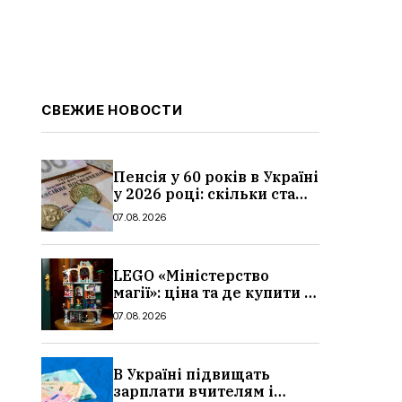
СВЕЖИЕ НОВОСТИ
Пенсія у 60 років в Україні
у 2026 році: скільки стажу
потрібно, умови, кому
07.08.2026
можуть відмовити
LEGO «Міністерство
магії»: ціна та де купити в
Україні
07.08.2026
В Україні підвищать
зарплати вчителям і