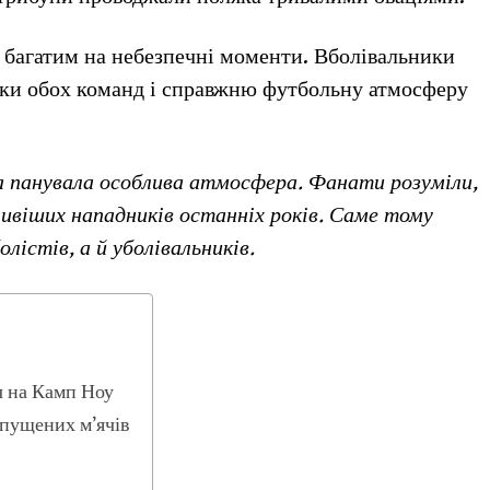
 багатим на небезпечні моменти. Вболівальники
таки обох команд і справжню футбольну атмосферу
а панувала особлива атмосфера. Фанати розуміли,
ивіших нападників останніх років. Саме тому
лістів, а й уболівальників.
ч на Камп Ноу
ропущених м’ячів