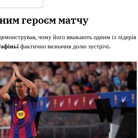
вним героєм матчу
емонстрував, чому його вважають одним із лідерів
Рафіньї
фактично визначив долю зустрічі.