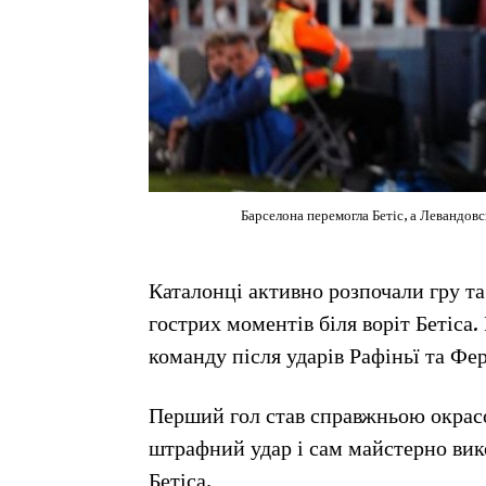
Барселона перемогла Бетіс, а Левандовс
Каталонці активно розпочали гру та
гострих моментів біля воріт Бетіса
команду після ударів Рафіньї та Фе
Перший гол став справжньою окрасо
штрафний удар і сам майстерно вико
Бетіса.