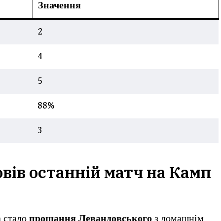
Значення
2
4
5
88%
3
вів останній матч на Камп
а стало
прощання Левандовського
з домашнім