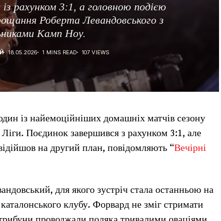
із рахунком 3:1, а головною подією
рощання Роберта Левандовського з
ьниками Камп Ноу.
Й
18.05.2026
1 MINS READ
107 VIEWS
дин із найемоційніших домашніх матчів сезону
 Ліги. Поєдинок завершився з рахунком 3:1, але
відійшов на другий план, повідомляють “
Вечірні
андовський, для якого зустріч стала останньою на
каталонського клубу. Форвард не зміг стримати
а трибуни проводжали поляка тривалими оваціями.