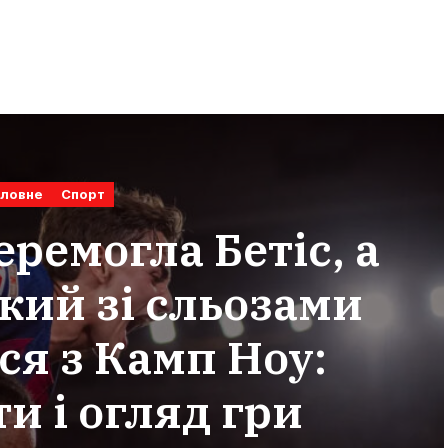
оловне
Спорт
ремогла Бетіс, а
кий зі сльозами
я з Камп Ноу:
и і огляд гри