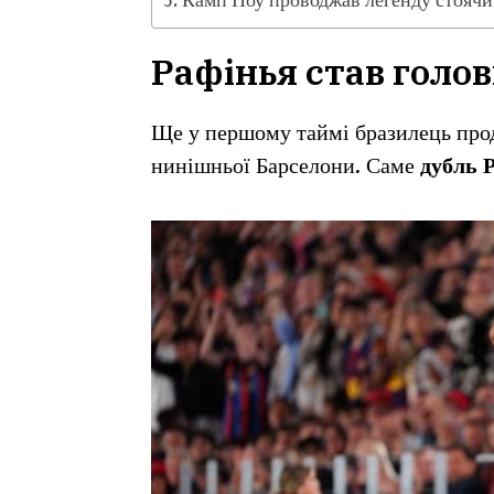
Камп Ноу проводжав легенду стоячи
Рафінья став голо
Ще у першому таймі бразилець прод
нинішньої Барселони. Саме
дубль 