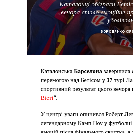
Каталонці обіграли Бетіс 
вечора стало емоційне п
уболівал
БОРОДЯНКО ЮРІ
Каталонська
Барселона
завершила о
перемогою над Бетісом у 37 турі Ла
спортивний результат цього вечора 
Вісті
“.
У центрі уваги опинився Роберт Лев
легендарному Камп Ноу у футболці 
емоцій після фінального свистка, 