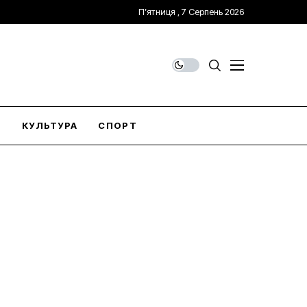
П’ятниця , 7 Серпень 2026
О
КУЛЬТУРА
СПОРТ