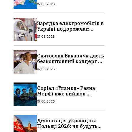
стипендії студентам з 1
07.08.2026
вересня 2026: умови,
суми, розмір
Зарядка електромобілів в
Україні подорожчає:
причина і нові ціни з
07.08.2026
серпня 2026
Святослав Вакарчук дасть
безкоштовний концерт у
Львові: дата і місце
07.08.2026
Серіал «Уламки» Раяна
Мерфі вже вийшов:
сюжет, актори та всі
07.08.2026
деталі, де дивитися
Депортація українців з
Польщі 2026: чи будуть
висилати українських