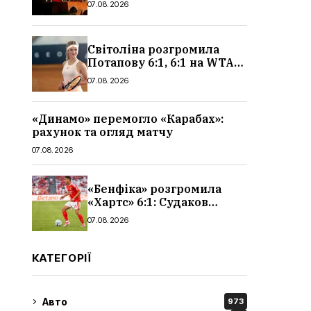
07.08.2026
чоловіків
Світоліна розгромила
Потапову 6:1, 6:1 на WTA
1000 у Торонто
07.08.2026
«Динамо» перемогло «Карабах»:
рахунок та огляд матчу
07.08.2026
«Бенфіка» розгромила
«Хартс» 6:1: Судаков
відзначився асистом,
07.08.2026
огляд матчу і рахунок
КАТЕГОРІЇ
Авто
973