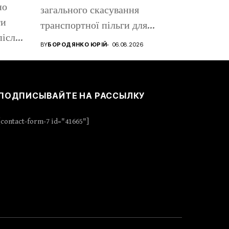
но
загального скасування
ти
транспортної пільги для
після
пенсіонерів немає.
BY
БОРОДЯНКО ЮРІЙ
06.08.2026
ну...
Водночас...
ПОДПИСЫВАЙТЕ НА РАССЫЛКУ
[contact-form-7 id="41665"]