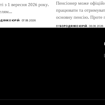
Пенсіонер може офіцій
іті з 1 вересня 2026 року.
працювати та отримува
лям...
основну пенсію. Проте 
ДЯНКО ЮРІЙ
07.08.2026
працевлаштування части
BY
БОРОДЯНКО ЮРІЙ
06.08.2026