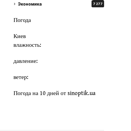
Экономика
7 277
Погода
Киев
влажность:
давление:
ветер:
Погода на 10 дней от
sinoptik.ua