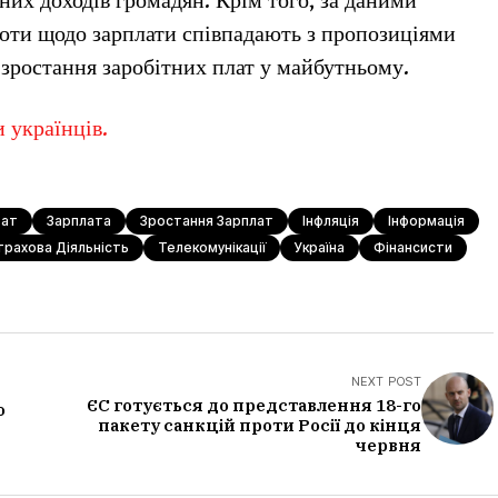
их доходів громадян. Крім того, за даними
боти щодо зарплати співпадають з пропозиціями
 зростання заробітних плат у майбутньому.
 українців.
ат
Зарплата
Зростання Зарплат
Інфляція
Інформація
трахова Діяльність
Телекомунікації
Україна
Фінансисти
NEXT POST
ЄС готується до представлення 18-го
о
пакету санкцій проти Росії до кінця
червня