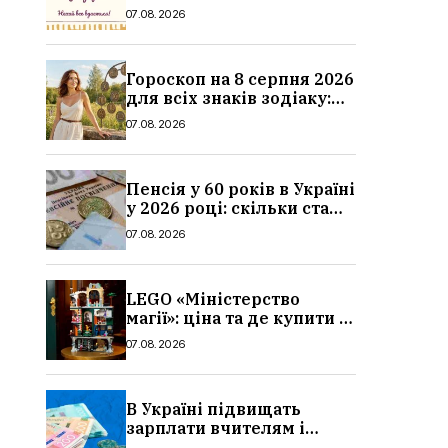
значення імені,
07.08.2026
привітання у віршах і
прозі
Гороскоп на 8 серпня 2026
для всіх знаків зодіаку:
кохання, гроші та справи
07.08.2026
Пенсія у 60 років в Україні
у 2026 році: скільки стажу
потрібно, умови, кому
07.08.2026
можуть відмовити
LEGO «Міністерство
магії»: ціна та де купити в
Україні
07.08.2026
В Україні підвищать
зарплати вчителям і
стипендії студентам з 1