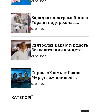
07.08.2026
вересня 2026: умови,
суми, розмір
Зарядка електромобілів в
Україні подорожчає:
причина і нові ціни з
07.08.2026
серпня 2026
Святослав Вакарчук дасть
безкоштовний концерт у
Львові: дата і місце
07.08.2026
Серіал «Уламки» Раяна
Мерфі вже вийшов:
сюжет, актори та всі
07.08.2026
деталі, де дивитися
КАТЕГОРІЇ