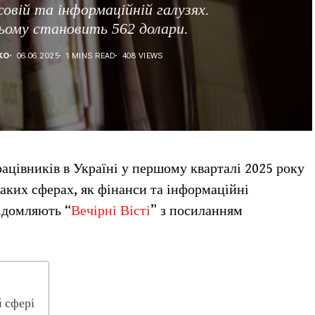
совій та інформаційній галузях.
ьому становить 562 долари.
КО
06.06.2025
1 MINS READ
408 VIEWS
ацівників в Україні у першому кварталі 2025 року
таких сферах, як фінанси та інформаційні
відомляють “
Вечірні Вісті
” з посиланням
й сфері