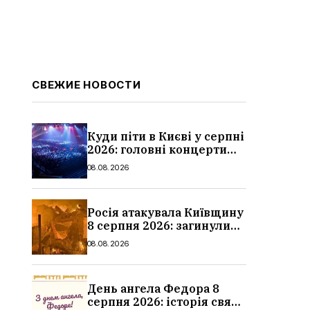
СВЕЖИЕ НОВОСТИ
Куди піти в Києві у серпні
2026: головні концерти
місяця, дати, артисти та
08.08.2026
ціни
Росія атакувала Київщину
8 серпня 2026: загинули
троє людей, серед них
08.08.2026
дитина, наслідки
День ангела Федора 8
серпня 2026: історія свята,