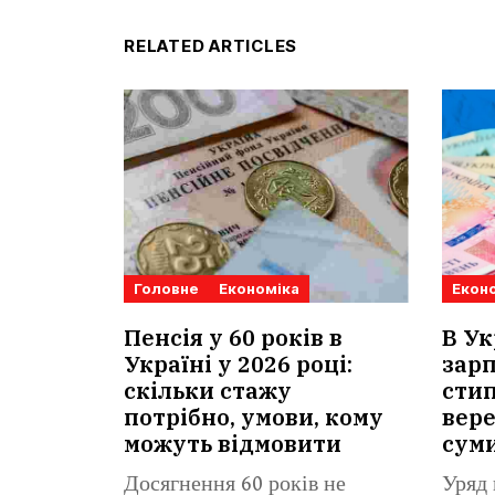
RELATED ARTICLES
Головне
Економіка
Екон
Пенсія у 60 років в
В Ук
Україні у 2026 році:
зарп
скільки стажу
стип
потрібно, умови, кому
вере
можуть відмовити
суми
Досягнення 60 років не
Уряд 