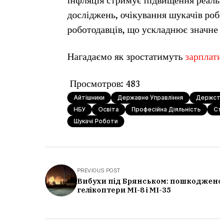
інфляція стримує підвищення реальн
досліджень, очікування шукачів ро
роботодавців, що ускладнює значне
Нагадаємо як зростатимуть
зарплати
Просмотров:
483
Айтішники
Державне Управління
Держст
НБУ
Освіта
Професійна Діяльність
С
Шукачі Роботи
PREVIOUS POST
Вибухи під Брянськом: пошкоджен
гелікоптери МІ-8 і МІ-35