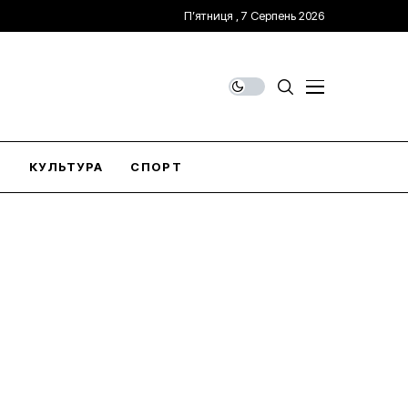
П’ятниця , 7 Серпень 2026
О
КУЛЬТУРА
СПОРТ