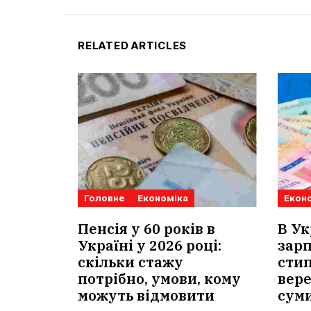
RELATED ARTICLES
Головне
Економіка
Екон
Пенсія у 60 років в
В Ук
Україні у 2026 році:
зарп
скільки стажу
стип
потрібно, умови, кому
вере
можуть відмовити
суми