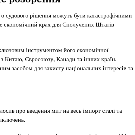
го судового рішення можуть бути катастрофічними
е економічний крах для Сполучених Штатів
 ключовим інструментом його економічної
із Китаю, Євросоюзу, Канади та інших країн.
ним засобом для захисту національних інтересів та
осив про введення мит на весь імпорт сталі та
иключень.