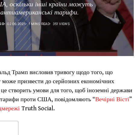
А, оскільки інші країни можуть
 антиамериканські тарифи.
КО
02.06.2025
1 MINS READ
351 VIEWS
льд Трамп висловив тривогу щодо того, що
т може призвести до серйозних економічних
 це створить умови для того, щоб іноземні держави
 тарифи проти США, повідомляють “
Вечірні Вісті
”
оцмережі
Truth Social.