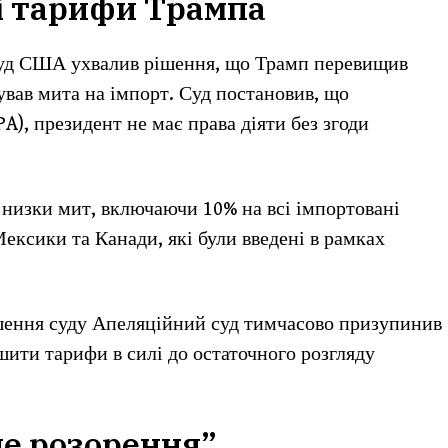
і тарифи Трампа
суд США ухвалив рішення, що Трамп перевищив
ував мита на імпорт. Суд постановив, що
PA), президент не має права діяти без згоди
 низки мит, включаючи 10% на всі імпортовані
Мексики та Канади, які були введені в рамках
шення суду Апеляційний суд тимчасово призупинив
ити тарифи в силі до остаточного розгляду
не розорення”