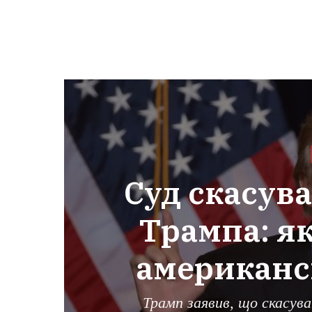
Суд скасув
Трампа: як
американс
Трамп заявив, що скасув