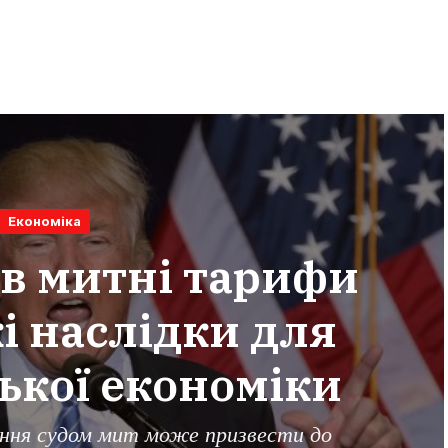
Економіка
ав митні тарифи
і наслідки для
ької економіки
ання судом мит може призвести до