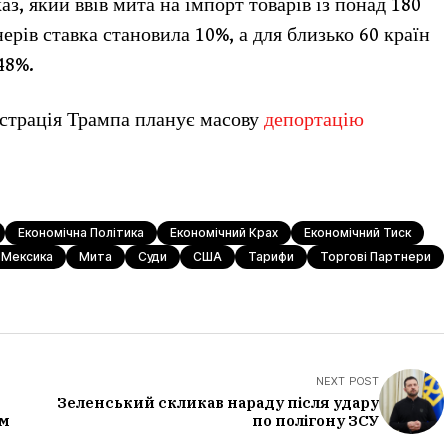
аз, який ввів мита на імпорт товарів із понад 180
ерів ставка становила 10%, а для близько 60 країн
48%.
істрація Трампа планує масову
депортацію
Економічна Політика
Економічний Крах
Економічний Тиск
Мексика
Мита
Суди
США
Тарифи
Торгові Партнери
NEXT POST
Зеленський скликав нараду після удару
ом
по полігону ЗСУ