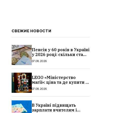
СВЕЖИЕ НОВОСТИ
Пенсія у 60 років в Україні
у 2026 році: скільки стажу
потрібно, умови, кому
07.08.2026
можуть відмовити
LEGO «Міністерство
магії»: ціна та де купити в
Україні
07.08.2026
В Україні підвищать
зарплати вчителям і