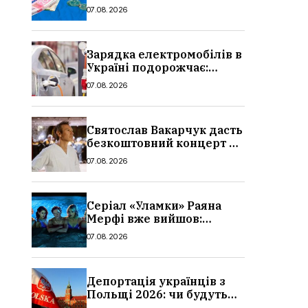
стипендії студентам з 1
07.08.2026
вересня 2026: умови,
суми, розмір
Зарядка електромобілів в
Україні подорожчає:
причина і нові ціни з
07.08.2026
серпня 2026
Святослав Вакарчук дасть
безкоштовний концерт у
Львові: дата і місце
07.08.2026
Серіал «Уламки» Раяна
Мерфі вже вийшов:
сюжет, актори та всі
07.08.2026
деталі, де дивитися
Депортація українців з
Польщі 2026: чи будуть
висилати українських