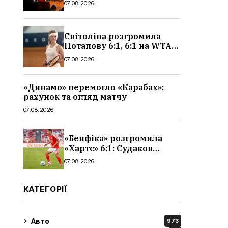
07.08.2026
чоловіків
Світоліна розгромила
Потапову 6:1, 6:1 на WTA
1000 у Торонто
07.08.2026
«Динамо» перемогло «Карабах»:
рахунок та огляд матчу
07.08.2026
«Бенфіка» розгромила
«Хартс» 6:1: Судаков
відзначився асистом,
07.08.2026
огляд матчу і рахунок
КАТЕГОРІЇ
Авто
973