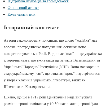
Підтримка науковців та громадськості
Фінансовий аспект
Коли чекати змін
Історичний контекст
Автори законопроєкту пояснили, що слово “копійка” має
вороже, пострадянське походження, оскільки воно
використовувалось в Росії. Водночас “шаг” — це українська
історична назва, що вживалася ще за часів Гетьманщини та
Української Народної Республіки (УНР). Вона має корені в
староукраїнському “сяг”, що означає “крок”, і зустрічається
у творах класиків української літератури, таких як
Шевченко та Котляревський.
Цікаво, що ще в 1918 році Центральна Рада випускала
розмінні гроші номіналом у 10-50 шагів, але ці гроші були