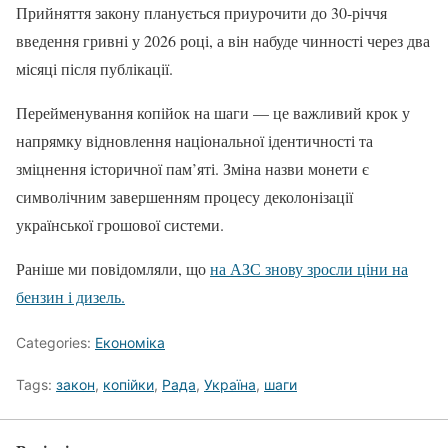
Прийняття закону планується приурочити до 30-річчя
введення гривні у 2026 році, а він набуде чинності через два
місяці після публікації.
Перейменування копійок на шаги — це важливий крок у
напрямку відновлення національної ідентичності та
зміцнення історичної пам’яті. Зміна назви монети є
символічним завершенням процесу деколонізації
української грошової системи.
Раніше ми повідомляли, що
на АЗС знову зросли ціни на
бензин і дизель.
Categories:
Економіка
Tags:
закон
,
копійки
,
Рада
,
Україна
,
шаги