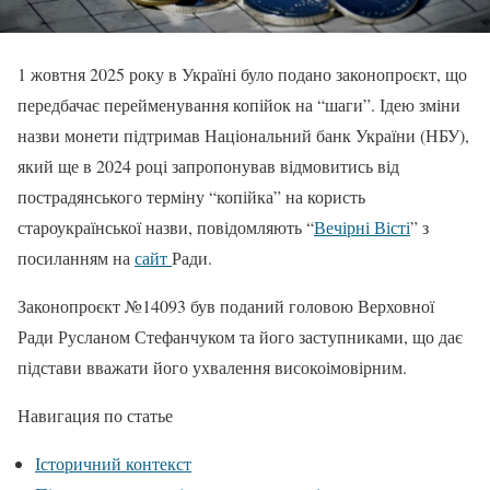
1 жовтня 2025 року в Україні було подано законопроєкт, що
передбачає перейменування копійок на “шаги”. Ідею зміни
назви монети підтримав Національний банк України (НБУ),
який ще в 2024 році запропонував відмовитись від
пострадянського терміну “копійка” на користь
староукраїнської назви, повідомляють “
Вечірні Вісті
” з
посиланням на
сайт
Ради.
Законопроєкт №14093 був поданий головою Верховної
Ради Русланом Стефанчуком та його заступниками, що дає
підстави вважати його ухвалення високоімовірним.
Навигация по статье
Історичний контекст