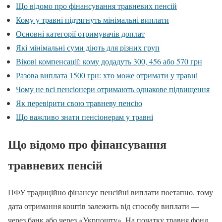
Що відомо про фінансування травневих пенсій
Кому у травні підтягнуть мінімальні виплати
Основні категорії отримувачів доплат
Які мінімальні суми діють для різних груп
Вікові компенсації: кому додадуть 300, 456 або 570 грн
Разова виплата 1500 грн: хто може отримати у травні
Чому не всі пенсіонери отримають однакове підвищення
Як перевірити свою травневу пенсію
Що важливо знати пенсіонерам у травні
Що відомо про фінансування
травневих пенсій
ПФУ традиційно фінансує пенсійні виплати поетапно, тому
дата отримання коштів залежить від способу виплати —
через банк або через «Укрпошту». На початку травня фонд