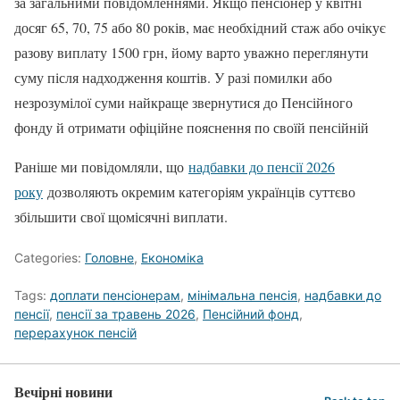
за загальними повідомленнями. Якщо пенсіонер у квітні
досяг 65, 70, 75 або 80 років, має необхідний стаж або очікує
разову виплату 1500 грн, йому варто уважно переглянути
суму після надходження коштів. У разі помилки або
незрозумілої суми найкраще звернутися до Пенсійного
фонду й отримати офіційне пояснення по своїй пенсійній
Раніше ми повідомляли, що
надбавки до пенсії 2026
року
дозволяють окремим категоріям українців суттєво
збільшити свої щомісячні виплати.
Categories:
Головне
,
Економіка
Tags:
доплати пенсіонерам
,
мінімальна пенсія
,
надбавки до
пенсії
,
пенсії за травень 2026
,
Пенсійний фонд
,
перерахунок пенсій
Вечірні новини