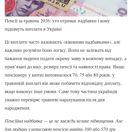
Пенсії за травень 2026: хто отримає надбавки і кому
піднімуть виплати в Україні
Ці виплати часто називають «віковими надбавками», але
важливо розуміти їхню логіку. Вони не залежать від
бажання людини подати окрему заяву в кожному випадку, а
прив’язані до віку, розміру пенсії та наявності права. Якщо
пенсіонеру у квітні виповнилося 70, 75 або 80 років, у
травневій виплаті він може побачити відповідну доплату,
якщо виконує інші умови. Саме тому частина українців
уважно перевіряє травневі нарахування після дня
народження.
Пенсійна надбавка — це не завжди велике підвищення. Але
для людини з невисокою пенсією навіть 300 або 570 грн