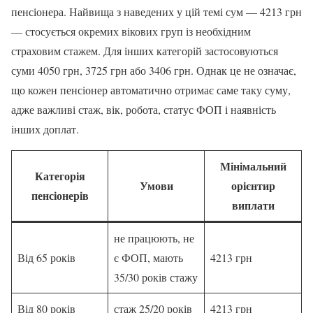
пенсіонера. Найвища з наведених у цій темі сум — 4213 грн
— стосується окремих вікових груп із необхідним
страховим стажем. Для інших категорій застосовуються
суми 4050 грн, 3725 грн або 3406 грн. Однак це не означає,
що кожен пенсіонер автоматично отримає саме таку суму,
адже важливі стаж, вік, робота, статус ФОП і наявність
інших доплат.
Мінімальний
Категорія
Умови
орієнтир
пенсіонерів
виплати
не працюють, не
Від 65 років
є ФОП, мають
4213 грн
35/30 років стажу
Від 80 років
стаж 25/20 років
4213 грн