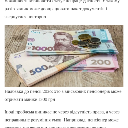
можливості встановити статус непрацездатності. У такому
разі заявник може доопрацювати пакет документів і
звернутися повторно.
Надбавка до пенсії 2026: хто з військових пенсіонерів може
отримати майже 1300 грн
Іноді проблема виникає не через відсутність права, а через
неправильне розуміння умов. Наприклад, пенсіонер може
вважати, що якщо він допомагає дорослому родичу