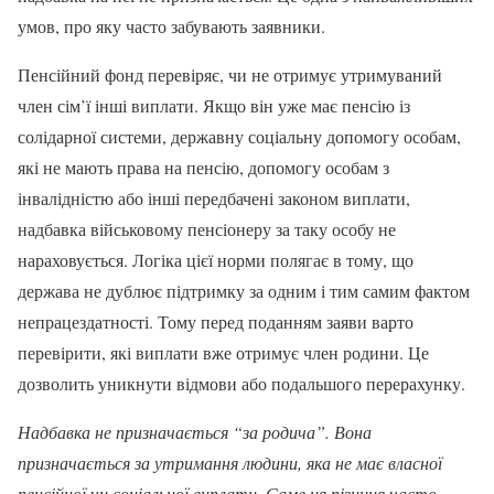
умов, про яку часто забувають заявники.
Пенсійний фонд перевіряє, чи не отримує утримуваний
член сім’ї інші виплати. Якщо він уже має пенсію із
солідарної системи, державну соціальну допомогу особам,
які не мають права на пенсію, допомогу особам з
інвалідністю або інші передбачені законом виплати,
надбавка військовому пенсіонеру за таку особу не
нараховується. Логіка цієї норми полягає в тому, що
держава не дублює підтримку за одним і тим самим фактом
непрацездатності. Тому перед поданням заяви варто
перевірити, які виплати вже отримує член родини. Це
дозволить уникнути відмови або подальшого перерахунку.
Надбавка не призначається “за родича”. Вона
призначається за утримання людини, яка не має власної
пенсійної чи соціальної виплати. Саме ця різниця часто