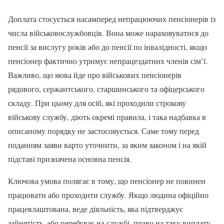
Доплата стосується насамперед непрацюючих пенсіонерів із
числа військовослужбовців. Вона може нараховуватися до
пенсії за вислугу років або до пенсії по інвалідності, якщо
пенсіонер фактично утримує непрацездатних членів сім’ї.
Важливо, що мова йде про військових пенсіонерів
рядового, сержантського, старшинського та офіцерського
складу. При цьому для осіб, які проходили строкову
військову службу, діють окремі правила, і така надбавка в
описаному порядку не застосовується. Саме тому перед
поданням заяви варто уточнити, за яким законом і на якій
підставі призначена основна пенсія.
Ключова умова полягає в тому, що пенсіонер не повинен
працювати або проходити службу. Якщо людина офіційно
працевлаштована, веде діяльність, яка підтверджує
зайнятість, або перебуває на службі, право на таку виплату