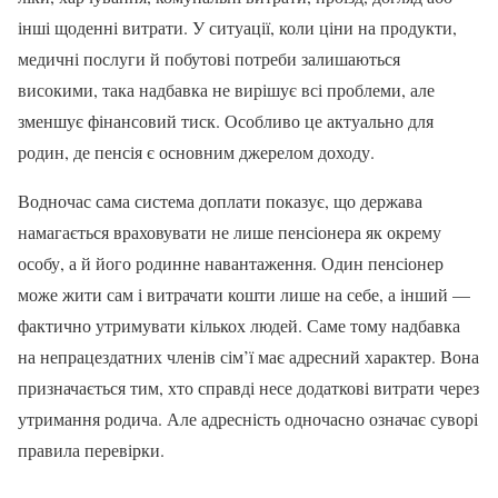
інші щоденні витрати. У ситуації, коли ціни на продукти,
медичні послуги й побутові потреби залишаються
високими, така надбавка не вирішує всі проблеми, але
зменшує фінансовий тиск. Особливо це актуально для
родин, де пенсія є основним джерелом доходу.
Водночас сама система доплати показує, що держава
намагається враховувати не лише пенсіонера як окрему
особу, а й його родинне навантаження. Один пенсіонер
може жити сам і витрачати кошти лише на себе, а інший —
фактично утримувати кількох людей. Саме тому надбавка
на непрацездатних членів сім’ї має адресний характер. Вона
призначається тим, хто справді несе додаткові витрати через
утримання родича. Але адресність одночасно означає суворі
правила перевірки.