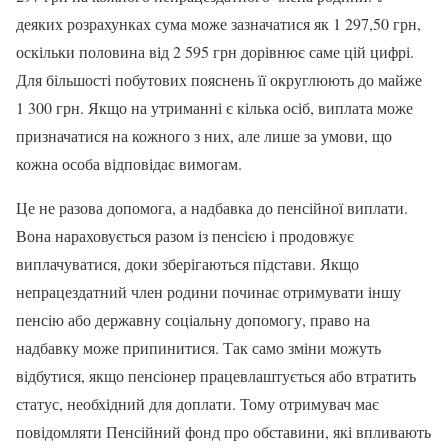
деяких розрахунках сума може зазначатися як 1 297,50 грн,
оскільки половина від 2 595 грн дорівнює саме цій цифрі.
Для більшості побутових пояснень її округлюють до майже
1 300 грн. Якщо на утриманні є кілька осіб, виплата може
призначатися на кожного з них, але лише за умови, що
кожна особа відповідає вимогам.
Це не разова допомога, а надбавка до пенсійної виплати.
Вона нараховується разом із пенсією і продовжує
виплачуватися, доки зберігаються підстави. Якщо
непрацездатний член родини починає отримувати іншу
пенсію або державну соціальну допомогу, право на
надбавку може припинитися. Так само зміни можуть
відбутися, якщо пенсіонер працевлаштується або втратить
статус, необхідний для доплати. Тому отримувач має
повідомляти Пенсійний фонд про обставини, які впливають