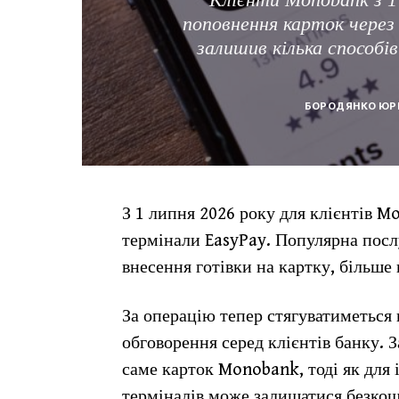
поповнення карток через
залишив кілька способів
БОРОДЯНКО ЮР
З 1 липня 2026 року для клієнтів 
термінали EasyPay. Популярна послу
внесення готівки на картку, більше
За операцію тепер стягуватиметься к
обговорення серед клієнтів банку. 
саме карток Monobank, тоді як для
терміналів може залишатися безкош