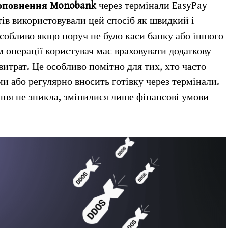
оповнення Monobank
через термінали EasyPay
тів використовували цей спосіб як швидкий і
особливо якщо поруч не було каси банку або іншого
 операції користувач має враховувати додаткову
витрат. Це особливо помітно для тих, хто часто
 або регулярно вносить готівку через термінали.
ня не зникла, змінилися лише фінансові умови