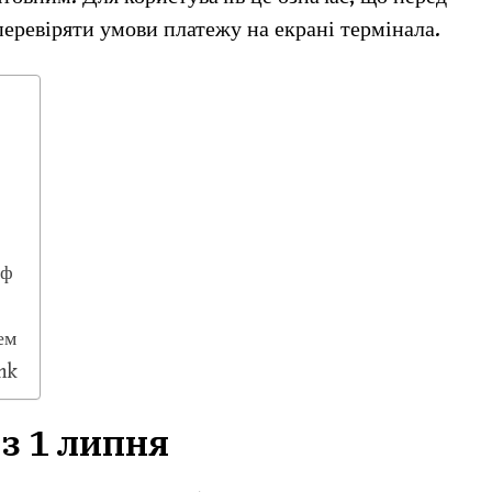
еревіряти умови платежу на екрані термінала.
иф
ем
nk
з 1 липня