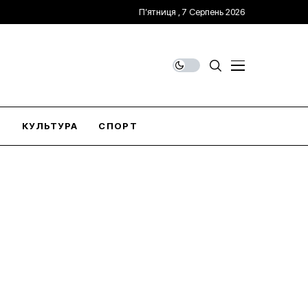
П’ятниця , 7 Серпень 2026
О
КУЛЬТУРА
СПОРТ