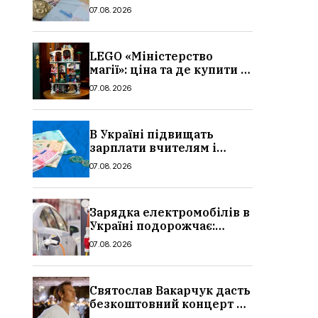
потрібно, умови, кому
07.08.2026
можуть відмовити
LEGO «Міністерство
магії»: ціна та де купити в
Україні
07.08.2026
В Україні підвищать
зарплати вчителям і
стипендії студентам з 1
07.08.2026
вересня 2026: умови,
суми, розмір
Зарядка електромобілів в
Україні подорожчає:
причина і нові ціни з
07.08.2026
серпня 2026
Святослав Вакарчук дасть
безкоштовний концерт у
Львові: дата і місце