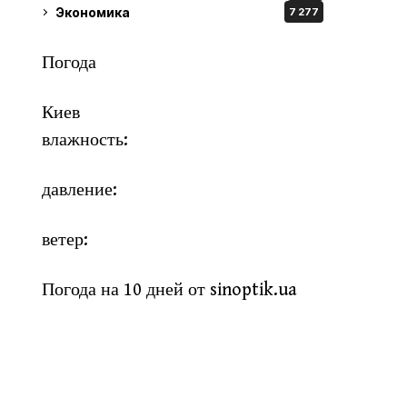
Экономика
7 277
Погода
Киев
влажность:
давление:
ветер:
Погода на 10 дней от
sinoptik.ua