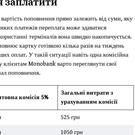
я заплатити
 вартість поповнення прямо залежить від суми, яку
ликих платежів переплата може здаватися
користанні терміналів вона швидко накопичується.
повнює картку готівкою кілька разів на тиждень
их оплат. У такій ситуації навіть одна комісійна
у клієнтам Monobank варто переглянути свої
нал поповнення.
Загальні витрати з
нтовна комісія 5%
урахуванням комісії
н
525 грн
н
1050 грн