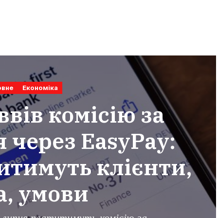
овне
Економіка
вів комісію за
 через EasyPay:
итимуть клієнти,
а, умови
 липня платитимуть комісію за