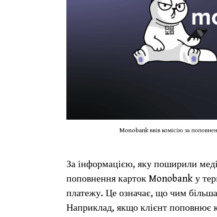
Monobank ввів комісію за поповненн
За інформацією, яку поширили медіа
поповнення карток Monobank у терм
платежу. Це означає, що чим більша
Наприклад, якщо клієнт поповнює ка