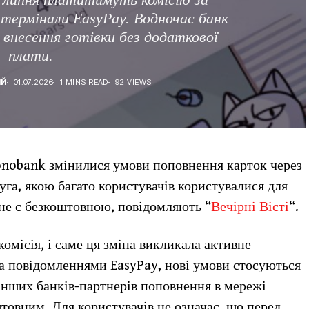
 термінали EasyPay. Водночас банк
 внесення готівки без додаткової
плати.
ІЙ
01.07.2026
1 MINS READ
92 VIEWS
Monobank змінилися умови поповнення карток через
га, якою багато користувачів користувалися для
 не є безкоштовною, повідомляють “
Вечірні Вісті
“.
омісія, і саме ця зміна викликала активне
За повідомленнями EasyPay, нові умови стосуються
 інших банків-партнерів поповнення в мережі
товним. Для користувачів це означає, що перед