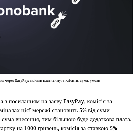
я через EasyPay: скільки платитимуть клієнти, сума, умови
 з посиланням на заяву EasyPay, комісія за
іналах цієї мережі становить 5% від суми
 сума внесення, тим більшою буде додаткова плата.
ртку на 1000 гривень, комісія за ставкою 5%