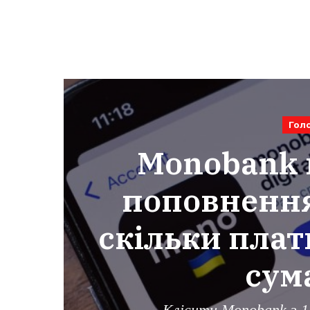
Гол
Monobank в
поповнення
скільки плат
сум
Клієнти Monobank з 1