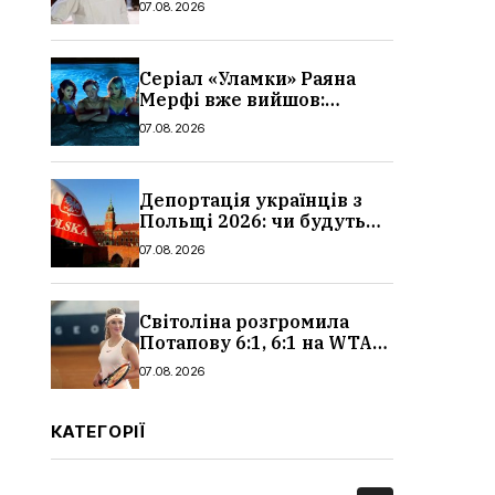
07.08.2026
Серіал «Уламки» Раяна
Мерфі вже вийшов:
сюжет, актори та всі
07.08.2026
деталі, де дивитися
Депортація українців з
Польщі 2026: чи будуть
висилати українських
07.08.2026
чоловіків
Світоліна розгромила
Потапову 6:1, 6:1 на WTA
1000 у Торонто
07.08.2026
КАТЕГОРІЇ