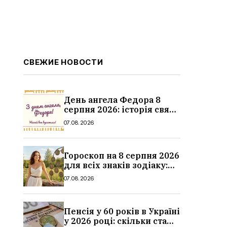
СВЕЖИЕ НОВОСТИ
День ангела Федора 8
серпня 2026: історія свята,
значення імені,
07.08.2026
привітання у віршах і
прозі
Гороскоп на 8 серпня 2026
для всіх знаків зодіаку:
кохання, гроші та справи
07.08.2026
Пенсія у 60 років в Україні
у 2026 році: скільки стажу