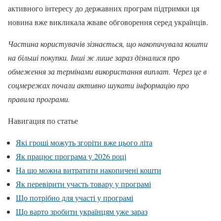
активного інтересу до державних програм підтримки ця
новина вже викликала жваве обговорення серед українців.
Частина користувачів зізнається, що накопичувала кошти
на більші покупки. Інші ж лише зараз дізналися про
обмеження за термінами використання виплат. Через це в
соцмережах почали активно шукати інформацію про
правила програми.
Навигация по статье
Які гроші можуть згоріти вже цього літа
Як працює програма у 2026 році
На що можна витратити накопичені кошти
Як перевірити участь товару у програмі
Що потрібно для участі у програмі
Що варто зробити українцям уже зараз