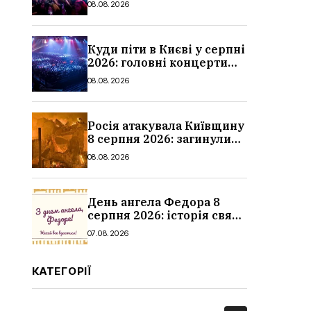
08.08.2026
Куди піти в Києві у серпні
2026: головні концерти
місяця, дати, артисти та
08.08.2026
ціни
Росія атакувала Київщину
8 серпня 2026: загинули
троє людей, серед них
08.08.2026
дитина, наслідки
День ангела Федора 8
серпня 2026: історія свята,
значення імені,
07.08.2026
привітання у віршах і
прозі
КАТЕГОРІЇ