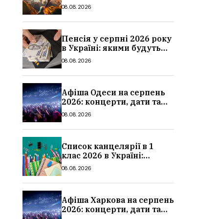
дати, ціни та локації
08.08.2026
Пенсія у серпні 2026 року
в Україні: якими будуть
мінімальні та
08.08.2026
максимальні виплати,
суми
Афіша Одеси на серпень
2026: концерти, дати та
ціни квитків
08.08.2026
Список канцелярії в 1
клас 2026 в Україні:
повний чек-лист для
08.08.2026
школи
Афіша Харкова на серпень
2026: концерти, дати та
ціни квитків