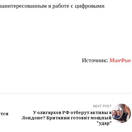
 заинтересованным в работе с цифровыми
Источник:
МинФин
NEXT POST
У олигархов РФ отберут активы в
ется
Лондоне? Британия готовит мощный
"удар"