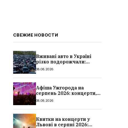
СВЕЖИЕ НОВОСТИ
Вживані авто в Україні
різко подорожчали:
причини, які машини
08.08.2026
додали найбільше в ціні
Афіша Ужгорода на
серпень 2026: концерти,
дати та ціни
08.08.2026
Квитки на концерти у
Львові в серпні 2026: