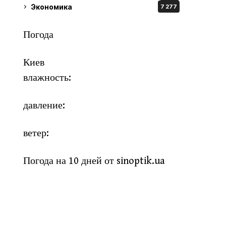
Экономика
7 277
Погода
Киев
влажность:
давление:
ветер:
Погода на 10 дней от
sinoptik.ua