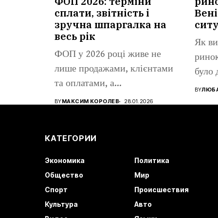
ФОП 2026: терміни
рино
сплати, звітність і
Вені
зручна шпаргалка на
сит
весь рік
Як ви
ФОП у 2026 році живе не
ринок
лише продажами, клієнтами
було 
та оплатами, а...
BY
ЛЮБА
BY
МАКСИМ КОРОЛЕВ
28.01.2026
КАТЕГОРИИ
Экономика
Политика
Общество
Мир
Спорт
Происшествия
Культура
Авто