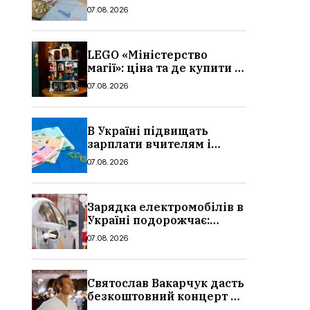
потрібно, умови, кому
07.08.2026
можуть відмовити
LEGO «Міністерство
магії»: ціна та де купити в
Україні
07.08.2026
В Україні підвищать
зарплати вчителям і
стипендії студентам з 1
07.08.2026
вересня 2026: умови,
суми, розмір
Зарядка електромобілів в
Україні подорожчає:
причина і нові ціни з
07.08.2026
серпня 2026
Святослав Вакарчук дасть
безкоштовний концерт у
Львові: дата і місце