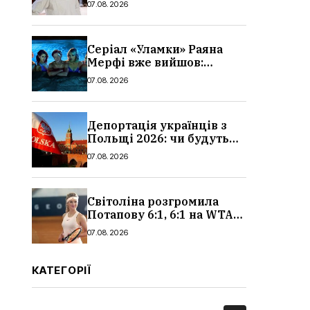
07.08.2026
Серіал «Уламки» Раяна
Мерфі вже вийшов:
сюжет, актори та всі
07.08.2026
деталі, де дивитися
Депортація українців з
Польщі 2026: чи будуть
висилати українських
07.08.2026
чоловіків
Світоліна розгромила
Потапову 6:1, 6:1 на WTA
1000 у Торонто
07.08.2026
КАТЕГОРІЇ