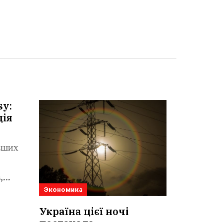
sy:
ція
льших
,
Экономика
Україна цієї ночі