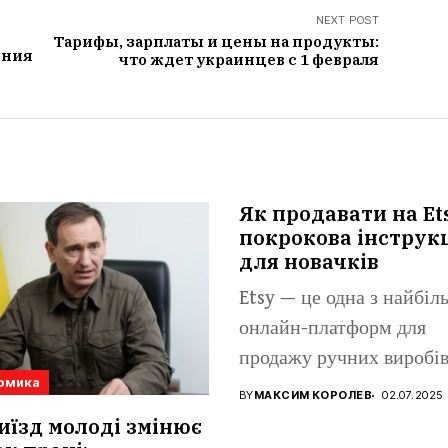
NEXT POST
Тарифы, зарплаты и цены на продукты:
ения
что ждет украинцев с 1 февраля
Як продавати на Et
покрокова інструк
для новачків
Etsy — це одна з найбі
онлайн-платформ для
продажу ручних виробів
омика
вінтажних...
BY
МАКСИМ КОРОЛЕВ
02.07.2025
иїзд молоді змінює