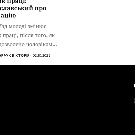
к праці:
славський про
уацію
їзд молоді змінює
 праці, після того, як
дозволено чоловікам...
РЧУК ВІКТОРІЯ
02.10.2025