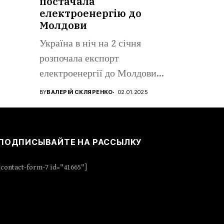
постачала
електроенергію до
Молдови
Україна в ніч на 2 січня
розпочала експорт
електроенергії до Молдови
для...
BY
ВАЛЕРІЙ СКЛЯРЕНКО
02.01.2025
ПОДПИСЫВАЙТЕ НА РАССЫЛКУ
[contact-form-7 id="41665"]