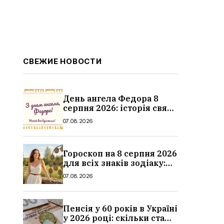
СВЕЖИЕ НОВОСТИ
День ангела Федора 8
серпня 2026: історія свята,
значення імені,
07.08.2026
привітання у віршах і
прозі
Гороскоп на 8 серпня 2026
для всіх знаків зодіаку:
кохання, гроші та справи
07.08.2026
Пенсія у 60 років в Україні
у 2026 році: скільки стажу