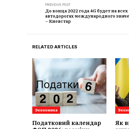
PREVIOUS POST
До конца 2022 года 4G будет на всех
автодорогах международного знач
– Киевстар
RELATED ARTICLES
Экономика
Экон
Податковий календар
Як в