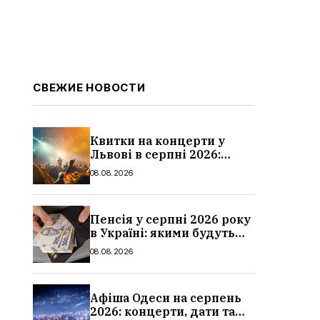
СВЕЖИЕ НОВОСТИ
Квитки на концерти у
Львові в серпні 2026:
дати, ціни та локації
08.08.2026
Пенсія у серпні 2026 року
в Україні: якими будуть
мінімальні та
08.08.2026
максимальні виплати,
суми
Афіша Одеси на серпень
2026: концерти, дати та