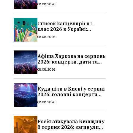
ціни квитків
08.08.2026
Список канцелярії в 1
клас 2026 в Україні:
повний чек-лист для
08.08.2026
школи
Афіша Харкова на серпень
2026: концерти, дати та
ціни квитків
08.08.2026
Куди піти в Києві у серпні
2026: головні концерти
місяця, дати, артисти та
08.08.2026
ціни
Росія атакувала Київщину
8 серпня 2026: загинули
троє людей, серед них