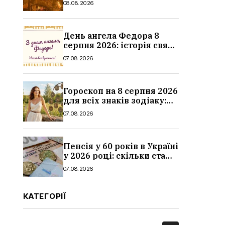
08.08.2026
дитина, наслідки
День ангела Федора 8
серпня 2026: історія свята,
значення імені,
07.08.2026
привітання у віршах і
прозі
Гороскоп на 8 серпня 2026
для всіх знаків зодіаку:
кохання, гроші та справи
07.08.2026
Пенсія у 60 років в Україні
у 2026 році: скільки стажу
потрібно, умови, кому
07.08.2026
можуть відмовити
КАТЕГОРІЇ