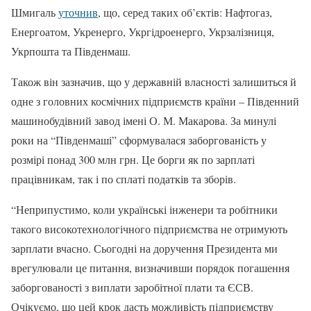
Шмигаль
уточнив
, що, серед таких об’єктів: Нафтогаз,
Енергоатом, Укренерго, Укргідроенерго, Укрзалізниця,
Укрпошта та Південмаш.
Також він зазначив, що у державній власності залишиться й
одне з головних космічних підприємств країни – Південний
машинобудівний завод імені О. М. Макарова. За минулі
роки на “Південмаші” сформувалася заборгованість у
розмірі понад 300 млн грн. Це борги як по зарплаті
працівникам, так і по сплаті податків та зборів.
“Неприпустимо, коли українські інженери та робітники
такого високотехнологічного підприємства не отримують
зарплати вчасно. Сьогодні на доручення Президента ми
врегулювали це питання, визначивши порядок погашення
заборгованості з виплати заробітної плати та ЄСВ.
Очікуємо, що цей крок дасть можливість підприємству