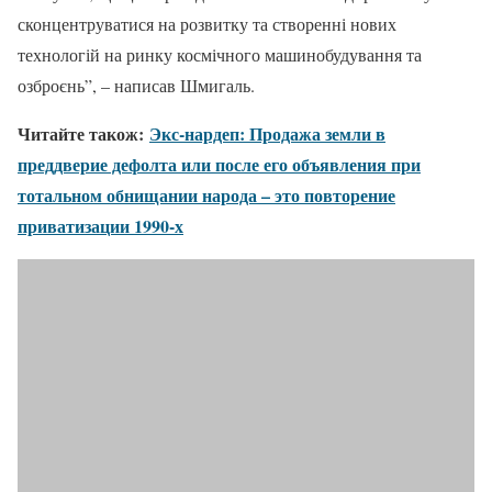
сконцентруватися на розвитку та створенні нових
технологій на ринку космічного машинобудування та
озброєнь”, – написав Шмигаль.
Читайте також:
Экс-нардеп: Продажа земли в
преддверие дефолта или после его объявления при
тотальном обнищании народа – это повторение
приватизации 1990-х