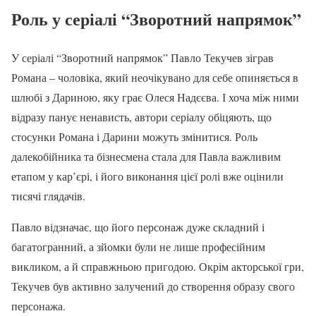
Роль у серіалі “Зворотний напрямок”
У серіалі “Зворотний напрямок” Павло Текучев зіграв
Романа – чоловіка, який неочікувано для себе опиняється в
шлюбі з Дариною, яку грає Олеся Надєєва. І хоча між ними
відразу панує ненависть, автори серіалу обіцяють, що
стосунки Романа і Дарини можуть змінитися. Роль
далекобійника та бізнесмена стала для Павла важливим
етапом у кар’єрі, і його виконання цієї ролі вже оцінили
тисячі глядачів.
Павло відзначає, що його персонаж дуже складний і
багатогранний, а зйомки були не лише професійним
викликом, а й справжньою пригодою. Окрім акторської гри,
Текучев був активно залучений до створення образу свого
персонажа.