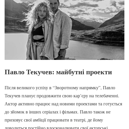
Павло Текучев: майбутні проекти
Після великого успіху в “Зворотному напрямку”, Павло
Текучев планує продовжити свою кар’єру на телебаченні.
Актор активно працює над новими проектами та готується
до зйомок в інших серіалах і фільмах. Павло також не
приховує свої амбіції працювати в театрі, де йому
доводиться постійно вдосконалювати свої акторські