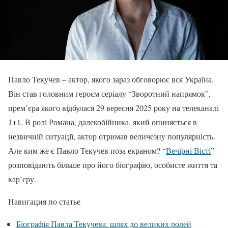
Павло Текучев – актор, якого зараз обговорює вся Україна.
Він став головним героєм серіалу “Зворотний напрямок”,
прем’єра якого відбулася 29 вересня 2025 року на телеканалі
1+1. В ролі Романа, далекобійника, який опиняється в
незвичній ситуації, актор отримав величезну популярність.
Але ким же є Павло Текучев поза екраном? “
Вечірні Вісті
”
розповідають більше про його біографію, особисте життя та
кар’єру.
Навигация по статье
Біографія Павла Текучева: шлях до великих ролей