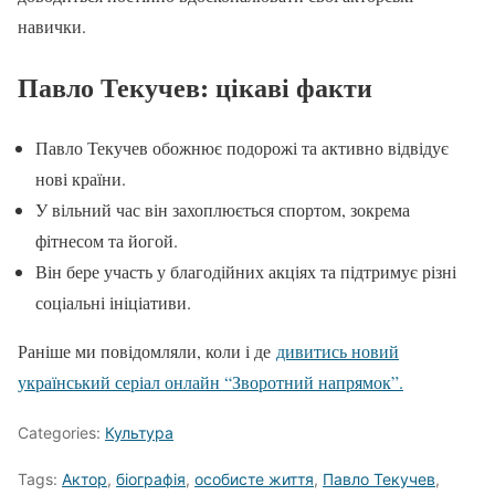
навички.
Павло Текучев: цікаві факти
Павло Текучев обожнює подорожі та активно відвідує
нові країни.
У вільний час він захоплюється спортом, зокрема
фітнесом та йогой.
Він бере участь у благодійних акціях та підтримує різні
соціальні ініціативи.
Раніше ми повідомляли, коли і де
дивитись новий
український серіал онлайн “Зворотний напрямок”.
Categories:
Культура
Tags:
Актор
,
біографія
,
особисте життя
,
Павло Текучев
,