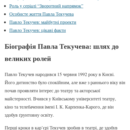
Роль у серіалі “Зворотний напрямок”
Особисте життя Павла Текучева
Павло Текучев: майбутні проекти
Павло Текучев: цікаві факти
Біографія Павла Текучева: шлях до
великих ролей
Павло Текучев народився 15 червня 1992 року в Києві.
Його дитинство було спокійним, але вже з раннього віку він
почав проявляти інтерес до театру та акторської
майстерності. Вчився у Київському університеті театру,
кіно та телебачення імені І. К. Карпенка-Карого, де він
здобув ґрунтовну освіту.
Перші кроки в кар’єрі Текучев зробив в театрі, де здобув