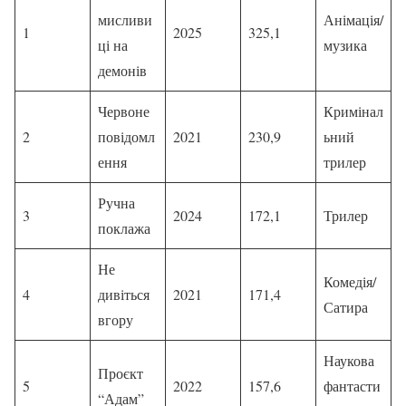
мисливи
Анімація/
1
2025
325,1
ці на
музика
демонів
Червоне
Кримінал
2
повідомл
2021
230,9
ьний
ення
трилер
Ручна
3
2024
172,1
Трилер
поклажа
Не
Комедія/
4
дивіться
2021
171,4
Сатира
вгору
Наукова
Проєкт
5
2022
157,6
фантасти
“Адам”