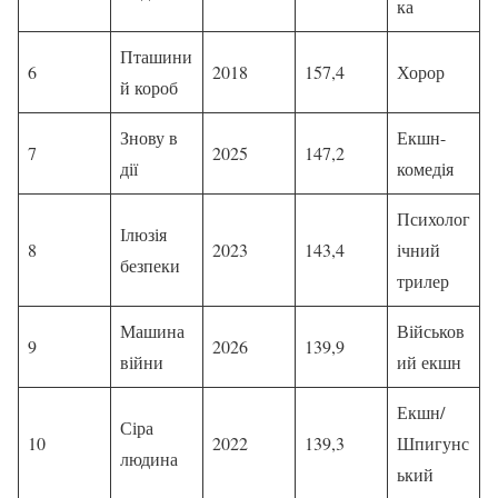
ка
Пташини
6
2018
157,4
Хорор
й короб
Знову в
Екшн-
7
2025
147,2
дії
комедія
Психолог
Ілюзія
8
2023
143,4
ічний
безпеки
трилер
Машина
Військов
9
2026
139,9
війни
ий екшн
Екшн/
Сіра
10
2022
139,3
Шпигунс
людина
ький