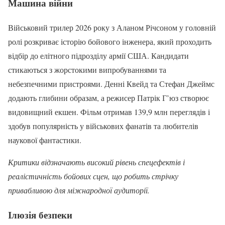
Машина війни
Військовий трилер 2026 року з Аланом Річсоном у головній
ролі розкриває історію бойового інженера, який проходить
відбір до елітного підрозділу армії США. Кандидати
стикаються з жорстокими випробуваннями та
небезпечними пристроями. Денні Квейд та Стефан Джеймс
додають глибини образам, а режисер Патрік Г’юз створює
видовищний екшен. Фільм отримав 139,9 млн переглядів і
здобув популярність у військових фанатів та любителів
наукової фантастики.
Критики відзначають високий рівень спецефектів і
реалістичність бойових сцен, що робить стрічку
привабливою для міжнародної аудиторії.
Ілюзія безпеки