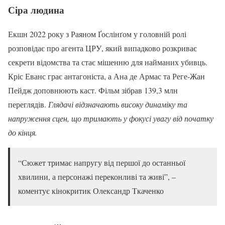
Сіра людина
Екшн 2022 року з Раяном Ґослінґом у головній ролі
розповідає про агента ЦРУ, який випадково розкриває
секрети відомства та стає мішенню для найманих убивць.
Кріс Еванс грає антагоніста, а Ана де Армас та Реге-Жан
Пейдж доповнюють каст. Фільм зібрав 139,3 млн
переглядів.
Глядачі відзначають високу динаміку та
напруження сцен, що тримають у фокусі увагу від початку
до кінця.
“Сюжет тримає напругу від першої до останньої
хвилини, а персонажі переконливі та живі”, –
коментує кінокритик Олександр Ткаченко