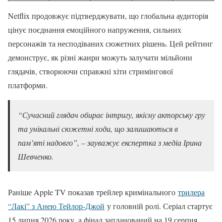
Netflix продовжує підтверджувати, що глобальна аудиторія
цінує поєднання емоційного напруження, сильних
персонажів та несподіваних сюжетних рішень. Цей рейтинг
демонструє, як різні жанри можуть залучати мільйони
глядачів, створюючи справжні хіти стримінгової
платформи.
“Сучасний глядач обирає інтригу, якісну акторську гру
та унікальні сюжетні ходи, що залишаються в
пам’яті надовго”, – зауважує експертка з медіа Ірина
Шевченко.
Раніше Apple TV показав трейлер кримінального
трилера
“Лакі” з Анею Тейлор-Джой
у головній ролі. Серіал стартує
15 липня 2026 року, а фінал запланований на 19 серпня.