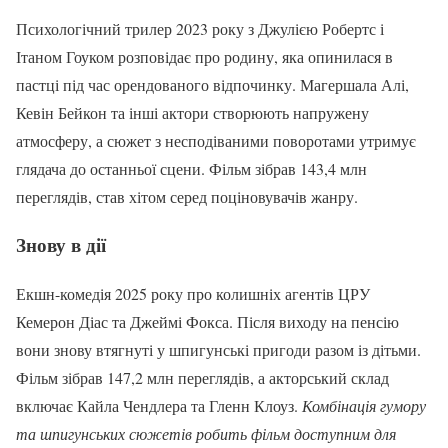
Психологічний трилер 2023 року з Джулією Робертс і
Ітаном Гоуком розповідає про родину, яка опинилася в
пастці під час орендованого відпочинку. Магершала Алі,
Кевін Бейкон та інші актори створюють напружену
атмосферу, а сюжет з несподіваними поворотами утримує
глядача до останньої сцени. Фільм зібрав 143,4 млн
переглядів, став хітом серед поціновувачів жанру.
Знову в дії
Екшн-комедія 2025 року про колишніх агентів ЦРУ
Кемерон Діас та Джеймі Фокса. Після виходу на пенсію
вони знову втягнуті у шпигунські пригоди разом із дітьми.
Фільм зібрав 147,2 млн переглядів, а акторський склад
включає Кайла Чендлера та Гленн Клоуз.
Комбінація гумору
та шпигунських сюжетів робить фільм доступним для