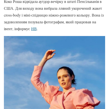
Коко Роша відвідала аутдор-вечірку в штаті Пенсільванія в
США. Для виходу вона вибрала лляний укорочений жакет
cross-body і міні-спідницю ніжно-рожевого кольору. Вона із
задоволенням позувала фотографам, який працював на
івент, інформує
НВ
.