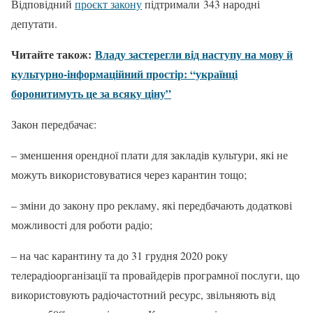
Відповідний
проєкт закону
підтримали 343 народні
депутати.
Читайте також:
Владу застерегли від наступу на мову й
культурно-інформаційний простір: “українці
боронитимуть це за всяку ціну”
Закон передбачає:
– зменшення орендної плати для закладів культури, які не
можуть використовуватися через карантин тощо;
– зміни до закону про рекламу, які передбачають додаткові
можливості для роботи радіо;
– на час карантину та до 31 грудня 2020 року
телерадіоорганізації та провайдерів програмної послуги, що
використовують радіочастотний ресурс, звільняють від