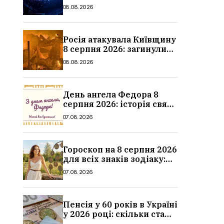
місяця, дати, артисти та
08.08.2026
ціни
Росія атакувала Київщину
8 серпня 2026: загинули
троє людей, серед них
08.08.2026
дитина, наслідки
День ангела Федора 8
серпня 2026: історія свята,
значення імені,
07.08.2026
привітання у віршах і
прозі
Гороскоп на 8 серпня 2026
для всіх знаків зодіаку:
кохання, гроші та справи
07.08.2026
Пенсія у 60 років в Україні
у 2026 році: скільки стажу
потрібно, умови, кому