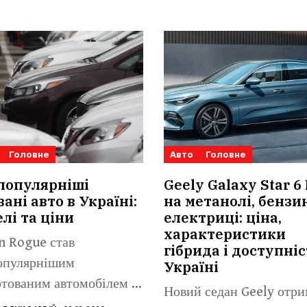
Головне
Авто
Головне
популярніші
Geely Galaxy Star 6
ані авто в Україні:
на метанолі, бензин
лі та ціни
електриці: ціна,
характеристики
n Rogue став
гібрида і доступніс
опулярнішим
Україні
тованим автомобілем із
Новий седан Geely отри
гом віком до п’яти