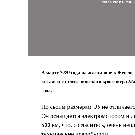
МАКСИМ КОРОЛЕ
В марте 2020 года на автосалоне в Женев
китайского электрического кроссовера Aiw
года.
По своим размерам U5 не отличаетс
Он оснащается электромотором и ли
500 км, что, согласитесь, очень не
технические подробности.