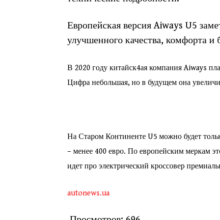
Европейская версия Aiways U5 заме
улучшенного качества, комфорта и 
В 2020 году китайск4ая компания Aiways пла
Цифра небольшая, но в будущем она увеличи
На Старом Континенте U5 можно будет только
– менее 400 евро. По европейским меркам эт
идет про электрический кроссовер премиальн
autonews.ua
Просмотров:
696