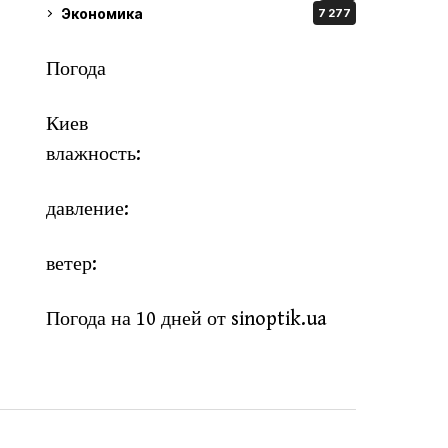
Экономика
7 277
Погода
Киев
влажность:
давление:
ветер:
Погода на 10 дней от
sinoptik.ua