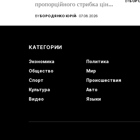
BY
БОРО
пропорційного стрибка цін
років.
на зарядних станціях. За...
BY
БОРОДЯНКО ЮРІЙ
07.08.2026
КАТЕГОРИИ
Экономика
Политика
Общество
Мир
Спорт
Происшествия
Культура
Авто
Видео
Языки