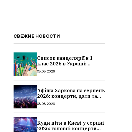
СВЕЖИЕ НОВОСТИ
Список канцелярії в 1
клас 2026 в Україні:
повний чек-лист для
08.08.2026
школи
Афіша Харкова на серпень
2026: концерти, дати та
ціни квитків
08.08.2026
Куди піти в Києві у серпні
2026: головні концерти