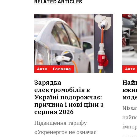
RELATED ARTICLES
Авто
Головне
Авто
Зарядка
Най
електромобілів в
вжив
Україні подорожчає:
моде
причина і нові ціни з
Nissa
серпня 2026
найп
Підвищення тарифу
імпор
«Укренерго» не означає
пробі