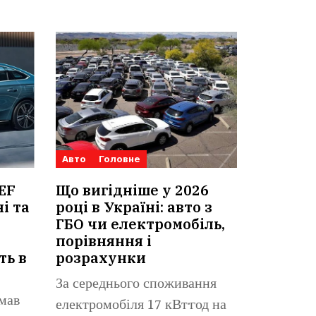
Авто
Головне
 EF
Що вигідніше у 2026
і та
році в Україні: авто з
ГБО чи електромобіль,
порівняння і
ть в
розрахунки
За середнього споживання
мав
електромобіля 17 кВт·год на