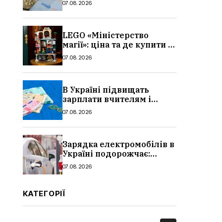
07.08.2026
можуть відмовити
LEGO «Міністерство
магії»: ціна та де купити в
Україні
07.08.2026
В Україні підвищать
зарплати вчителям і
стипендії студентам з 1
07.08.2026
вересня 2026: умови,
суми, розмір
Зарядка електромобілів в
Україні подорожчає:
причина і нові ціни з
07.08.2026
серпня 2026
КАТЕГОРІЇ