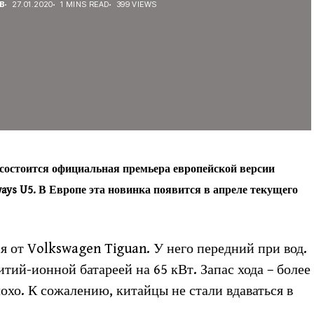
В
27.01.2020
1 MINS READ
399 VIEWS
е состоится официальная премьера европейской версии
ays U5. В Европе эта новинка появится в апреле текущего
я от Volkswagen Tiguan. У него передний при вод.
тий-ионной батареей на 65 кВт. Запас хода – более
плохо. К сожалению, китайцы не стали вдаваться в