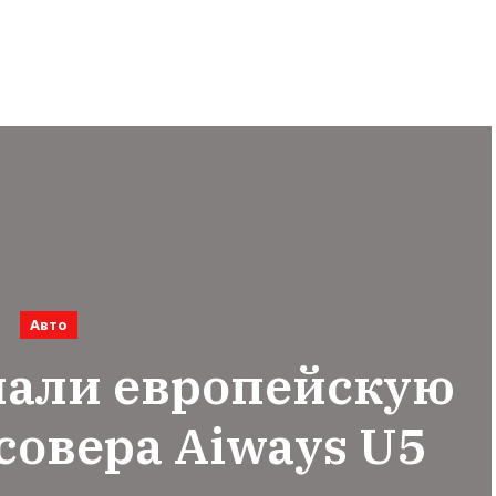
Авто
лали европейскую
совера Aiways U5