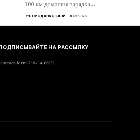
100 км домашня зарядка
коштує...
BY
БОРОДЯНКО ЮРІЙ
01.08.2026
ПОДПИСЫВАЙТЕ НА РАССЫЛКУ
[contact-form-7 id="41665"]