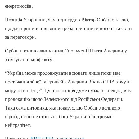
енергоносіїв.
Позиція Угорщини, яку підтвердив Віктор Орбан є такою,
що для припинення війни треба припинити вогонь та сісти
за переговори.
Орбан пасивно звинуватив Сполучені Штати Америки у
затягуванні конфлікту.
“Україна може продовжувати воювати лише поки має
постачання зброї та грошей з Америки. Якщо США хочуть
миру то він буде”. Ця провокація дуже схожа на нещодавну
провокацію щодо Зеленського від Російської Федерації.
Така сама риторика, яка показує, що Орбан з великою
вірогідністю не стоїть на боці України, і не тримає
нейтралітет.
Нагадуємо,
ВВП США підвищується