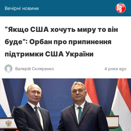
Вечірні новини
“Якщо США хочуть миру то він
буде”: Орбан про припинення
підтримки США України
Валерій Скляренко
4 роки ago