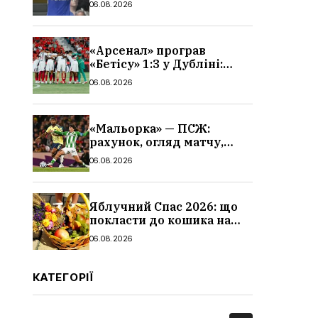
06.08.2026
«Арсенал» програв
«Бетісу» 1:3 у Дубліні:
огляд матчу та всі голи
06.08.2026
«Мальорка» — ПСЖ:
рахунок, огляд матчу,
голи та склад парижан
06.08.2026
Яблучний Спас 2026: що
покласти до кошика на
освячення, які фрукти,
06.08.2026
традиції
КАТЕГОРІЇ