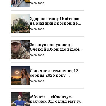
в Україні: де діє пільга,
06.08.2026
хто може скористатися
Удар по станції Квітгева
на Київщині: розповідь
очевидців, як вісім людей
06.08.2026
загинули біля колій, що
сталося
Загинув пошуковець
Олексій Юков: що відомо
про його роботу, хто він
06.08.2026
такий, біографія
Сонячне затемнення 12
серпня 2026 року:
гороскоп, кому із знаків
06.08.2026
зодіаку принесе успіх
«Челсі» — «Ювентус»
рахунок 0:1: огляд матчу
та вихід Мудрика