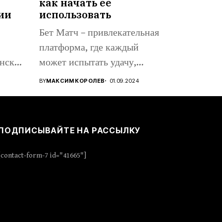
как начать ее
ии
использовать
Бет Матч – привлекательная
платформа, где каждый
нске,
может испытать удачу,
..
проявить стратегическое...
BY
МАКСИМ КОРОЛЕВ
01.09.2024
ПОДПИСЫВАЙТЕ НА РАССЫЛКУ
[contact-form-7 id="41665"]