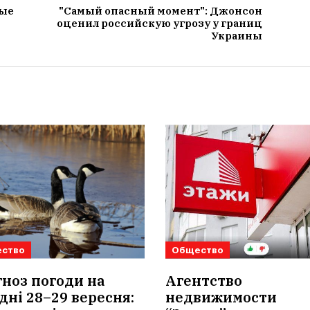
ные
"Самый опасный момент": Джонсон
оценил российскую угрозу у границ
Украины
ство
Общество
ноз погоди на
Агентство
дні 28–29 вересня:
недвижимости