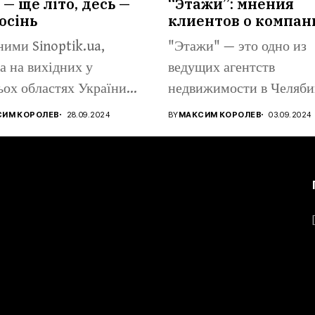
 — ще літо, десь —
“Этажи”: мнения
осінь
клиентов о компан
ними Sinoptik.ua,
"Этажи" — это одно из
а на вихідних у
ведущих агентств
ьох областях України
недвижимости в Челяби
...
предлагающее широкий.
СИМ КОРОЛЕВ
28.09.2024
BY
МАКСИМ КОРОЛЕВ
03.09.2024