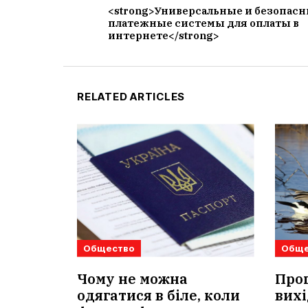
<strong>Универсальные и безопас
платежные системы для оплаты в
интернете</strong>
RELATED ARTICLES
Общество
Обще
Чому не можна
Прог
одягатися в біле, коли
вихі