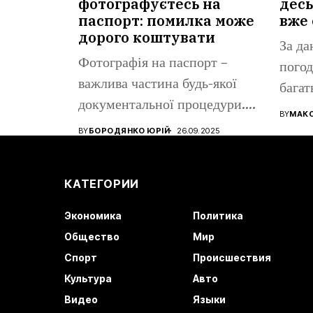
фотографуєтесь на
десь
паспорт: помилка може
вже 
дорого коштувати
За да
Фотографія на паспорт –
погод
важлива частина будь-якої
багат
документальної процедури.
все ще
BY
МАК
Від того, наскільки...
BY
БОРОДЯНКО ЮРІЙ
26.09.2025
КАТЕГОРИИ
Экономика
Политика
Общество
Мир
Спорт
Происшествия
Культура
Авто
Видео
Языки