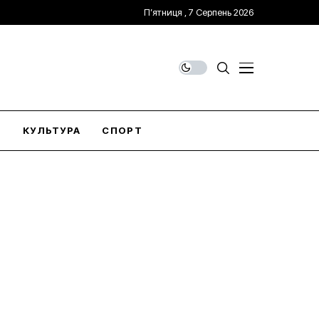
П’ятниця , 7 Серпень 2026
О
КУЛЬТУРА
СПОРТ