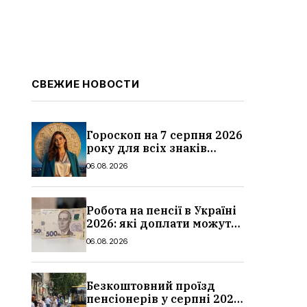
СВЕЖИЕ НОВОСТИ
Гороскоп на 7 серпня 2026
року для всіх знаків
зодіаку: кому пощастить у
06.08.2026
п’ятницю
Робота на пенсії в Україні
2026: які доплати можуть
скасувати, про що
06.08.2026
потрібно повідомити ПФУ
Безкоштовний проїзд
пенсіонерів у серпні 2026