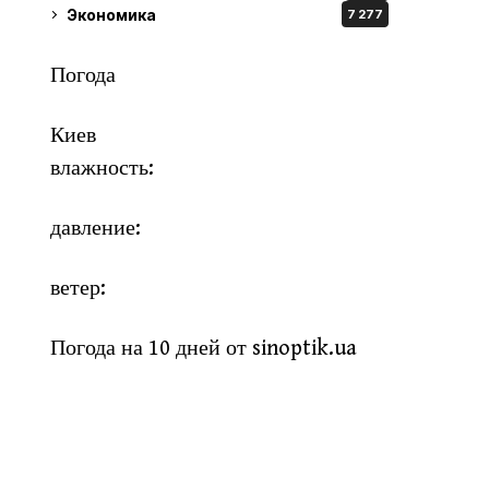
Экономика
7 277
Погода
Киев
влажность:
давление:
ветер:
Погода на 10 дней от
sinoptik.ua