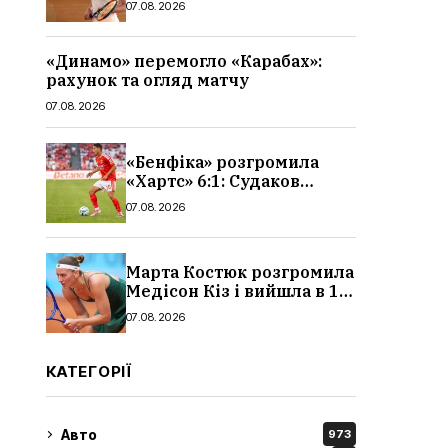
07.08.2026
«Динамо» перемогло «Карабах»:
рахунок та огляд матчу
07.08.2026
«Бенфіка» розгромила
«Хартс» 6:1: Судаков
відзначився асистом,
07.08.2026
огляд матчу і рахунок
Марта Костюк розгромила
Медісон Кіз і вийшла в 1/8
фіналу Торонто: результат
07.08.2026
КАТЕГОРІЇ
Авто
973