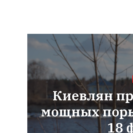
Киевлян п
мощных поры
18 