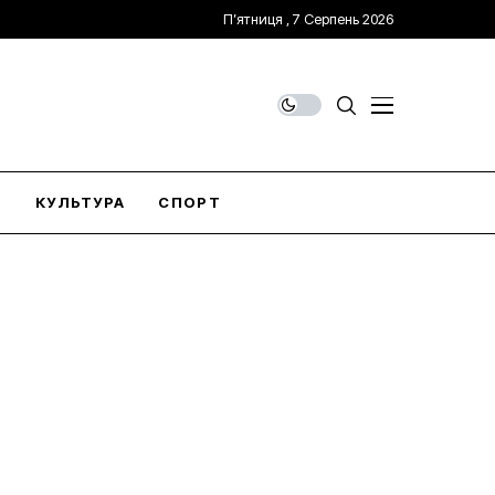
П’ятниця , 7 Серпень 2026
О
КУЛЬТУРА
СПОРТ