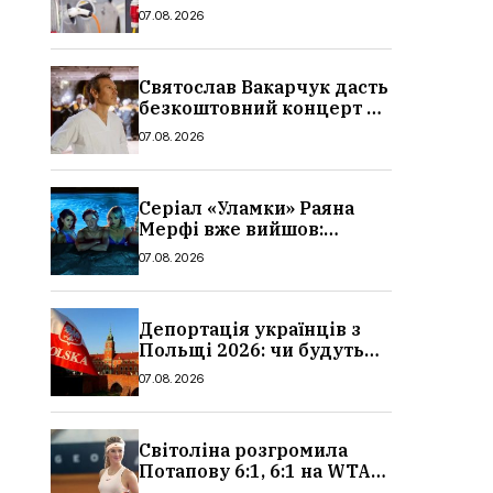
причина і нові ціни з
07.08.2026
серпня 2026
Святослав Вакарчук дасть
безкоштовний концерт у
Львові: дата і місце
07.08.2026
Серіал «Уламки» Раяна
Мерфі вже вийшов:
сюжет, актори та всі
07.08.2026
деталі, де дивитися
Депортація українців з
Польщі 2026: чи будуть
висилати українських
07.08.2026
чоловіків
Світоліна розгромила
Потапову 6:1, 6:1 на WTA
1000 у Торонто