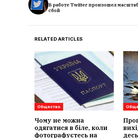
В работе Twitter произошел масшт
сбой
RELATED ARTICLES
Общество
Обще
Чому не можна
Прог
одягатися в біле, коли
вихі
фотографуєтесь на
десь