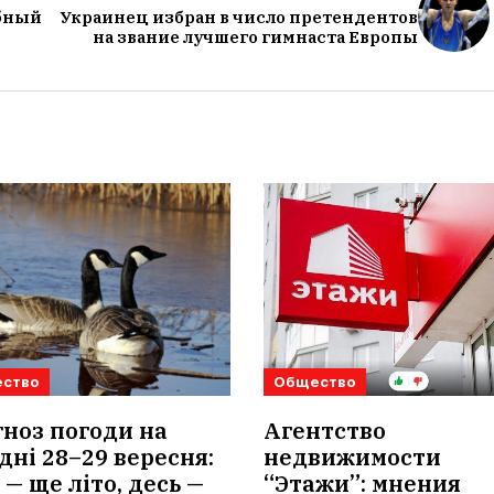
абный
Украинец избран в число претендентов
на звание лучшего гимнаста Европы
ство
Общество
ноз погоди на
Агентство
дні 28–29 вересня:
недвижимости
 — ще літо, десь —
“Этажи”: мнения