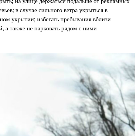
крыть; на улице держаться подальше от рекламных
вьев; в случае сильного ветра укрыться в
ом укрытии; избегать пребывания вблизи
, а также не парковать рядом с ними