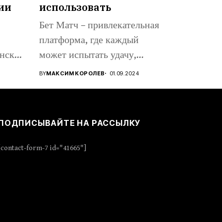
ии
использовать
Бет Матч – привлекательная
платформа, где каждый
нске,
может испытать удачу,
..
проявить стратегическое...
BY
МАКСИМ КОРОЛЕВ
01.09.2024
ПОДПИСЫВАЙТЕ НА РАССЫЛКУ
[contact-form-7 id="41665"]