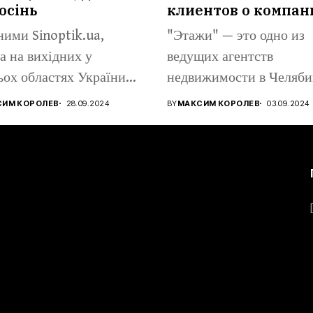
осінь
клиентов о компан
ними Sinoptik.ua,
"Этажи" — это одно из
а на вихідних у
ведущих агентств
ьох областях України
недвижимости в Челяби
...
предлагающее широкий.
СИМ КОРОЛЕВ
28.09.2024
BY
МАКСИМ КОРОЛЕВ
03.09.2024