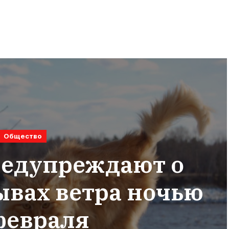
Общество
редупреждают о
вах ветра ночью
февраля