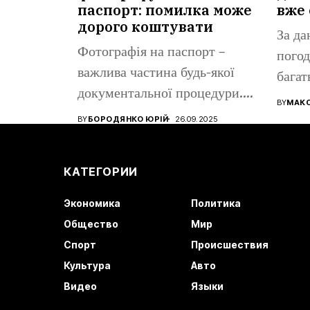
паспорт: помилка може
вже 
дорого коштувати
За да
Фотографія на паспорт –
погод
важлива частина будь-якої
багат
документальної процедури.
все ще
BY
МАК
Від того, наскільки...
BY
БОРОДЯНКО ЮРІЙ
26.09.2025
КАТЕГОРИИ
Экономика
Политика
Общество
Мир
Спорт
Происшествия
Культура
Авто
Видео
Языки