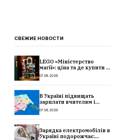
СВЕЖИЕ НОВОСТИ
LEGO «Міністерство
магії»: ціна та де купити в
Україні
07.08.2026
В Україні підвищать
зарплати вчителям і
стипендії студентам з 1
07.08.2026
вересня 2026: умови,
суми, розмір
Зарядка електромобілів в
Україні подорожчає: