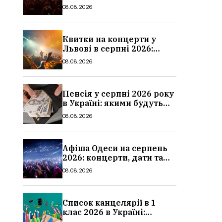
дати та ціни
08.08.2026
Квитки на концерти у
Львові в серпні 2026:
дати, ціни та локації
08.08.2026
Пенсія у серпні 2026 року
в Україні: якими будуть
мінімальні та
08.08.2026
максимальні виплати,
суми
Афіша Одеси на серпень
2026: концерти, дати та
ціни квитків
08.08.2026
Список канцелярії в 1
клас 2026 в Україні:
повний чек-лист для