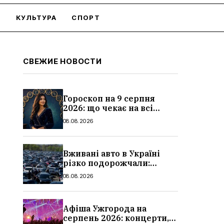
О
КУЛЬТУРА
СПОРТ
СВЕЖИЕ НОВОСТИ
Гороскоп на 9 серпня
2026: що чекає на всі
знаки зодіаку
08.08.2026
Вживані авто в Україні
різко подорожчали:
причини, які машини
08.08.2026
додали найбільше в ціні
Афіша Ужгорода на
серпень 2026: концерти,