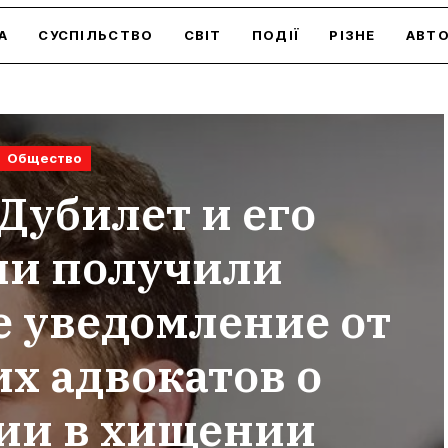
А
СУСПІЛЬСТВО
СВІТ
ПОДІЇ
РІЗНЕ
АВТ
Общество
Дубилет и его
ии получили
 уведомление от
х адвокатов о
ии в хищении