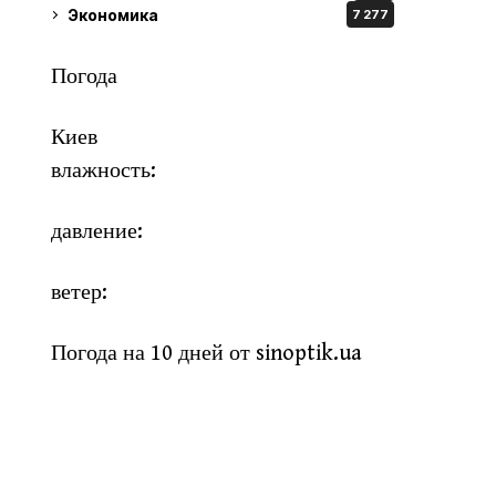
Экономика
7 277
Погода
Киев
влажность:
давление:
ветер:
Погода на 10 дней от
sinoptik.ua