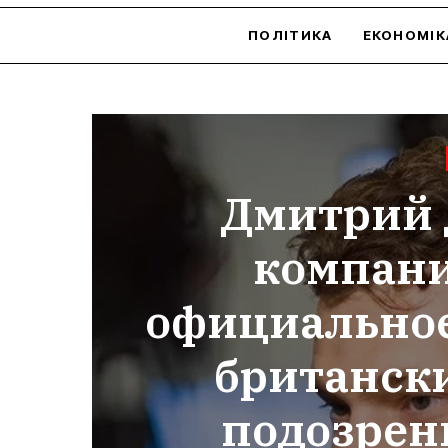
ПОЛІТИКА
ЕКОНОМІК
Дмитрий 
компан
официальное
британски
подозрен