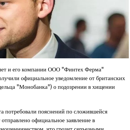
лет и его компании ООО "Финтех Ферма"
получили официальное уведомление от британских
адельца "Монобанка") о подозрении в хищении
та потребовали пояснений по сложившейся
т отправлено официальное заявление в
 мошенничеством, что грозит серъезными