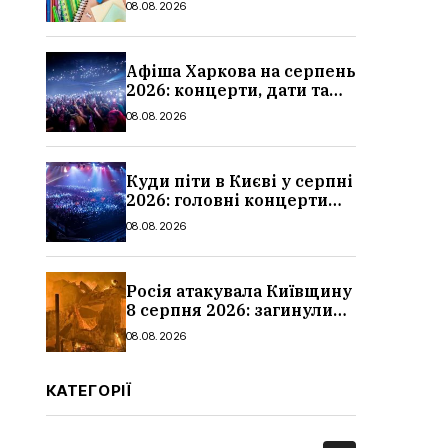
08.08.2026
школи
Афіша Харкова на серпень
2026: концерти, дати та
ціни квитків
08.08.2026
Куди піти в Києві у серпні
2026: головні концерти
місяця, дати, артисти та
08.08.2026
ціни
Росія атакувала Київщину
8 серпня 2026: загинули
троє людей, серед них
08.08.2026
дитина, наслідки
КАТЕГОРІЇ