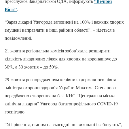
“Вечірні
пресслужба Закарпатської ОДА, інформують
Вісті”
.
“Зараз лікарні Ужгорода заповнені на 100% і важких хворих
змушені направляти в інші райони області”, – йдеться в
повідомленні.
21 жовтня регіональна комісія зобов’язала розширити
кількість лікарняних ліжок для хворих на коронавірус до
30%, а 30 жовтня – до 50%.
29 жовтня розпорядженням керівника державного рівня –
міністра охорони здоров’я України Максима Степанова
передбачено створення на базі КНС “Центральна міська
клінічна лікарня” Ужгород багатопрофільного COVID-19
госпіталю.
“Усі рішення, станом на сьогодні, не виконані і саботують”,