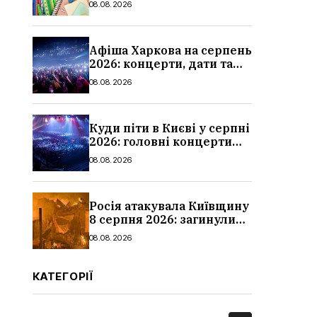
08.08.2026
школи
Афіша Харкова на серпень
2026: концерти, дати та
ціни квитків
08.08.2026
Куди піти в Києві у серпні
2026: головні концерти
місяця, дати, артисти та
08.08.2026
ціни
Росія атакувала Київщину
8 серпня 2026: загинули
троє людей, серед них
08.08.2026
дитина, наслідки
КАТЕГОРІЇ