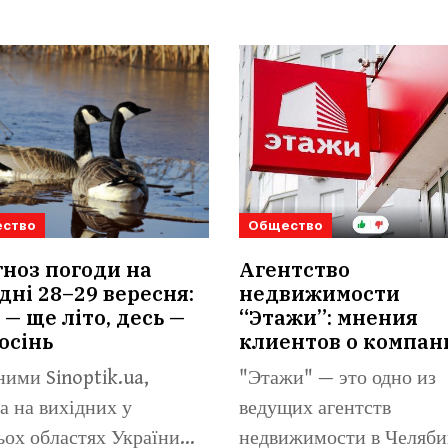
ство
Общество
ноз погоди на
Агентство
дні 28–29 вересня:
недвижимости
 — ще літо, десь —
“Этажи”: мнения
осінь
клиентов о компан
ними Sinoptik.ua,
"Этажи" — это одно из
а на вихідних у
ведущих агентств
ьох областях України
недвижимости в Челяби