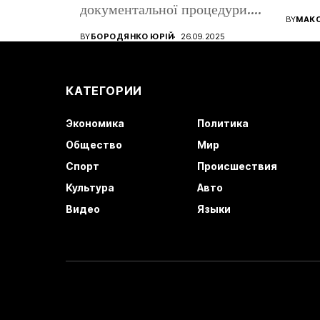
документальної процедури.
все ще
BY
МАК
Від того, наскільки...
BY
БОРОДЯНКО ЮРІЙ
26.09.2025
КАТЕГОРИИ
Экономика
Политика
Общество
Мир
Спорт
Происшествия
Культура
Авто
Видео
Языки