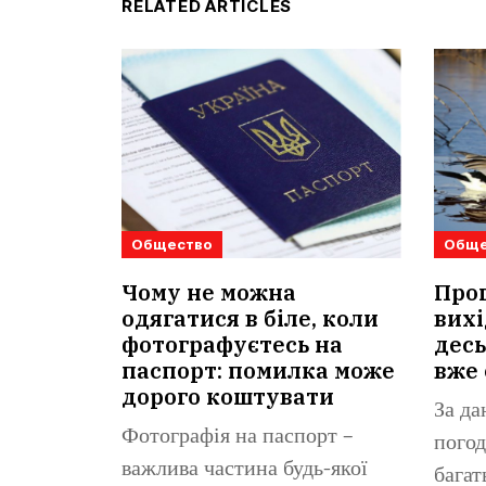
RELATED ARTICLES
Общество
Обще
Чому не можна
Прог
одягатися в біле, коли
вихі
фотографуєтесь на
десь
паспорт: помилка може
вже 
дорого коштувати
За да
Фотографія на паспорт –
погод
важлива частина будь-якої
багат