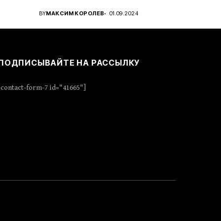
..
проявить стратегическое...
BY
МАКСИМ КОРОЛЕВ
01.09.2024
ПОДПИСЫВАЙТЕ НА РАССЫЛКУ
[contact-form-7 id="41665"]