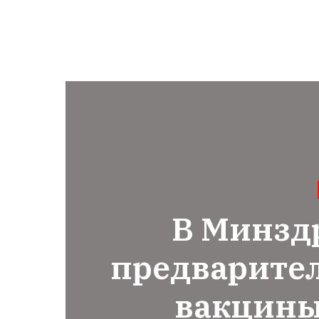
В Минзд
предварите
вакцины