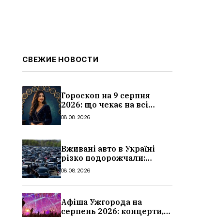
СВЕЖИЕ НОВОСТИ
Гороскоп на 9 серпня
2026: що чекає на всі
знаки зодіаку
08.08.2026
Вживані авто в Україні
різко подорожчали:
причини, які машини
08.08.2026
додали найбільше в ціні
Афіша Ужгорода на
серпень 2026: концерти,