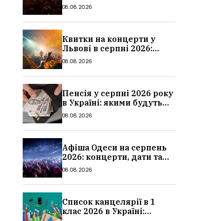
дати та ціни
08.08.2026
Квитки на концерти у
Львові в серпні 2026:
дати, ціни та локації
08.08.2026
Пенсія у серпні 2026 року
в Україні: якими будуть
мінімальні та
08.08.2026
максимальні виплати,
суми
Афіша Одеси на серпень
2026: концерти, дати та
ціни квитків
08.08.2026
Список канцелярії в 1
клас 2026 в Україні:
повний чек-лист для