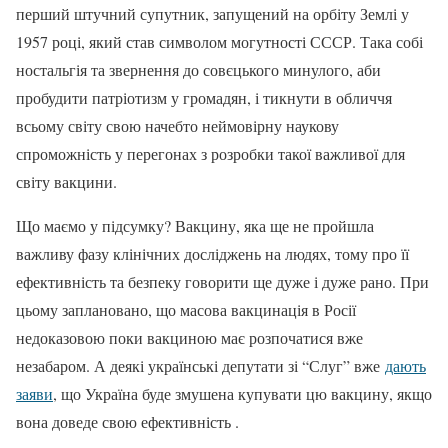
перший штучний супутник, запущений на орбіту Землі у
1957 році, який став символом могутності СССР. Така собі
ностальгія та звернення до совєцького минулого, аби
пробудити патріотизм у громадян, і тикнути в обличчя
всьому світу свою начебто неймовірну наукову
спроможність у перегонах з розробки такої важливої для
світу вакцини.
Що маємо у підсумку? Вакцину, яка ще не пройшла
важливу фазу клінічних досліджень на людях, тому про її
ефективність та безпеку говорити ще дуже і дуже рано. При
цьому заплановано, що масова вакцинація в Росії
недоказовою поки вакциною має розпочатися вже
незабаром. А деякі українські депутати зі “Слуг” вже
дають
заяви
, що Україна буде змушена купувати цю вакцину, якщо
вона доведе свою ефективність .