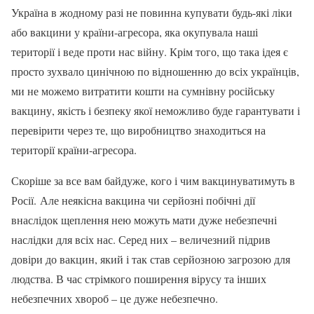
Україна в жодному разі не повинна купувати будь-які ліки
або вакцини у країни-агресора, яка окупувала наші
території і веде проти нас війну. Крім того, що така ідея є
просто зухвало цинічною по відношенню до всіх українців,
ми не можемо витратити кошти на сумнівну російську
вакцину, якість і безпеку якої неможливо буде гарантувати і
перевірити через те, що виробництво знаходиться на
території країни-агресора.
Скоріше за все вам байдуже, кого і чим вакцинуватимуть в
Росії. Але неякісна вакцина чи серйозні побічні дії
внаслідок щеплення нею можуть мати дуже небезпечні
наслідки для всіх нас. Серед них – величезний підрив
довіри до вакцин, який і так став серйозною загрозою для
людства. В час стрімкого поширення вірусу та інших
небезпечних хвороб – це дуже небезпечно.