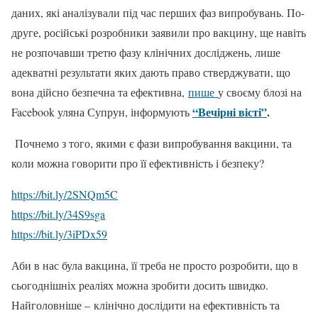
даних, які аналізували під час перших фаз випробувань. По-
друге, російські розробники заявили про вакцину, ще навіть
не розпочавши третю фазу клінічних досліджень, лише
адекватні результати яких дають право стверджувати, що
вона дійсно безпечна та ефективна,
пише
у своєму блозі на
“Вечірні вісті”
.
Facebook уляна Супрун, інформують
Почнемо з того, якими є фази випробування вакцини, та
коли можна говорити про її ефективність і безпеку?
https://bit.ly/2SNQm5C
https://bit.ly/34S9sga
https://bit.ly/3iPDx59
Аби в нас була вакцина, її треба не просто розробити, що в
сьогоднішніх реаліях можна зробити досить швидко.
Найголовніше – клінічно дослідити на ефективність та