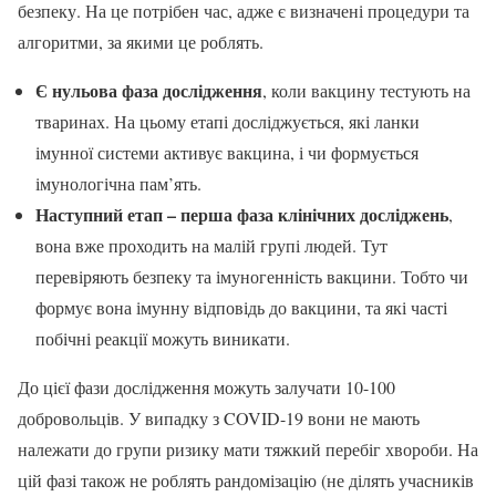
безпеку. На це потрібен час, адже є визначені процедури та
алгоритми, за якими це роблять.
Є нульова фаза дослідження
, коли вакцину тестують на
тваринах. На цьому етапі досліджується, які ланки
імунної системи активує вакцина, і чи формується
імунологічна пам’ять.
Наступний етап – перша фаза клінічних досліджень
,
вона вже проходить на малій групі людей. Тут
перевіряють безпеку та імуногенність вакцини. Тобто чи
формує вона імунну відповідь до вакцини, та які часті
побічні реакції можуть виникати.
До цієї фази дослідження можуть залучати 10-100
добровольців. У випадку з COVID-19 вони не мають
належати до групи ризику мати тяжкий перебіг хвороби. На
цій фазі також не роблять рандомізацію (не ділять учасників