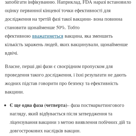
запобігати інфікуванню. Наприклад, FDA наразі встановило
оцінку первинної кінцевої точки ефективності для
дослідження на третій фазі такої вакцини- вона повинна
становити щонайменше 50%. Тобто
ефективною
вважатиметься
вакцина, яка зменшить
кількість заражень людей, яких вакцинували, щонайменше
вдвічі.
Власне, перші дві фази є своєрідним пропуском для
проведення такого дослідження, і їхні результати не дають
жодних підстав говорити про безпеку та ефективність
вакцини.
Є ще одна фаза (четверта)
– фаза постмаркетингового
нагляду, який відбувається після затвердження та
ліцензування вакцини з метою виявлення побічних дій та
довгострокових наслідків вакцин.