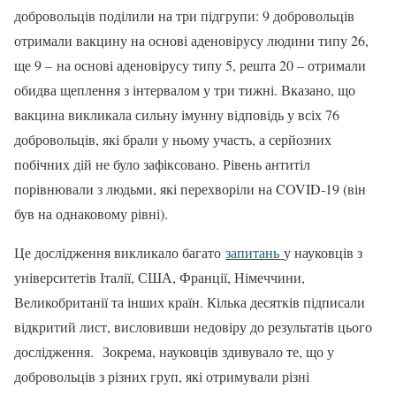
добровольців поділили на три підгрупи: 9 добровольців
отримали вакцину на основі аденовірусу людини типу 26,
ще 9 – на основі аденовірусу типу 5, решта 20 – отримали
обидва щеплення з інтервалом у три тижні. Вказано, що
вакцина викликала сильну імунну відповідь у всіх 76
добровольців, які брали у ньому участь, а серйозних
побічних дій не було зафіксовано. Рівень антитіл
порівнювали з людьми, які перехворіли на COVID-19 (він
був на однаковому рівні).
Це дослідження викликало багато
запитань
у науковців з
університетів Італії, США, Франції, Німеччини,
Великобританії та інших країн. Кілька десятків підписали
відкритий лист, висловивши недовіру до результатів цього
дослідження. Зокрема, науковців здивувало те, що у
добровольців з різних груп, які отримували різні