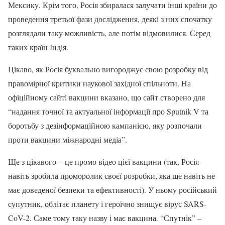
Мексику. Крім того, Росія збиралася залучати інші країни до
проведення третьої фази дослідження, деякі з них спочатку
розглядали таку можливість, але потім відмовилися. Серед
таких країн Індія.
Цікаво, як Росія буквально вигороджує свою розробку від
правомірної критики наукової західної спільноти. На
офіційному сайті вакцини вказано, що сайт створено для
“надання точної та актуальної інформації про Sputnik V та
боротьбу з дезінформаційною кампанією, яку розпочали
проти вакцини міжнародні медіа”.
Ще з цікавого – це промо відео цієї вакцини (так, Росія
навіть зробила проморолик своєї розробки, яка ще навіть не
має доведеної безпеки та ефективності). У ньому російський
супутник, облітає планету і героїчно знищує вірус SARS-
CoV-2. Саме тому таку назву і має вакцина. “Спутнік” –