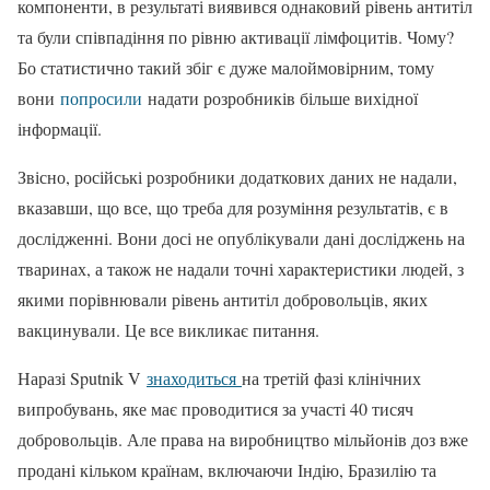
компоненти, в результаті виявився однаковий рівень антитіл
та були співпадіння по рівню активації лімфоцитів. Чому?
Бо статистично такий збіг є дуже малоймовірним, тому
вони
попросили
надати розробників більше вихідної
інформації.
Звісно, російські розробники додаткових даних не надали,
вказавши, що все, що треба для розуміння результатів, є в
дослідженні. Вони досі не опублікували дані досліджень на
тваринах, а також не надали точні характеристики людей, з
якими порівнювали рівень антитіл добровольців, яких
вакцинували. Це все викликає питання.
Наразі Sputnik V
знаходиться
на третій фазі клінічних
випробувань, яке має проводитися за участі 40 тисяч
добровольців. Але права на виробництво мільйонів доз вже
продані кільком країнам, включаючи Індію, Бразилію та