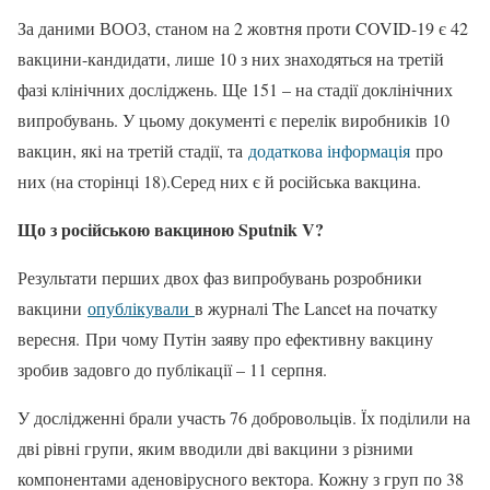
За даними ВООЗ, станом на 2 жовтня проти COVID-19 є 42
вакцини-кандидати, лише 10 з них знаходяться на третій
фазі клінічних досліджень. Ще 151 – на стадії доклінічних
випробувань. У цьому документі є перелік виробників 10
вакцин, які на третій стадії, та
додаткова інформація
про
них (на сторінці 18).Серед них є й російська вакцина.
Що з російською вакциною Sputnik V?
Результати перших двох фаз випробувань розробники
вакцини
опублікували
в журналі The Lancet на початку
вересня. При чому Путін заяву про ефективну вакцину
зробив задовго до публікації – 11 серпня.
У дослідженні брали участь 76 добровольців. Їх поділили на
дві рівні групи, яким вводили дві вакцини з різними
компонентами аденовірусного вектора. Кожну з груп по 38