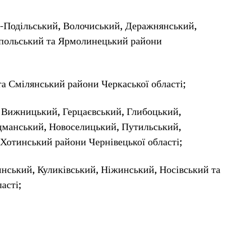
ь-Подільський, Волочиський, Деражнянський,
іпольський та Ярмолинецький райони
 та Смілянський райони Черкаської області;
к, Вижницький, Герцаєвський, Глибоцький,
іцманський, Новоселицький, Путильський,
Хотинський райони Чернівецької області;
инський, Куликівський, Ніжинський, Носівський та
асті;