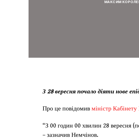
МАКСИМ КОРОЛЕ
З 28 вересня почало діяти нове еп
Про це повідомив
міністр Кабінету
“З 00 годин 00 хвилин 28 вересня (п
– зазначив Немчінов.