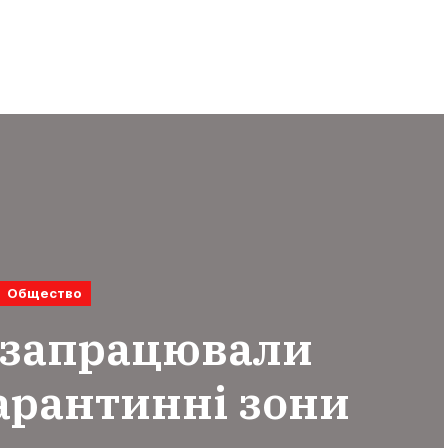
Общество
і запрацювали
арантинні зони