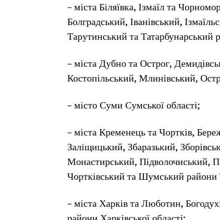
– міста Біляївка, Ізмаїл та Чорномо
Болградський, Іванівський, Ізмаїль
Тарутинський та Татарбунарський р
– міста Дубно та Острог, Демидівсь
Костопільський, Млинівський, Остр
– місто Суми Сумської області;
– міста Кременець та Чортків, Бер
Заліщицький, Збаразький, Зборівсь
Монастирський, Підволочиський, Пі
Чортківський та Шумський райони Т
– міста Харків та Люботин, Богоду
райони Харківської області;