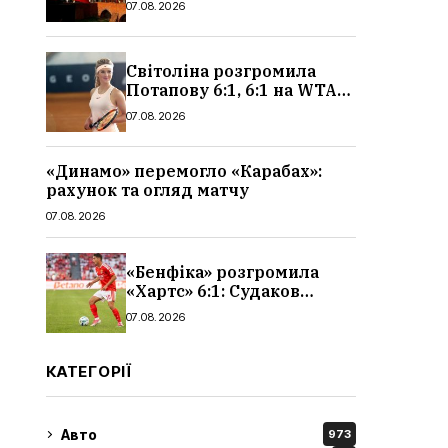
07.08.2026
чоловіків
Світоліна розгромила
Потапову 6:1, 6:1 на WTA
1000 у Торонто
07.08.2026
«Динамо» перемогло «Карабах»:
рахунок та огляд матчу
07.08.2026
«Бенфіка» розгромила
«Хартс» 6:1: Судаков
відзначився асистом,
07.08.2026
огляд матчу і рахунок
КАТЕГОРІЇ
Авто
973