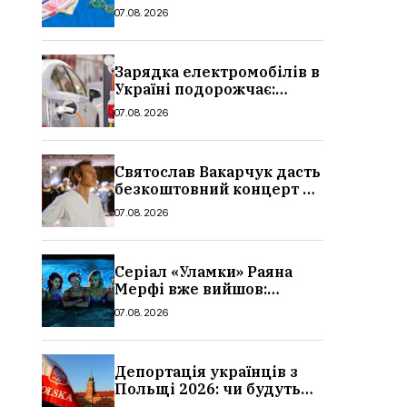
стипендії студентам з 1
07.08.2026
вересня 2026: умови,
суми, розмір
Зарядка електромобілів в
Україні подорожчає:
причина і нові ціни з
07.08.2026
серпня 2026
Святослав Вакарчук дасть
безкоштовний концерт у
Львові: дата і місце
07.08.2026
Серіал «Уламки» Раяна
Мерфі вже вийшов:
сюжет, актори та всі
07.08.2026
деталі, де дивитися
Депортація українців з
Польщі 2026: чи будуть
висилати українських