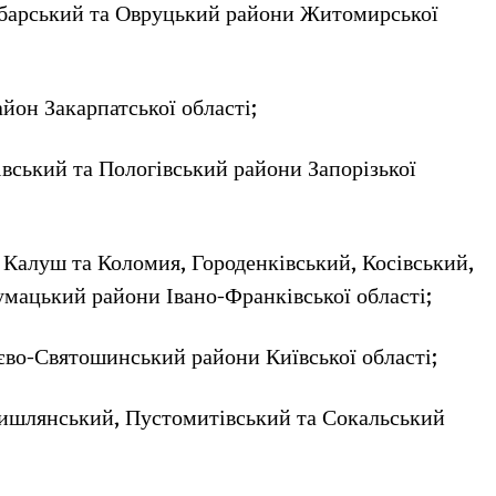
юбарський та Овруцький райони Житомирської
йон Закарпатської області;
івський та Пологівський райони Запорізької
 Калуш та Коломия, Городенківський, Косівський,
мацький райони Івано-Франківської області;
иєво-Святошинський райони Київської області;
мишлянський, Пустомитівський та Сокальський