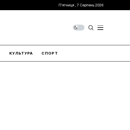
П’ятниця , 7 Серпень 2026
О
КУЛЬТУРА
СПОРТ