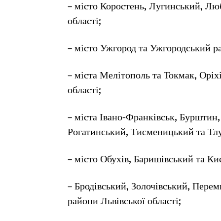
– місто Коростень, Лугинський, Л
області;
– місто Ужгород та Ужгородський ра
– міста Мелітополь та Токмак, Оріх
області;
– міста Івано-Франківськ, Бурштин,
Рогатинський, Тисменицький та Тлу
– місто Обухів, Баришівський та К
– Бродівський, Золочівський, Пере
райони Львівської області;