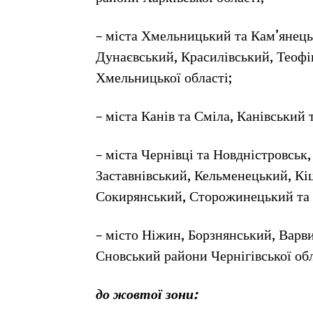
– міста Хмельницький та Кам’янец
Дунаєвський, Красилівський, Теоф
Хмельницької області;
– міста Канів та Сміла, Канівський
– міста Чернівці та Новдністровсь
Заставнівський, Кельменецький, К
Сокирянський, Сторожинецький та 
– місто Ніжин, Борзнянський, Варв
Сновський райони Чернігівської обл
до жовтої зони: