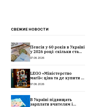
СВЕЖИЕ НОВОСТИ
Пенсія у 60 років в Україні
у 2026 році: скільки стажу
потрібно, умови, кому
07.08.2026
можуть відмовити
LEGO «Міністерство
магії»: ціна та де купити в
Україні
07.08.2026
В Україні підвищать
зарплати вчителям і