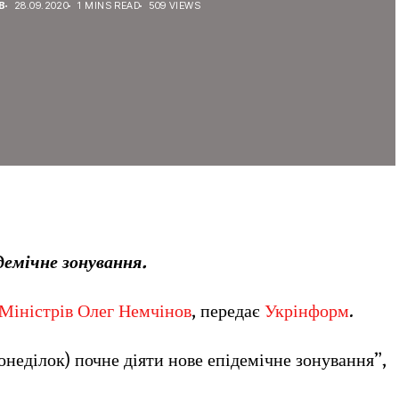
В
28.09.2020
1 MINS READ
509 VIEWS
ідемічне зонування.
 Міністрів Олег Немчінов
, передає
Укрінформ
.
онеділок) почне діяти нове епідемічне зонування”,