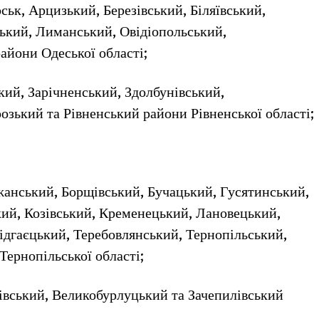
рськ, Арцизький, Березівський, Біляївський,
ський, Лиманський, Овідіопольський,
айони Одеської області;
кий, Зарічненський, Здолбунівський,
озький та Рівненський райони Рівненської області;
ежанський, Борщівський, Бучацький, Гусятинський,
кий, Козівський, Кременецький, Лановецький,
дгаєцький, Теребовлянський, Тернопільський,
ернопільської області;
хівський, Великобурлуцький та Зачепилівський