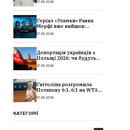
07.08.2026
Серіал «Уламки» Раяна
Мерфі вже вийшов:
сюжет, актори та всі
07.08.2026
деталі, де дивитися
Депортація українців з
Польщі 2026: чи будуть
висилати українських
07.08.2026
чоловіків
Світоліна розгромила
Потапову 6:1, 6:1 на WTA
1000 у Торонто
07.08.2026
КАТЕГОРІЇ