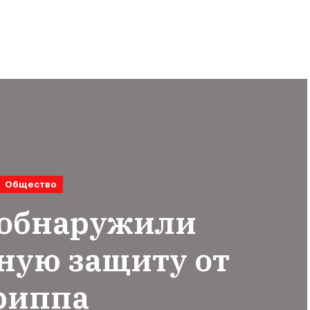
Общество
 обнаружили
ную защиту от
риппа