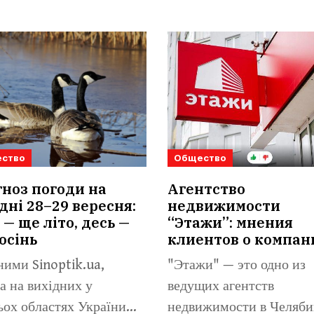
ство
Общество
ноз погоди на
Агентство
дні 28–29 вересня:
недвижимости
 — ще літо, десь —
“Этажи”: мнения
осінь
клиентов о компан
ними Sinoptik.ua,
"Этажи" — это одно из
а на вихідних у
ведущих агентств
ьох областях України
недвижимости в Челяби