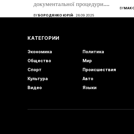
документальної процедури.
все ще
BY
МАК
Від того, наскільки...
BY
БОРОДЯНКО ЮРІЙ
26.09.2025
КАТЕГОРИИ
Экономика
Политика
Общество
Мир
Спорт
Происшествия
Культура
Авто
Видео
Языки