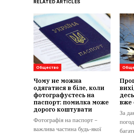
RELATED ARTICLES
Общество
Обще
Чому не можна
Прог
одягатися в біле, коли
вихі
фотографуєтесь на
десь
паспорт: помилка може
вже 
дорого коштувати
За да
Фотографія на паспорт –
погод
важлива частина будь-якої
багат