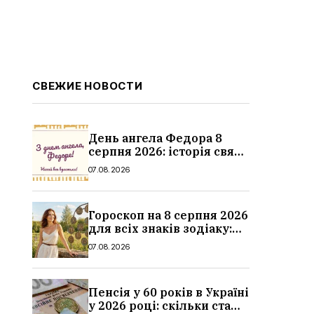
СВЕЖИЕ НОВОСТИ
День ангела Федора 8
серпня 2026: історія свята,
значення імені,
07.08.2026
привітання у віршах і
прозі
Гороскоп на 8 серпня 2026
для всіх знаків зодіаку:
кохання, гроші та справи
07.08.2026
Пенсія у 60 років в Україні
у 2026 році: скільки стажу