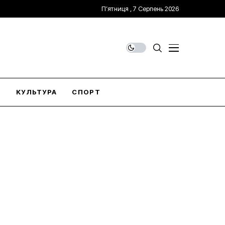
П’ятниця , 7 Серпень 2026
О
КУЛЬТУРА
СПОРТ