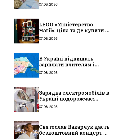
потрібно, умови, кому
07.08.2026
можуть відмовити
LEGO «Міністерство
магії»: ціна та де купити в
Україні
07.08.2026
В Україні підвищать
зарплати вчителям і
стипендії студентам з 1
07.08.2026
вересня 2026: умови,
суми, розмір
Зарядка електромобілів в
Україні подорожчає:
причина і нові ціни з
07.08.2026
серпня 2026
Святослав Вакарчук дасть
безкоштовний концерт у
Львові: дата і місце