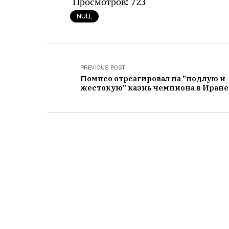
Просмотров:
723
NULL
PREVIOUS POST
Помпео отреагировал на "подлую и
жестокую" казнь чемпиона в Иране