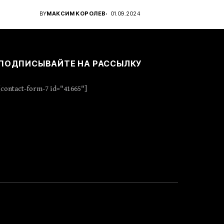
..
проявить стратегическое...
BY
МАКСИМ КОРОЛЕВ
01.09.2024
ПОДПИСЫВАЙТЕ НА РАССЫЛКУ
[contact-form-7 id="41665"]