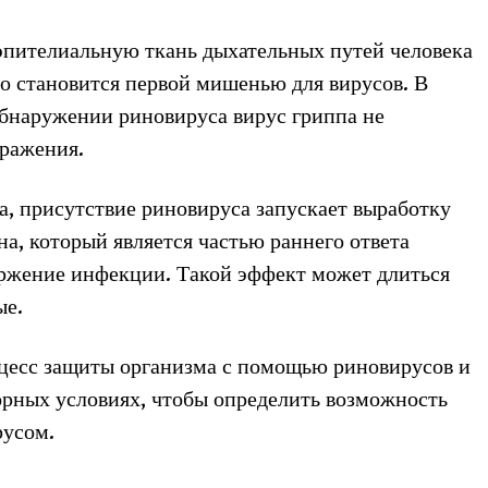
эпителиальную ткань дыхательных путей человека
но становится первой мишенью для вирусов. В
обнаружении риновируса вирус гриппа не
ражения.
, присутствие риновируса запускает выработку
а, который является частью раннего ответа
ржение инфекции. Такой эффект может длиться
ые.
цесс защиты организма с помощью риновирусов и
орных условиях, чтобы определить возможность
русом.