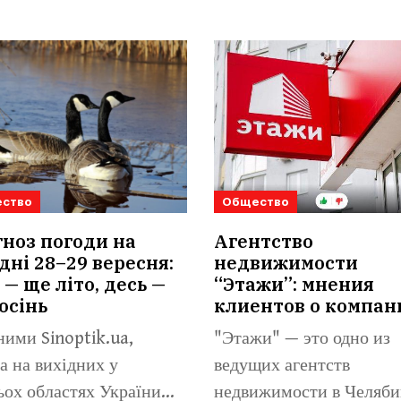
ство
Общество
ноз погоди на
Агентство
дні 28–29 вересня:
недвижимости
 — ще літо, десь —
“Этажи”: мнения
осінь
клиентов о компан
ними Sinoptik.ua,
"Этажи" — это одно из
а на вихідних у
ведущих агентств
ьох областях України
недвижимости в Челяби