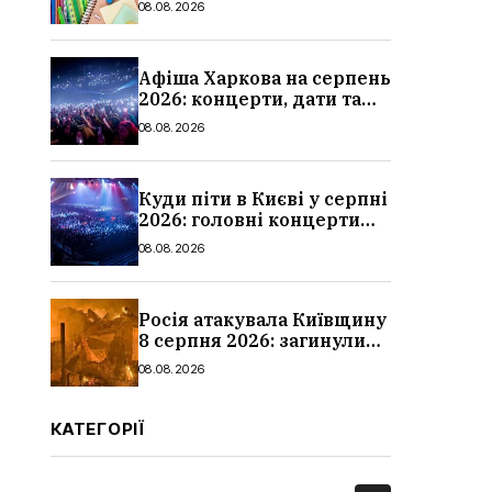
08.08.2026
школи
Афіша Харкова на серпень
2026: концерти, дати та
ціни квитків
08.08.2026
Куди піти в Києві у серпні
2026: головні концерти
місяця, дати, артисти та
08.08.2026
ціни
Росія атакувала Київщину
8 серпня 2026: загинули
троє людей, серед них
08.08.2026
дитина, наслідки
КАТЕГОРІЇ