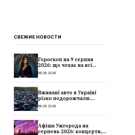
СВЕЖИЕ НОВОСТИ
Гороскоп на 9 серпня
2026: що чекає на всі
знаки зодіаку
08.08.2026
Вживані авто в Україні
різко подорожчали:
причини, які машини
08.08.2026
додали найбільше в ціні
Афіша Ужгорода на
серпень 2026: концерти,