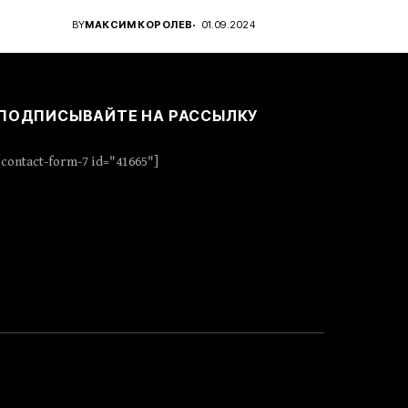
..
проявить стратегическое...
BY
МАКСИМ КОРОЛЕВ
01.09.2024
ПОДПИСЫВАЙТЕ НА РАССЫЛКУ
[contact-form-7 id="41665"]