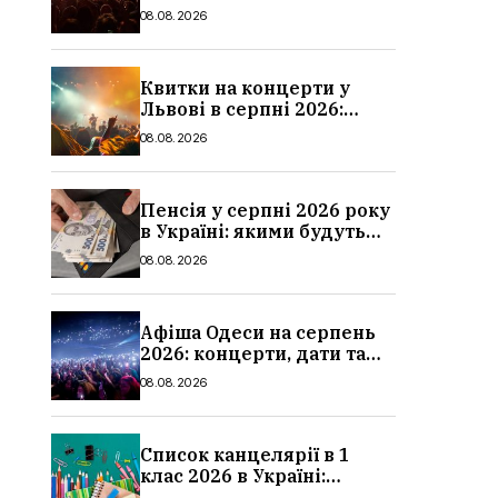
дати та ціни
08.08.2026
Квитки на концерти у
Львові в серпні 2026:
дати, ціни та локації
08.08.2026
Пенсія у серпні 2026 року
в Україні: якими будуть
мінімальні та
08.08.2026
максимальні виплати,
суми
Афіша Одеси на серпень
2026: концерти, дати та
ціни квитків
08.08.2026
Список канцелярії в 1
клас 2026 в Україні:
повний чек-лист для