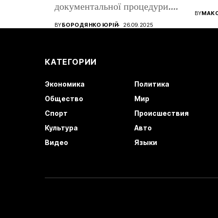
документальної процедури.
все ще
BY
МАК
Від того, наскільки...
BY
БОРОДЯНКО ЮРІЙ
26.09.2025
КАТЕГОРИИ
Экономика
Политика
Общество
Мир
Спорт
Происшествия
Культура
Авто
Видео
Языки