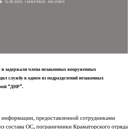
В
12.08.2020
1 MINS READ
464 VIEWS
 и задержали члена незаконных вооруженных
дил службу в одном из подразделений незаконных
мой “ДНР”.
и информации, предоставленной сотрудниками
з состава ОС, пограничники Краматорского отряда