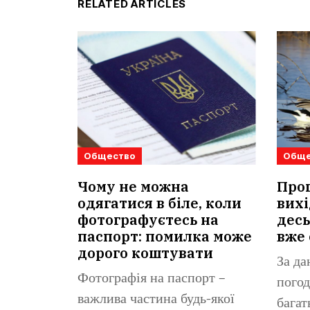
RELATED ARTICLES
Общество
Обще
Чому не можна
Прог
одягатися в біле, коли
вихі
фотографуєтесь на
десь
паспорт: помилка може
вже 
дорого коштувати
За да
Фотографія на паспорт –
погод
важлива частина будь-якої
багат