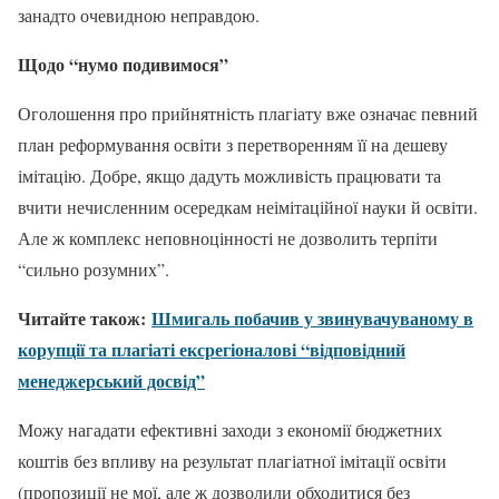
занадто очевидною неправдою.
Щодо “нумо подивимося”
Оголошення про прийнятність плагіату вже означає певний
план реформування освіти з перетворенням її на дешеву
імітацію. Добре, якщо дадуть можливість працювати та
вчити нечисленним осередкам неімітаційної науки й освіти.
Але ж комплекс неповноцінності не дозволить терпіти
“сильно розумних”.
Читайте також:
Шмигаль побачив у звинувачуваному в
корупції та плагіаті ексрегіоналові “відповідний
менеджерський досвід”
Можу нагадати ефективні заходи з економії бюджетних
коштів без впливу на результат плагіатної імітації освіти
(пропозиції не мої, але ж дозволили обходитися без