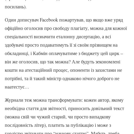
посилань).
Один дописувач Facebook пожартував, що якщо вже уряд
офіційно оголосив про свободу плагіату, можна для кожної
спеціальності визначити еталонну дисертацію, а всі
здобувачі просто подаватимуть її зі своїм прізвищем на
обкладинці, і Кабмін оплачуватиме з бюджету цей цирк –
він же оголосив, що так можна? Але будуть зекономлені
кошти на атестаційний процес, опоненти із захистами не
потрібні, та й такий міністр однаково нічого доброго не
наатестує…
Журнали теж можна трансформувати: кожен автор, якому
необхідна стаття для звітності, приносить довільний текст
(можна свій чи чужий старий, чи просто випадкову
послідовність літер), платить за публікацію і може з
гордістю звітувати про “наукову статтю”. Мабуть, треба