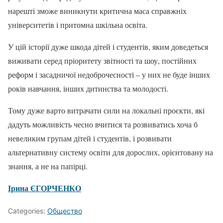
нарешті зможе виникнути критична маса справжніх
університетів і притомна шкільна освіта.
У цій історії дуже шкода дітей і студентів, яким доведеться
виживати серед пріоритету звітності та шоу, постійних
реформ і засадничої недоброчесності – у них не буде інших
років навчання, інших дитинства та молодості.
Тому дуже варто витрачати сили на локальні проєкти, які
дадуть можливість чесно вчитися та розвиватись хоча б
невеликим групам дітей і студентів, і розвивати
альтернативну систему освіти для дорослих, орієнтовану на
знання, а не на папірці.
Ірина ЄГОРЧЕНКО
Categories:
Общество