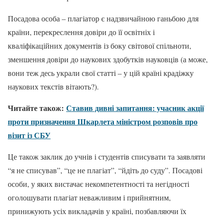
Посадова особа – плагіатор є надзвичайною ганьбою для
країни, перекреслення довіри до її освітніх і
кваліфікаційних документів із боку світової спільноти,
зменшення довіри до наукових здобутків науковців (а може,
вони теж десь украли свої статті – у цій країні крадіжку
наукових текстів вітають?).
Читайте також:
Ставив дивні запитання: учасник акції
проти призначення Шкарлета міністром розповів про
візит із СБУ
Це також заклик до учнів і студентів списувати та заявляти
“я не списував”, “це не плагіат”, “йдіть до суду”. Посадові
особи, у яких вистачає некомпетентності та негідності
оголошувати плагіат неважливим і прийнятним,
принижують усіх викладачів у країні, позбавляючи їх