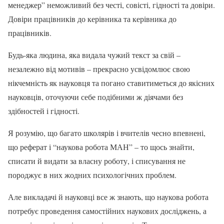
менеджер” неможливий без честі, совісті, гідності та довіри.
Довіри працівників до керівника та керівника до
працівників.
Будь-яка людина, яка видала чужий текст за свій –
незалежно від мотивів – прекрасно усвідомлює свою
нікчемність як науковця та погано ставитиметься до якісних
науковців, оточуючи себе подібними ж діячами без
здібностей і гідності.
Я розумію, що багато школярів і вчителів чесно впевнені,
що реферат і “наукова робота МАН” – то щось знайти,
списати й видати за власну роботу, і списування не
породжує в них жодних психологічних проблем.
Але викладачі й науковці все ж знають, що наукова робота
потребує проведення самостійних наукових досліджень, а