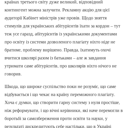
країнах третього світу дуже великий, відповідний
контингент можна залучити. Рекламну акцію для цієї
аудиторії Кабінет міністрів уже провів. Щодо зняття
стимулів для українських абітурієнтів їхати за кордон – тут
теж усе гаразд, абітурієнтів із українськими документами
про освіту із системи дозволеного плагіату ніхто ніде не
братиме, проблему вирішено. Правда, їхатимуть охочі
вчитися школярі разом із батьками – але ж завдання
утримати саме абітурієнтів, про школярів ніхто нічого не
говорив.
Шкода, що широке суспільство поки не розуміє, що саме
відбувається і що чекає на країну переможного плагіату.
Хоча є думки, що створити гарну систему з нуля простіше,
ніж реформувати, і що вічні керівники, які наче перемогли в
боротьбі за самозбереження проти освіти та науки, у
результаті дискредитують себе настільки, що в Україні