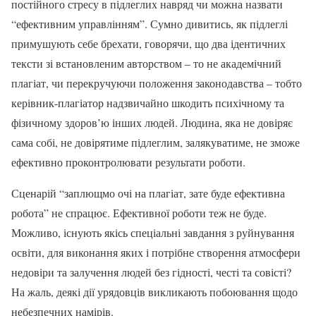
постійного стресу в підлеглих навряд чи можна назвати
“ефективним управлінням”. Сумно дивитись, як підлеглі
примушують себе брехати, говорячи, що два ідентичних
тексти зі встановленим авторством – то не академічний
плагіат, чи перекручуючи положення законодавства – тобто
керівник-плагіатор надзвичайно шкодить психічному та
фізичному здоров’ю інших людей. Людина, яка не довіряє
сама собі, не довірятиме підлеглим, залякуватиме, не зможе
ефективно проконтролювати результати роботи.
Сценарій “заплющмо очі на плагіат, зате буде ефективна
робота” не спрацює. Ефективної роботи теж не буде.
Можливо, існують якісь спеціальні завдання з руйнування
освіти, для виконання яких і потрібне створення атмосфери
недовіри та залучення людей без гідності, честі та совісті?
На жаль, деякі дії урядовців викликають побоювання щодо
небезпечних намірів.