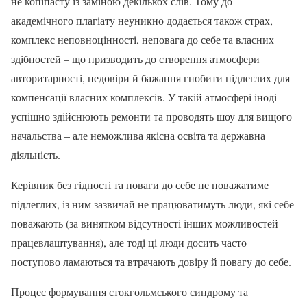
не копіпасту із заміною декількох слів. Тому до
академічного плагіату неуникно додається також страх,
комплекс неповноцінності, неповага до себе та власних
здібностей – що призводить до створення атмосфери
авторитарності, недовіри й бажання гнобити підлеглих для
компенсації власних комплексів. У такій атмосфері іноді
успішно здійснюють ремонти та проводять шоу для вищого
начальства – але неможлива якісна освіта та державна
діяльність.
Керівник без гідності та поваги до себе не поважатиме
підлеглих, із ним зазвичай не працюватимуть люди, які себе
поважають (за винятком відсутності інших можливостей
працевлаштування), але тоді ці люди досить часто
поступово ламаються та втрачають довіру й повагу до себе.
Процес формування стокгольмського синдрому та