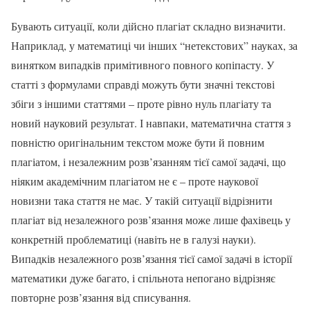
Бувають ситуації, коли дійсно плагіат складно визначити.
Наприклад, у математиці чи інших “нетекстових” науках, за
винятком випадків примітивного повного копіпасту. У
статті з формулами справді можуть бути значні текстові
збіги з іншими статтями – проте рівно нуль плагіату та
новий науковий результат. І навпаки, математична стаття з
повністю оригінальним текстом може бути й повним
плагіатом, і незалежним розв’язанням тієї самої задачі, що
ніяким академічним плагіатом не є – проте наукової
новизни така стаття не має. У такій ситуації відрізнити
плагіат від незалежного розв’язання може лише фахівець у
конкретній проблематиці (навіть не в галузі науки).
Випадків незалежного розв’язання тієї самої задачі в історії
математики дуже багато, і спільнота непогано відрізняє
повторне розв’язання від списування.