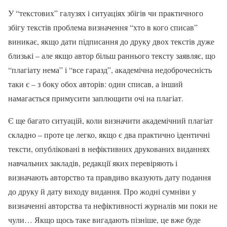
У “текстових” галузях і ситуаціях збігів чи практичного
збігу текстів проблема визначення “хто в кого списав”
виникає, якщо дати підписання до друку двох текстів дуже
близькі – але якщо автор більш раннього тексту заявляє, що
“плагіату нема” і “все гаразд”, академічна недоброчесність
таки є – з боку обох авторів: один списав, а інший
намагається примусити заплющити очі на плагіат.
Є ще багато ситуацій, коли визначити академічний плагіат
складно – проте це легко, якщо є два практично ідентичні
тексти, опубліковані в нефіктивних друкованих виданнях
навчальних закладів, редакції яких перевіряють і
визначають авторство та правдиво вказують дату подання
до друку й дату виходу видання. Про жодні сумніви у
визначенні авторства та нефіктивності журналів ми поки не
чули… Якщо щось таке вигадають пізніше, це вже буде