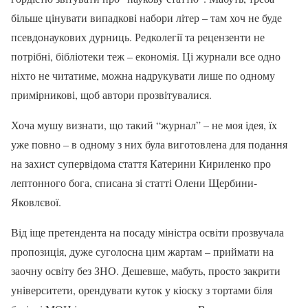
більше цінувати випадкові набори літер – там хоч не буде
псевдонаукових дурниць. Редколегії та рецензенти не
потрібні, бібліотеки теж – економія. Ці журнали все одно
ніхто не читатиме, можна надрукувати лише по одному
примірникові, щоб автори прозвітувалися.
Хоча мушу визнати, що такий “журнал” – не моя ідея, їх
уже повно – в одному з них була виготовлена для подання
на захист супервідома стаття Катерини Кириленко про
лептонного бога, списана зі статті Олени Щербини-
Яковлєвої.
Від іще претендента на посаду міністра освіти прозвучала
пропозиція, дуже суголосна цим жартам – приймати на
заочну освіту без ЗНО. Дешевше, мабуть, просто закрити
університети, орендувати куток у кіоску з тортами біля