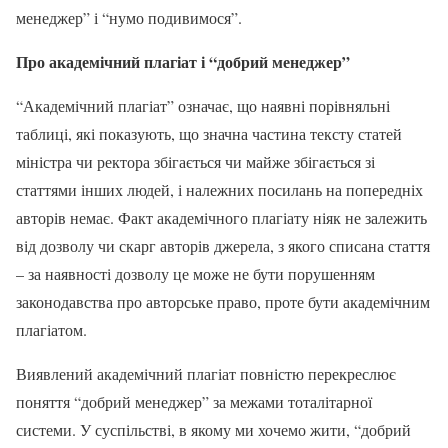
менеджер” і “нумо подивимося”.
Про академічний плагіат і “добрий менеджер”
“Академічний плагіат” означає, що наявні порівняльні
таблиці, які показують, що значна частина тексту статей
міністра чи ректора збігається чи майже збігається зі
статтями інших людей, і належних посилань на попередніх
авторів немає. Факт академічного плагіату ніяк не залежить
від дозволу чи скарг авторів джерела, з якого списана стаття
– за наявності дозволу це може не бути порушенням
законодавства про авторське право, проте бути академічним
плагіатом.
Виявлений академічний плагіат повністю перекреслює
поняття “добрий менеджер” за межами тоталітарної
системи. У суспільстві, в якому ми хочемо жити, “добрий