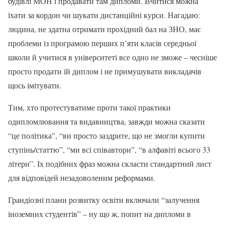
будівлі МОН і продавати там дипломи. Вчитися можна
їхати за кордон чи шукати дистанційні курси. Нагадаю:
людина, не здатна отримати прохідний бал на ЗНО, має
проблеми із програмою перших п’яти класів середньої
школи й учитися в університеті все одно не зможе – чесніше
просто продати їй диплом і не примушувати викладачів
щось імітувати.
Тим, хто протестуватиме проти такої практики
одипломлювання та видавництва, завжди можна сказати
“це політика”, “ви просто заздрите, що не змогли купити
ступінь/статтю”, “ми всі співавтори”, “в алфавіті всього 33
літери”. Іх подібних фраз можна скласти стандартний лист
для відповідей незадоволеним реформами.
Грандіозні плани розвитку освіти включали “залучення
іноземних студентів” – ну що ж, попит на дипломи в