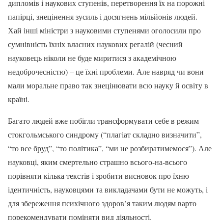
дипломів і наукових ступенів, перетворення їх на порожні
папірці, знецінення зусиль і досягнень мільйонів людей.
Хай інші міністри з науковими ступенями оголосили про
сумнівність їхніх власних наукових регалій (чесний
науковець ніколи не буде миритися з академічною
недоброчесністю) – це їхні проблеми. Але навряд чи вони
мали моральне право так знецінювати всю науку й освіту в
країні.
Багато людей вже побігли трансформувати себе в режим
стокгольмського синдрому (“плагіат складно визначити”,
“то все бруд”, “то політика”, “ми не розбиратимемося”). Але
науковці, яким смертельно страшно всього-на-всього
порівняти кілька текстів і зробити висновок про їхню
ідентичність, науковцями та викладачами бути не можуть, і
для збереження психічного здоров’я таким людям варто
порекомендувати поміняти вид діяльності.