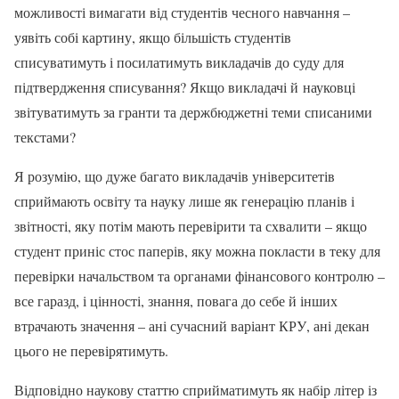
можливості вимагати від студентів чесного навчання –
уявіть собі картину, якщо більшість студентів
списуватимуть і посилатимуть викладачів до суду для
підтвердження списування? Якщо викладачі й
науковці
звітуватимуть за гранти та держбюджетні теми списаними
текстами?
Я розумію, що дуже багато викладачів університетів
сприймають освіту та науку лише як генерацію планів і
звітності, яку потім мають перевірити та схвалити – якщо
студент приніс стос паперів, яку можна покласти в теку для
перевірки начальством та органами фінансового контролю –
все гаразд, і цінності, знання, повага до себе й інших
втрачають значення – ані сучасний варіант КРУ, ані декан
цього не перевірятимуть.
Відповідно наукову статтю сприйматимуть як набір літер із