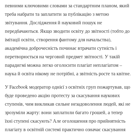
певними ключовими словами за стандартним планом, який
треба набрати та заплатити за публікацію з метою
звітування. Дослідження й науковий пошук не
передбачаються. Якщо зводити освіту до звітності (тобто до
імітації освіти, створення фантому для начальства),
академічна доброчесність починає втрачати сутність і
перетворюється на черговий предмет звітності. У такій
парадигмі можна легко оголосити плагіат неплагіатом –
наука й освіта нікому не потрібні, а звітність росте та квітне.
У Facebook модератор однієї з освітніх груп пожартував, що
буде проведено акцію протесту за скасування наукових
ступенів, чим викликав сильне незадоволення людей, які не
зрозуміли жарту: вони заплатили багато грошей, а тепер
їхні ступені скасують? Але оголошення про прийнятність
плагіату в освітній системі практично означає скасування