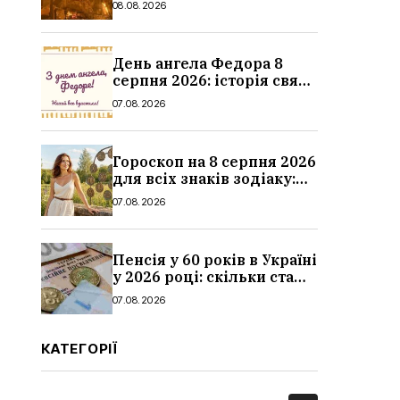
08.08.2026
дитина, наслідки
День ангела Федора 8
серпня 2026: історія свята,
значення імені,
07.08.2026
привітання у віршах і
прозі
Гороскоп на 8 серпня 2026
для всіх знаків зодіаку:
кохання, гроші та справи
07.08.2026
Пенсія у 60 років в Україні
у 2026 році: скільки стажу
потрібно, умови, кому
07.08.2026
можуть відмовити
КАТЕГОРІЇ