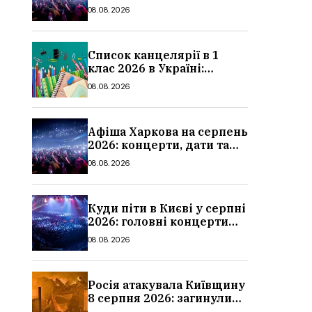
ціни квитків
08.08.2026
Список канцелярії в 1
клас 2026 в Україні:
повний чек-лист для
08.08.2026
школи
Афіша Харкова на серпень
2026: концерти, дати та
ціни квитків
08.08.2026
Куди піти в Києві у серпні
2026: головні концерти
місяця, дати, артисти та
08.08.2026
ціни
Росія атакувала Київщину
8 серпня 2026: загинули
троє людей, серед них