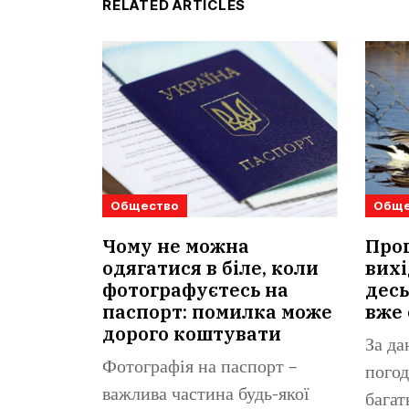
RELATED ARTICLES
Общество
Обще
Чому не можна
Прог
одягатися в біле, коли
вихі
фотографуєтесь на
десь
паспорт: помилка може
вже 
дорого коштувати
За да
Фотографія на паспорт –
погод
важлива частина будь-якої
багат