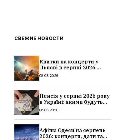
СВЕЖИЕ НОВОСТИ
Квитки на концерти у
Львові в серпні 2026:
дати, ціни та локації
08.08.2026
Пенсія у серпні 2026 року
в Україні: якими будуть
мінімальні та
08.08.2026
максимальні виплати,
суми
Афіша Одеси на серпень
2026: концерти, дати та