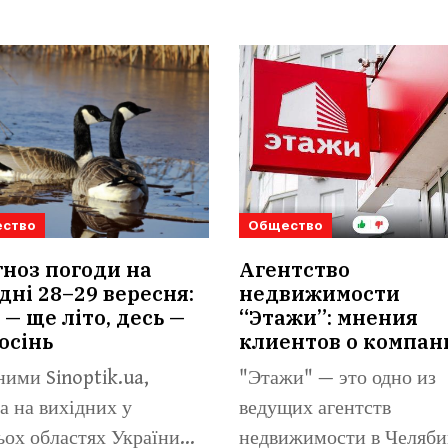
ство
Общество
ноз погоди на
Агентство
дні 28–29 вересня:
недвижимости
 — ще літо, десь —
“Этажи”: мнения
осінь
клиентов о компан
ними Sinoptik.ua,
"Этажи" — это одно из
а на вихідних у
ведущих агентств
ьох областях України
недвижимости в Челяби