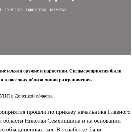
В
29.06.2020
1 MINS READ
425 VIEWS
кие изъяли оружие и наркотики. Спецмероприятия были
и в поселках вблизи линии разграничения.
УНП в Донецкой области.
оприятия прошли по приказу начальника Главного
й области Николая Семенишина и на основании
о объединенных сил. В отработке были