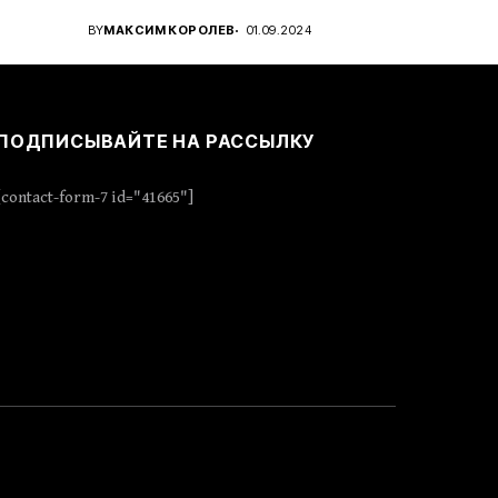
..
проявить стратегическое...
BY
МАКСИМ КОРОЛЕВ
01.09.2024
ПОДПИСЫВАЙТЕ НА РАССЫЛКУ
[contact-form-7 id="41665"]