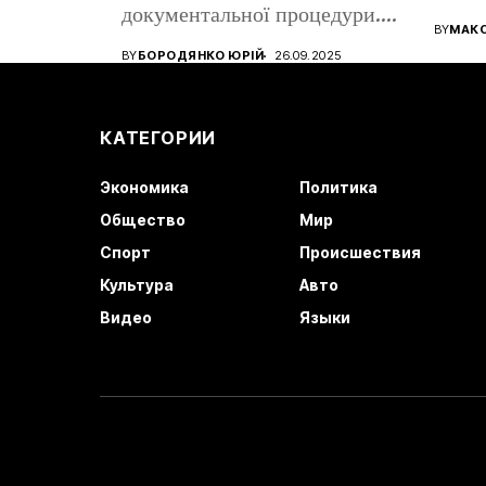
документальної процедури.
все ще
BY
МАК
Від того, наскільки...
BY
БОРОДЯНКО ЮРІЙ
26.09.2025
КАТЕГОРИИ
Экономика
Политика
Общество
Мир
Спорт
Происшествия
Культура
Авто
Видео
Языки