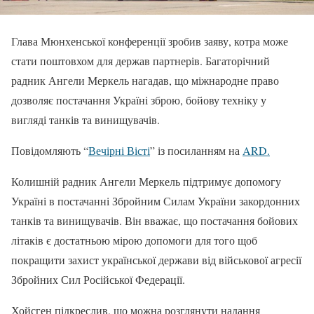
Глава Мюнхенської конференції зробив заяву, котра може
стати поштовхом для держав партнерів. Багаторічний
радник Ангели Меркель нагадав, що міжнародне право
дозволяє постачання Україні зброю, бойову техніку у
вигляді танків та винищувачів.
Повідомляють “
Вечірні Вісті
” із посиланням на
ARD.
Колишній радник Ангели Меркель підтримує допомогу
Україні в постачанні Збройним Силам України закордонних
танків та винищувачів. Він вважає, що постачання бойових
літаків є достатньою мірою допомоги для того щоб
покращити захист української держави від військової агресії
Збройних Сил Російської Федерації.
Хойсген підкреслив, що можна розглянути надання