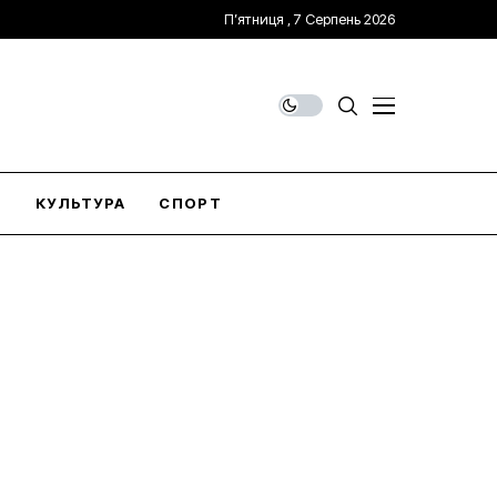
П’ятниця , 7 Серпень 2026
О
КУЛЬТУРА
СПОРТ