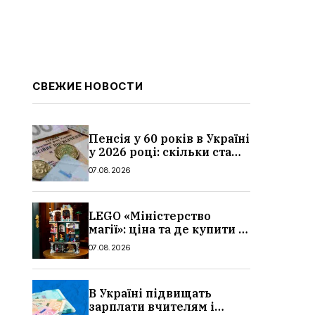
СВЕЖИЕ НОВОСТИ
Пенсія у 60 років в Україні
у 2026 році: скільки стажу
потрібно, умови, кому
07.08.2026
можуть відмовити
LEGO «Міністерство
магії»: ціна та де купити в
Україні
07.08.2026
В Україні підвищать
зарплати вчителям і