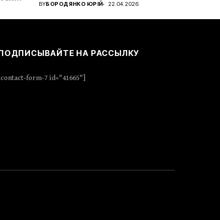
готується...
BY
БОРОДЯНКО ЮРІЙ
22.04.2026
ПОДПИСЫВАЙТЕ НА РАССЫЛКУ
[contact-form-7 id="41665"]