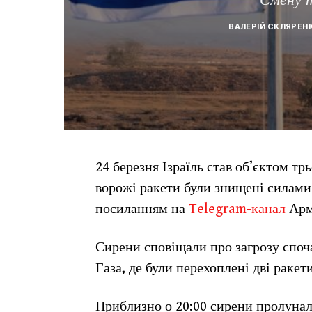
ВАЛЕРІЙ СКЛЯРЕН
24 березня Ізраїль став об’єктом тр
ворожі ракети були знищені силами
посиланням на
Telegram-канал
Арм
Сирени сповіщали про загрозу споча
Газа, де були перехоплені дві ракет
Приблизно о 20:00 сирени пролунали