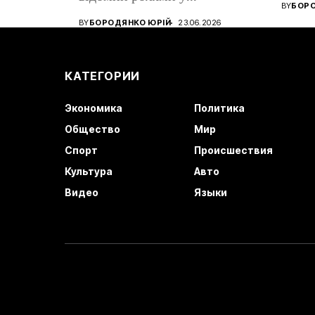
зміно
BY
БОРО
BY
БОРОДЯНКО ЮРІЙ
23.06.2026
КАТЕГОРИИ
Экономика
Политика
Общество
Мир
Спорт
Происшествия
Культура
Авто
Видео
Языки