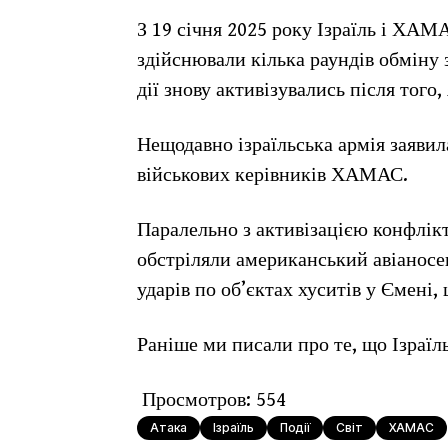
З 19 січня 2025 року Ізраїль і ХАМА
здійснювали кілька раундів обміну
дії знову активізувались після тог
Нещодавно ізраїльська армія заявил
військових керівників ХАМАС.
Паралельно з активізацією конфлікт
обстріляли американський авіаносе
ударів по об’єктах хуситів у Ємені,
Раніше ми писали про те, що Ізраїл
Просмотров:
554
Атака
Ізраїль
Події
Світ
ХАМАС