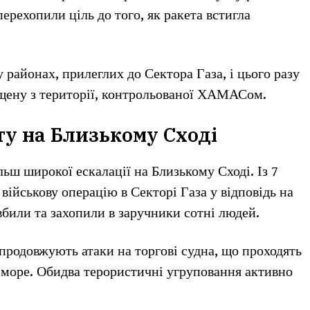
перехопили ціль до того, як ракета встигла
 районах, прилеглих до Сектора Газа, і цього разу
щену з території, контрольованої ХАМАСом.
ту на Близькому Сході
льш широкої ескалації на Близькому Сході. Із 7
військову операцію в Секторі Газа у відповідь на
били та захопили в заручники сотні людей.
продовжують атаки на торгові судна, що проходять
 море. Обидва терористичні угруповання активно