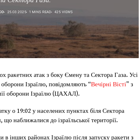
КО
25.03.2025
1 MINS READ
425 VIEWS
ьох ракетних атак з боку Ємену та Сектора Газа. Усі
 оборони Ізраїлю, повідомляють “
Вечірні Вісті
” з
ії оборони Ізраїлю (ЦАХАЛ).
тку о 19:02 у населених пунктах біля Сектора
и, що наближалися до ізраїльської території.
 в інших районах Ізраїлю після запуску ракети з