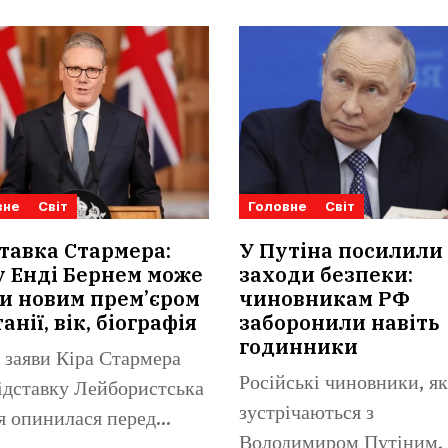
вне
Світ
Головне
Світ
тавка Стармера:
У Путіна посилили
 Енді Бернем може
заходи безпеки:
и новим прем’єром
чиновникам РФ
анії, вік, біографія
заборонили навіть
годинники
 заяви Кіра Стармера
Російські чиновники, як
ідставку Лейбористська
зустрічаються з
я опинилася перед
Володимиром Путіним, 