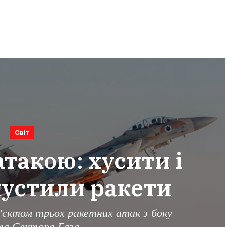
Світ
атакою: хусити і
устили ракети
б'єктом трьох ракетних атак з боку
та Сектора Газа.