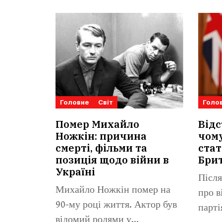
Головне
Світ
Голо
Помер Михайло
Відс
Ножкін: причина
чому
смерті, фільми та
стат
позиція щодо війни в
Брит
Україні
Після
Михайло Ножкін помер на
про в
90-му році життя. Актор був
парті
відомий ролями у...