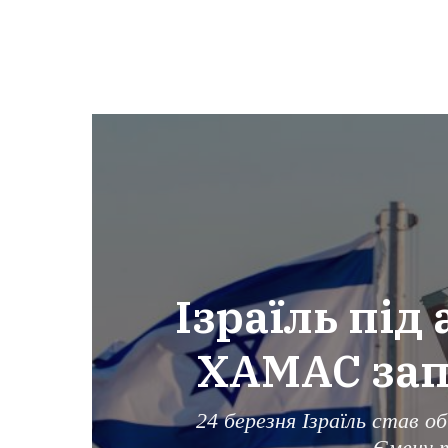
Ізраїль під 
ХАМАС зап
24 березня Ізраїль став о
Ємену 