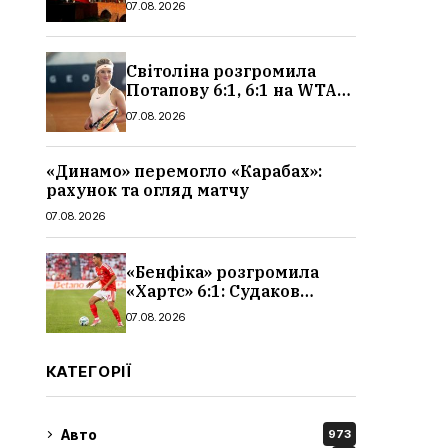
07.08.2026
чоловіків
Світоліна розгромила
Потапову 6:1, 6:1 на WTA
1000 у Торонто
07.08.2026
«Динамо» перемогло «Карабах»:
рахунок та огляд матчу
07.08.2026
«Бенфіка» розгромила
«Хартс» 6:1: Судаков
відзначився асистом,
07.08.2026
огляд матчу і рахунок
КАТЕГОРІЇ
Авто
973