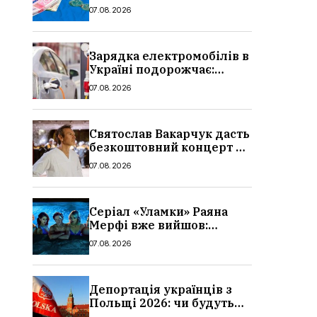
стипендії студентам з 1
07.08.2026
вересня 2026: умови,
суми, розмір
Зарядка електромобілів в
Україні подорожчає:
причина і нові ціни з
07.08.2026
серпня 2026
Святослав Вакарчук дасть
безкоштовний концерт у
Львові: дата і місце
07.08.2026
Серіал «Уламки» Раяна
Мерфі вже вийшов:
сюжет, актори та всі
07.08.2026
деталі, де дивитися
Депортація українців з
Польщі 2026: чи будуть
висилати українських