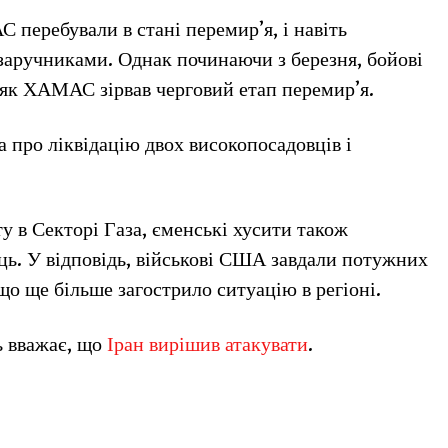
С перебували в стані перемир’я, і навіть
 заручниками. Однак починаючи з березня, бойові
о, як ХАМАС зірвав черговий етап перемир’я.
а про ліквідацію двох високопосадовців і
у в Секторі Газа, єменські хусити також
ць. У відповідь, військові США завдали потужних
 що ще більше загострило ситуацію в регіоні.
ь вважає, що
Іран вирішив атакувати
.