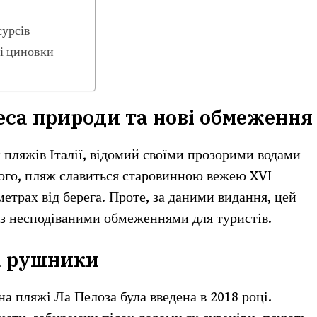
сурсів
ні циновки
еса природи та нові обмеження
 пляжів Італії, відомий своїми прозорими водами
 того, пляж славиться старовинною вежею XVI
 метрах від берега. Проте, за даними видання, цей
 з несподіваними обмеженнями для туристів.
а рушники
а пляжі Ла Пелоза була введена в 2018 році.