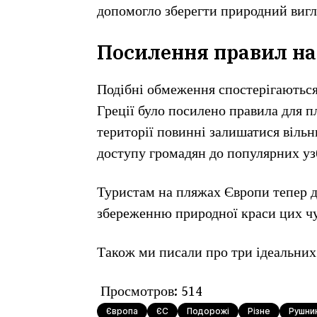
допомогло зберегти природний вигл
Посилення правил на
Подібні обмеження спостерігаються 
Греції було посилено правила для п
території повинні залишатися віль
доступу громадян до популярних уз
Туристам на пляжах Європи тепер д
збереженню природної краси цих чу
Також ми писали про три ідеальни
Просмотров:
514
Європа
ЄС
Подорожі
Різне
Рушни