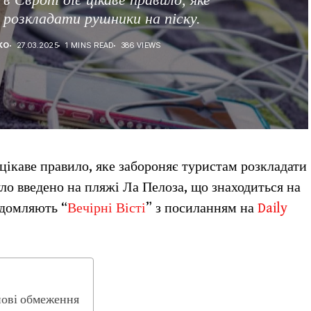
розкладати рушники на піску.
КО
27.03.2025
1 MINS READ
386 VIEWS
цікаве правило, яке забороняє туристам розкладати
ло введено на пляжі Ла Пелоза, що знаходиться на
ідомляють “
Вечірні Вісті
” з посиланням на
Daily
нові обмеження