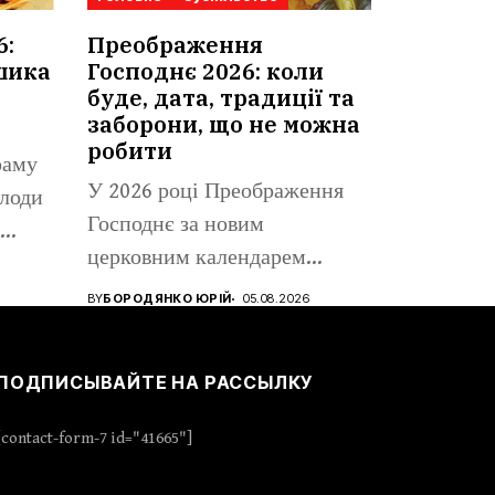
6:
Преображення
шика
Господнє 2026: коли
буде, дата, традиції та
заборони, що не можна
робити
раму
У 2026 році Преображення
плоди
Господнє за новим
церковним календарем
припадає на 6...
BY
БОРОДЯНКО ЮРІЙ
05.08.2026
ПОДПИСЫВАЙТЕ НА РАССЫЛКУ
[contact-form-7 id="41665"]