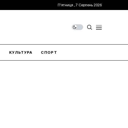
П’ятниця , 7 Серпень 2026
О
КУЛЬТУРА
СПОРТ