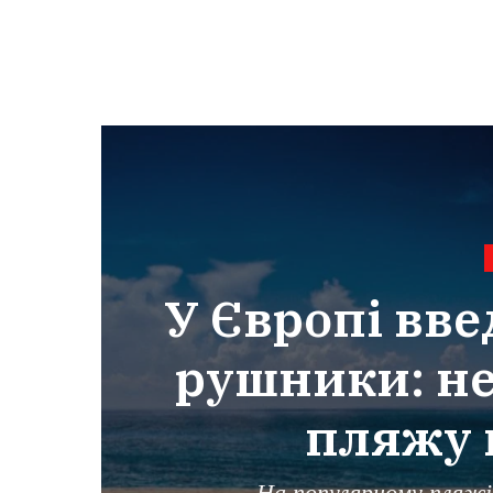
У Європі вве
рушники: н
пляжу 
На популярному пляжі 