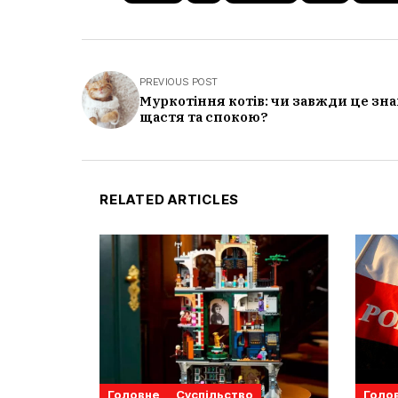
PREVIOUS POST
Муркотіння котів: чи завжди це зна
щастя та спокою?
RELATED ARTICLES
Головне
Суспільство
Голо