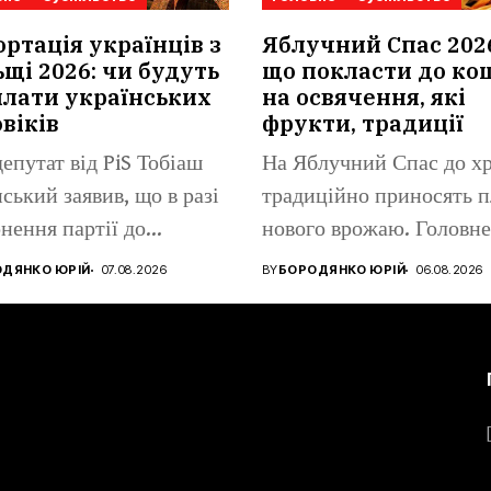
ртація українців з
Яблучний Спас 202
щі 2026: чи будуть
що покласти до ко
лати українських
на освячення, які
віків
фрукти, традиції
епутат від PiS Тобіаш
На Яблучний Спас до х
ський заявив, що в разі
традиційно приносять 
нення партії до...
нового врожаю. Головне
місце...
ДЯНКО ЮРІЙ
07.08.2026
BY
БОРОДЯНКО ЮРІЙ
06.08.2026