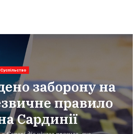
Суспільство
дено заборону на
езвичне правило
на Сардинії
в Європі діє цікаве правило, яке