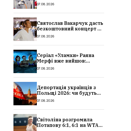
причина і нові ціни з
07.08.2026
серпня 2026
Святослав Вакарчук дасть
безкоштовний концерт у
Львові: дата і місце
07.08.2026
Серіал «Уламки» Раяна
Мерфі вже вийшов:
сюжет, актори та всі
07.08.2026
деталі, де дивитися
Депортація українців з
Польщі 2026: чи будуть
висилати українських
07.08.2026
чоловіків
Світоліна розгромила
Потапову 6:1, 6:1 на WTA
1000 у Торонто