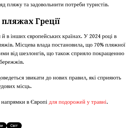
яд пляжу та задовольнити потреби туристів.
 пляжах Греції
й в інших європейських країнах. У 2024 році в
ляжів. Місцева влада постановила, що 70% пляжної
ними від шезлонгів, що також сприяло покращенню
бережжів.
оведеться звикати до нових правил, які сприяють
дових місць.
х напрямки в Європі
для подорожей у травні
.
ки
Світ