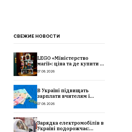
СВЕЖИЕ НОВОСТИ
LEGO «Міністерство
магії»: ціна та де купити в
Україні
07.08.2026
В Україні підвищать
зарплати вчителям і
стипендії студентам з 1
07.08.2026
вересня 2026: умови,
суми, розмір
Зарядка електромобілів в
Україні подорожчає: