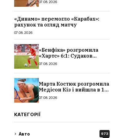
07.08.2026
«Динамо» перемогло «Карабах»:
рахунок та огляд матчу
07.08.2026
«Бенфіка» розгромила
«Хартс» 6:1: Судаков
відзначився асистом,
07.08.2026
огляд матчу і рахунок
Марта Костюк розгромила
Медісон Кіз і вийшла в 1/8
фіналу Торонто: результат
07.08.2026
КАТЕГОРІЇ
Авто
973