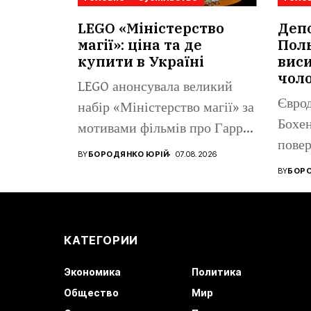
LEGO «Міністерство
Депо
магії»: ціна та де
Поль
купити в Україні
виси
чоло
LEGO анонсувала великий
Єврод
набір «Міністерство магії» за
Бохен
мотивами фільмів про Гаррі
повер
Поттера....
BY
БОРОДЯНКО ЮРІЙ
07.08.2026
BY
БОРО
КАТЕГОРИИ
Экономика
Политика
Общество
Мир