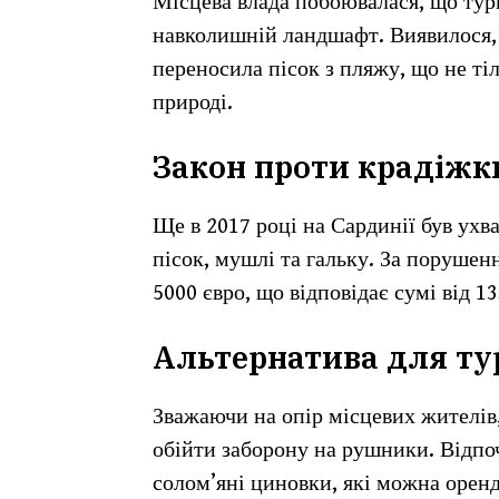
Місцева влада побоювалася, що тур
навколишній ландшафт. Виявилося, 
переносила пісок з пляжу, що не ті
природі.
Закон проти крадіжк
Ще в 2017 році на Сардинії був ухв
пісок, мушлі та гальку. За порушен
5000 євро, що відповідає сумі від 13
Альтернатива для тур
Зважаючи на опір місцевих жителів
обійти заборону на рушники. Відп
солом’яні циновки, які можна орен