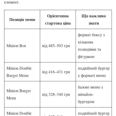
елемент.
Орієнтовна
Що важливо
Позиція меню
стартова ціна
знати
формат боксу з
кількома
Minion Box
від 485–503 грн
позиціями та
фігуркою
Minion Double
подвійний бургер
від 416–431 грн
Burger Menu
у форматі меню
базове меню з
Minion Burger
від 328–340 грн
міньйон-
Menu
бургером
Minion Double
подвійний бургер