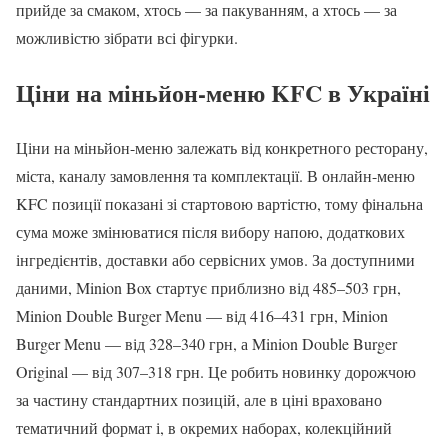
прийде за смаком, хтось — за пакуванням, а хтось — за
можливістю зібрати всі фігурки.
Ціни на міньйон-меню KFC в Україні
Ціни на міньйон-меню залежать від конкретного ресторану,
міста, каналу замовлення та комплектації. В онлайн-меню
KFC позиції показані зі стартовою вартістю, тому фінальна
сума може змінюватися після вибору напою, додаткових
інгредієнтів, доставки або сервісних умов. За доступними
даними, Minion Box стартує приблизно від 485–503 грн,
Minion Double Burger Menu — від 416–431 грн, Minion
Burger Menu — від 328–340 грн, а Minion Double Burger
Original — від 307–318 грн. Це робить новинку дорожчою
за частину стандартних позицій, але в ціні враховано
тематичний формат і, в окремих наборах, колекційний