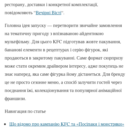
ресторану, доставки і конкретної комплектації,
повідомляють “
Вечірні Вісті
“.
Головна ідея запуску — перетворити звичайне замовлення
на тематичну пригоду з впізнаваною айдентикою
мультфільму. Для цього KFC підготував жовте пакування,
бананові елементи в рецептурах і серію фігурок, які
продаються в закритому пакуванні. Саме формат сюрпризу
може стати окремим драйвером інтересу, адже покупець не
знає наперед, яка саме фігурка йому дістанеться. Для бренду
це не просто сезонне меню, а спосіб залучити гостей через
поєднання їжі, колекціонування та популярної анімаційної
франшизи.
Навигация по статье
Що відомо про кампанію KFC та «Посіпаки і монстряки»