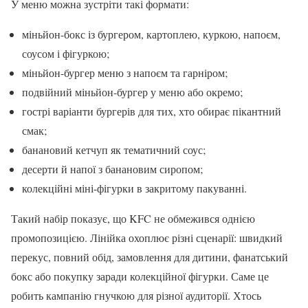
У меню можна зустріти такі формати:
міньйон-бокс із бургером, картоплею, куркою, напоєм,
соусом і фігуркою;
міньйон-бургер меню з напоєм та гарніром;
подвійний міньйон-бургер у меню або окремо;
гострі варіанти бургерів для тих, хто обирає пікантний
смак;
банановий кетчуп як тематичний соус;
десерти й напої з банановим сиропом;
колекційні міні-фігурки в закритому пакуванні.
Такий набір показує, що KFC не обмежився однією
промопозицією. Лінійка охоплює різні сценарії: швидкий
перекус, повний обід, замовлення для дитини, фанатський
бокс або покупку заради колекційної фігурки. Саме це
робить кампанію гнучкою для різної аудиторії. Хтось