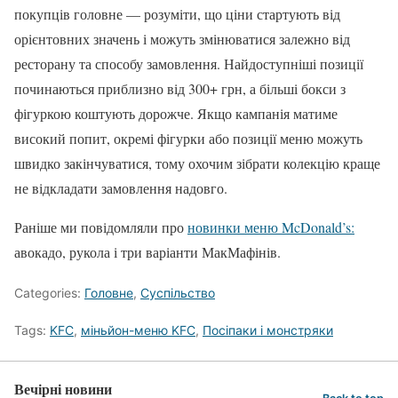
покупців головне — розуміти, що ціни стартують від
орієнтовних значень і можуть змінюватися залежно від
ресторану та способу замовлення. Найдоступніші позиції
починаються приблизно від 300+ грн, а більші бокси з
фігуркою коштують дорожче. Якщо кампанія матиме
високий попит, окремі фігурки або позиції меню можуть
швидко закінчуватися, тому охочим зібрати колекцію краще
не відкладати замовлення надовго.
Раніше ми повідомляли про
новинки меню McDonald’s:
авокадо, рукола і три варіанти МакМафінів.
Categories:
Головне
,
Суспільство
Tags:
KFC
,
міньйон-меню KFC
,
Посіпаки і монстряки
Вечірні новини