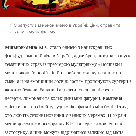
KFC запустив міньйон-меню в Україні: ціни, страви та
фігурки з мультфільму
Міньйон-меню KFC
стало однією з найяскравіших
фастфуд-кампаній літа в Україні, адже бренд поєднав запуск
тематичних страв із прем’єрою мультфільму «Посіпаки і
монстряки». У новій лінійці зробили ставку не лише на
смак, а й на емоційний досвід: гостям пропонують бургери з
жовтою булкою, бананові акценти, спеціальні соуси,
десерти, лимонади та колекційні міні-фігурки. Кампанія
орієнтована на сімейну аудиторію, фанатів міньйонів і тих,
хто любить сезонні новинки у великих мережах. В Україні
меню доступне в ресторанах KFC та через замовлення в
застосунку, а ціни можуть відрізнятися залежно від міста,