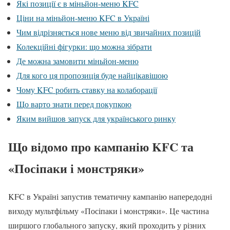
Які позиції є в міньйон-меню KFC
Ціни на міньйон-меню KFC в Україні
Чим відрізняється нове меню від звичайних позицій
Колекційні фігурки: що можна зібрати
Де можна замовити міньйон-меню
Для кого ця пропозиція буде найцікавішою
Чому KFC робить ставку на колаборації
Що варто знати перед покупкою
Яким вийшов запуск для українського ринку
Що відомо про кампанію KFC та
«Посіпаки і монстряки»
KFC в Україні запустив тематичну кампанію напередодні
виходу мультфільму «Посіпаки і монстряки». Це частина
ширшого глобального запуску, який проходить у різних