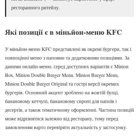
ресторанного ритейлу.
Які позиції є в міньйон-меню KFC
У міньйон-меню KFC представлені як окремі бургери, так і
повноцінні меню з напоями та додатковими позиціями. За
даними онлайн-меню, серед доступних варіантів є Minion
Box, Minion Double Burger Menu, Minion Burger Menu,
Minion Double Burger Original та гострі версії окремих
бургерів. Основний акцент зроблено на жовтій булці,
банановому кетчупі, банановому сиропі для напоїв і
десертів, а також тематичному оформленні. Частина позицій
може відрізнятися залежно від ресторану, тому перед
замовленням варто перевіряти актуальність у застосунку.