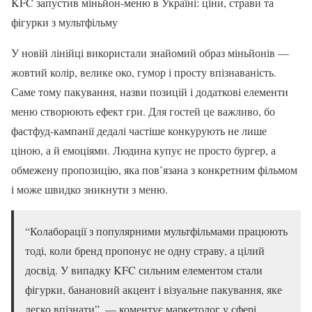
KFC запустив міньйон-меню в Україні: ціни, страви та
фігурки з мультфільму
У новій лінійці використали знайомий образ міньйонів —
жовтий колір, велике око, гумор і просту впізнаваність.
Саме тому пакування, назви позицій і додаткові елементи
меню створюють ефект гри. Для гостей це важливо, бо
фастфуд-кампанії дедалі частіше конкурують не лише
ціною, а й емоціями. Людина купує не просто бургер, а
обмежену пропозицію, яка пов’язана з конкретним фільмом
і може швидко зникнути з меню.
“Колаборації з популярними мультфільмами працюють
тоді, коли бренд пропонує не одну страву, а цілий
досвід. У випадку KFC сильним елементом стали
фігурки, банановий акцент і візуальне пакування, яке
легко впізнати”, — коментує маркетолог у сфері