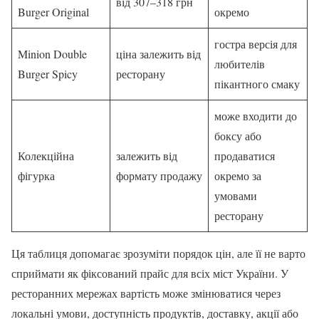
від 307–318 грн
Burger Original
окремо
гостра версія для
Minion Double
ціна залежить від
любителів
Burger Spicy
ресторану
пікантного смаку
може входити до
боксу або
Колекційна
залежить від
продаватися
фігурка
формату продажу
окремо за
умовами
ресторану
Ця таблиця допомагає зрозуміти порядок цін, але її не варто
сприймати як фіксований прайс для всіх міст України. У
ресторанних мережах вартість може змінюватися через
локальні умови, доступність продуктів, доставку, акції або