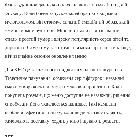
Фастфуд-ринок давно конкурує не лише за смак і ціну, а й
за увагу. Коли бренд запускає колаборацію з відомим
мультфільмом, він отримує сильний емоційний образ, який
уже знайомий аудиторії. Міньйони мають впізнаваний
стиль, простий гумор і широку популярність серед дітей та
дорослих. Саме тому така кампанія може працювати краще,
ніж звичайне сезонне оновлення меню.
Для KFC це також спосіб виділитися на тлі конкурентів.
Тематичне пакування, обмежена серія фігурок і незвичні
смаки створюють відчуття тимчасової пропозиції. Коли
покупець розуміє, що меню доступне не назавжди, рішення
спробувати його ухвалюється швидше. Такі кампанії
особливо ефективні влітку, коли люди частіше гуляють,
замовляють доставку, ходять у кіно і шукають розваги.