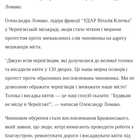
Ломако.
Олександра Ломако, лідера фракції “УДАР Віталія Кличка”
у Чернігівській міськраді, акція стала чітким і мирним
протестом проти зневажливих слів чиновника на адресу
мешканців міста.
“Дякую всім чернігівцям, які долучилися до великої толоки
та висадили квіти у 120 дворах. Це наша мирна позиція і
протест проти образливих висловлювань чиновника. Ми не
дозволимо ображати чернігівців і зневажати наше місто!
Толока і висадка квітів — це наш спосіб сказати: “Будякам
не місце в Чернігові!”, — написав Олександр Ломако.
Чинником обурення стало висловлювання Брижинського,
який заявив, що люди, котрі вимагають проводити роботи з
благоустрою, ремонтувати дороги і висаджувати квіти під