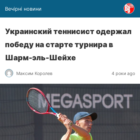
Вечірні новини
Украинский теннисист одержал
победу на старте турнира в
Шарм-эль-Шейхе
Максим Королев
4 роки ago