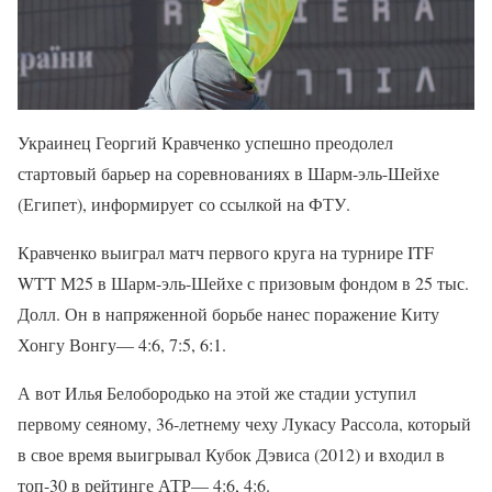
Украинец Георгий Кравченко успешно преодолел
стартовый барьер на соревнованиях в Шарм-эль-Шейхе
(Египет), информирует со ссылкой на ФТУ.
Кравченко выиграл матч первого круга на турнире ITF
WTT М25 в Шарм-эль-Шейхе с призовым фондом в 25 тыс.
Долл. Он в напряженной борьбе нанес поражение Киту
Хонгу Вонгу— 4:6, 7:5, 6:1.
А вот Илья Белобородько на этой же стадии уступил
первому сеяному, 36-летнему чеху Лукасу Рассола, который
в свое время выигрывал Кубок Дэвиса (2012) и входил в
топ-30 в рейтинге АТР— 4:6, 4:6.