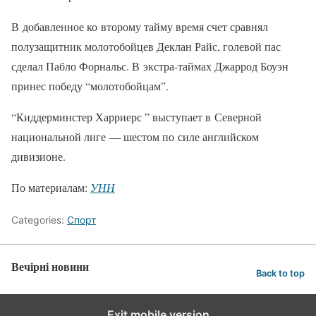
В добавленное ко второму тайму время счет сравнял
полузащитник молотобойцев Деклан Райс, голевой пас
сделал Пабло Форнальс. В экстра-таймах Джаррод Боуэн
принес победу “молотобойцам”.
“Киддерминстер Харриерс ” выступает в Северной
национальной лиге — шестом по силе английском
дивизионе.
По материалам:
УНН
Categories:
Спорт
Вечірні новини
Back to top
Exit mobile version