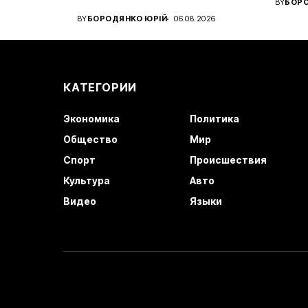
BY
БОРО
Український вінгер вийшов...
клуб..
BY
БОРОДЯНКО ЮРІЙ
06.08.2026
КАТЕГОРИИ
Экономика
Политика
Общество
Мир
Спорт
Происшествия
Культура
Авто
Видео
Языки