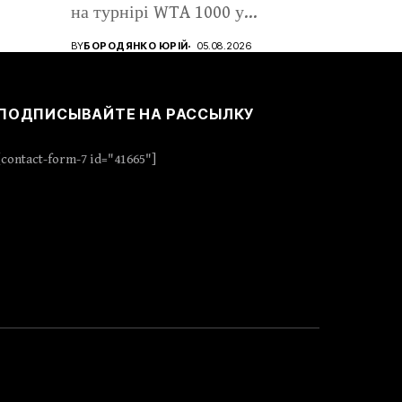
на турнірі WTA 1000 у...
BY
БОРОДЯНКО ЮРІЙ
05.08.2026
ПОДПИСЫВАЙТЕ НА РАССЫЛКУ
[contact-form-7 id="41665"]