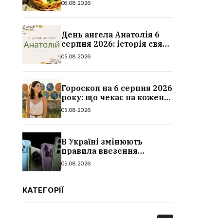
06.08.2026
традиції
День ангела Анатолія 6
серпня 2026: історія свята,
значення імені,
05.08.2026
привітання у віршах і
прозі
Гороскоп на 6 серпня 2026
року: що чекає на кожен
знак зодіаку
05.08.2026
В Україні змінюють
правила ввезення
смартфонів: що буде з
05.08.2026
цінами, як працюватиме
контроль IMEI
КАТЕГОРІЇ