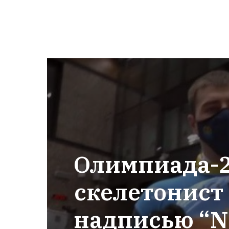
Олимпиада-2
скелетонист 
надписью “No