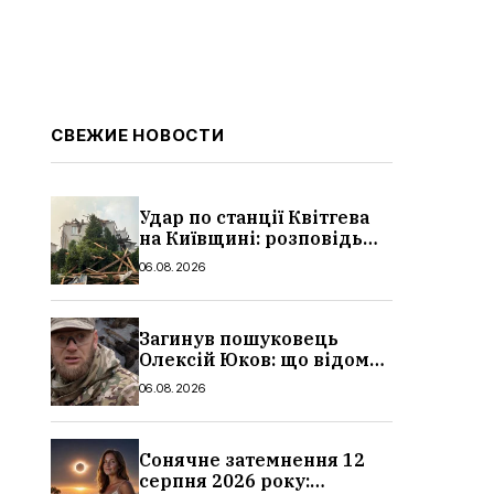
СВЕЖИЕ НОВОСТИ
Удар по станції Квітгева
на Київщині: розповідь
очевидців, як вісім людей
06.08.2026
загинули біля колій, що
сталося
Загинув пошуковець
Олексій Юков: що відомо
про його роботу, хто він
06.08.2026
такий, біографія
Сонячне затемнення 12
серпня 2026 року: