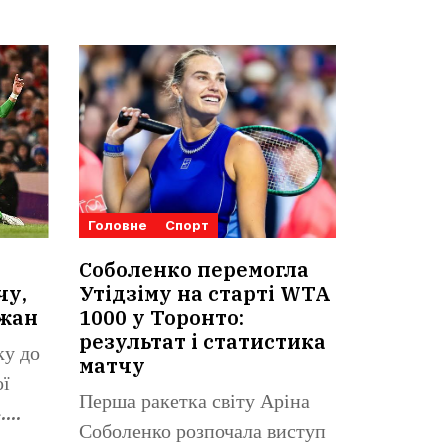
Головне
Спорт
Соболенко перемогла
чу,
Утідзіму на старті WTA
ижан
1000 у Торонто:
результат і статистика
ку до
матчу
ої
Перша ракетка світу Аріна
.
Соболенко розпочала виступ