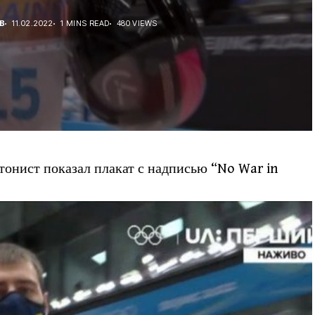
В
11.02.2022
1 MINS READ
480 VIEWS
онист показал плакат с надписью “No War in