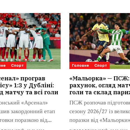
вне
Спорт
Головне
Спорт
енал» програв
«Мальорка» — ПСЖ:
ісу» 1:3 у Дубліні:
рахунок, огляд мат
д матчу та всі голи
голи та склад пар
онський «Арсенал»
ПСЖ розпочав підготов
шив закордонний етап
сезону 2026/27 із велик
товки поразкою від
поразки від «Мальорки»
 Бетіса». Іспанський
Іспанський...