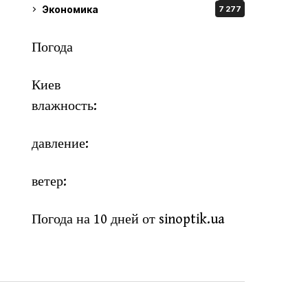
Экономика
7 277
Погода
Киев
влажность:
давление:
ветер:
Погода на 10 дней от
sinoptik.ua