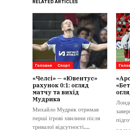
RELATED ARTICLES
Головне
Спорт
Голо
«Челсі» — «Ювентус»
«Арс
рахунок 0:1: огляд
«Бет
матчу та вихід
огля
Мудрика
Лонд
Михайло Мудрик отримав
завер
перші ігрові хвилини після
підго
тривалої відсутності.
«Реал