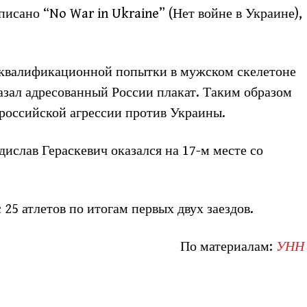
писано “No War in Ukraine” (Нет войне в Украине),
й квалификационной попытки в мужском скелетоне
азал адресованный России плакат. Таким образом
российской агрессии против Украины.
адислав Гераскевич оказался на 17-м месте со
 25 атлетов по итогам первых двух заездов.
По материалам:
УНН