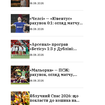
гороскоп, кому із знаків
06.08.2026
зодіаку принесе успіх
«Челсі» — «Ювентус»
рахунок 0:1: огляд матчу
та вихід Мудрика
06.08.2026
«Арсенал» програв
«Бетісу» 1:3 у Дубліні:
огляд матчу та всі голи
06.08.2026
«Мальорка» — ПСЖ:
рахунок, огляд матчу,
голи та склад парижан
06.08.2026
Яблучний Спас 2026: що
покласти до кошика на
освячення, які фрукти,