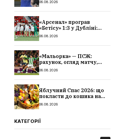
06.08.2026
«Арсенал» програв
«Бетісу» 1:3 у Дубліні:
огляд матчу та всі голи
06.08.2026
«Мальорка» — ПСЖ:
рахунок, огляд матчу,
голи та склад парижан
06.08.2026
Яблучний Спас 2026: що
покласти до кошика на
освячення, які фрукти,
06.08.2026
традиції
КАТЕГОРІЇ