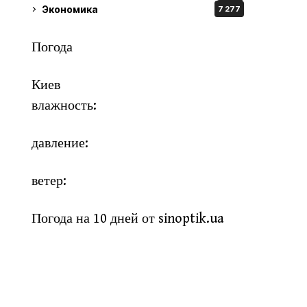
Экономика
7 277
Погода
Киев
влажность:
давление:
ветер:
Погода на 10 дней от
sinoptik.ua