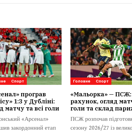
вне
Спорт
Головне
Спорт
енал» програв
«Мальорка» — ПСЖ:
ісу» 1:3 у Дубліні:
рахунок, огляд мат
д матчу та всі голи
голи та склад пар
онський «Арсенал»
ПСЖ розпочав підготов
шив закордонний етап
сезону 2026/27 із велик