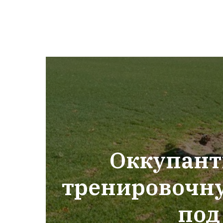
Оккупант
тренировочну
под