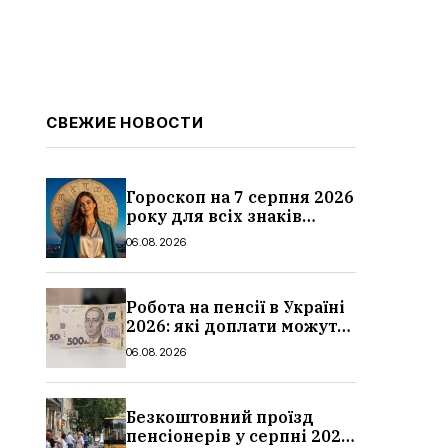
СВЕЖИЕ НОВОСТИ
Гороскоп на 7 серпня 2026
року для всіх знаків
зодіаку: кому пощастить у
06.08.2026
п’ятницю
Робота на пенсії в Україні
2026: які доплати можуть
скасувати, про що
06.08.2026
потрібно повідомити ПФУ
Безкоштовний проїзд
пенсіонерів у серпні 2026