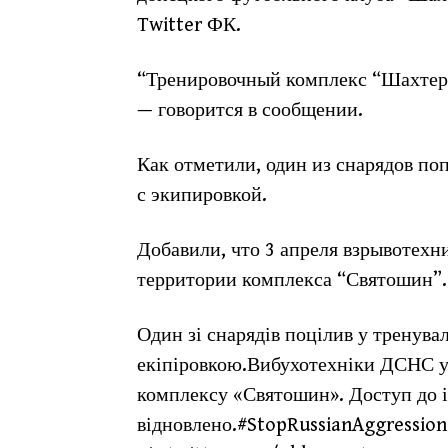
Twitter ФК.
“Тренировочный комплекс “Шахтера”
— говорится в сообщении.
Как отметили, один из снарядов по
с экипировкой.
Добавили, что 3 апреля взрывотех
территории комплекса “Святошин”.
Один зі снарядів поцілив у тренува
екіпіровкою.Вибухотехніки ДСНС уч
комплексу «Святошин». Доступ до 
відновлено.#StopRussianAggressio