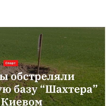
Спорт
ы обстреляли
ю базу “Шахтера”
 Киевом