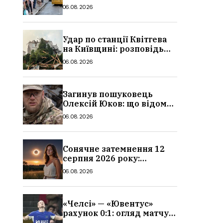
в Україні: де діє пільга,
06.08.2026
хто може скористатися
Удар по станції Квітгева
на Київщині: розповідь
очевидців, як вісім людей
06.08.2026
загинули біля колій, що
сталося
Загинув пошуковець
Олексій Юков: що відомо
про його роботу, хто він
06.08.2026
такий, біографія
Сонячне затемнення 12
серпня 2026 року:
гороскоп, кому із знаків
06.08.2026
зодіаку принесе успіх
«Челсі» — «Ювентус»
рахунок 0:1: огляд матчу
та вихід Мудрика