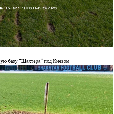
В
19.04.2022
1 MINS READ
318 VIEWS
ную базу “Шахтера” под Киевом