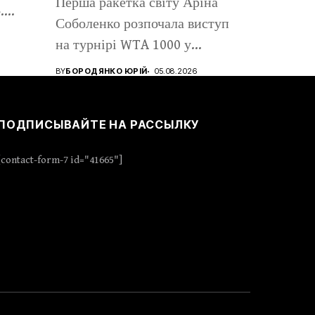
Перша ракетка світу Аріна
.
Соболенко розпочала виступ
на турнірі WTA 1000 у...
BY
БОРОДЯНКО ЮРІЙ
05.08.2026
ПОДПИСЫВАЙТЕ НА РАССЫЛКУ
[contact-form-7 id="41665"]