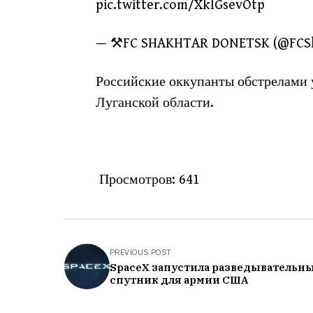
pic.twitter.com/XklGsevOtp
— ⚒FC SHAKHTAR DONETSK (@FCShak
Российские оккупанты обстрелами
Луганской области.
Просмотров:
641
PREVIOUS POST
SpaceX запустила разведывательн
спутник для армии США