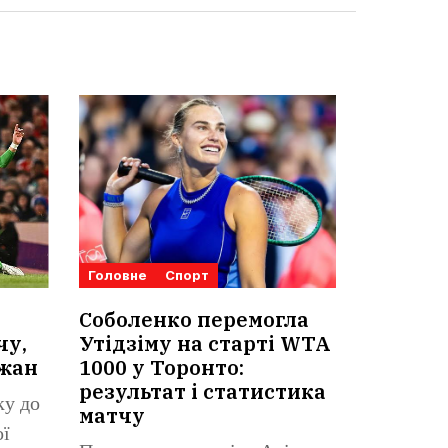
Головне
Спорт
Соболенко перемогла
чу,
Утідзіму на старті WTA
ижан
1000 у Торонто:
результат і статистика
ку до
матчу
ої