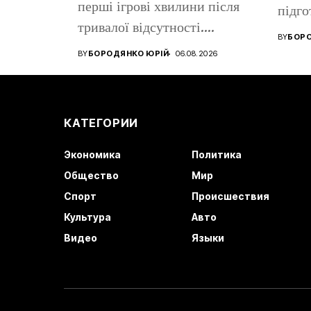
перші ігрові хвилини після
підго
тривалої відсутності.
«Реал
BY
БОРО
Український вінгер вийшов...
клуб..
BY
БОРОДЯНКО ЮРІЙ
06.08.2026
КАТЕГОРИИ
Экономика
Политика
Общество
Мир
Спорт
Происшествия
Культура
Авто
Видео
Языки