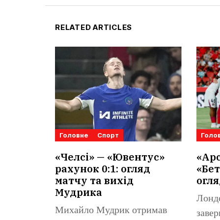
RELATED ARTICLES
Головне
Спорт
Голо
«Челсі» — «Ювентус»
«Арс
рахунок 0:1: огляд
«Бет
матчу та вихід
огля
Мудрика
Лонд
Михайло Мудрик отримав
завер