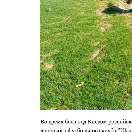
Во время боев под Киевом российс
донецкого футбольного клуба “Шахт