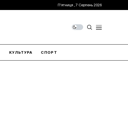
П’ятниця , 7 Серпень 2026
О
КУЛЬТУРА
СПОРТ