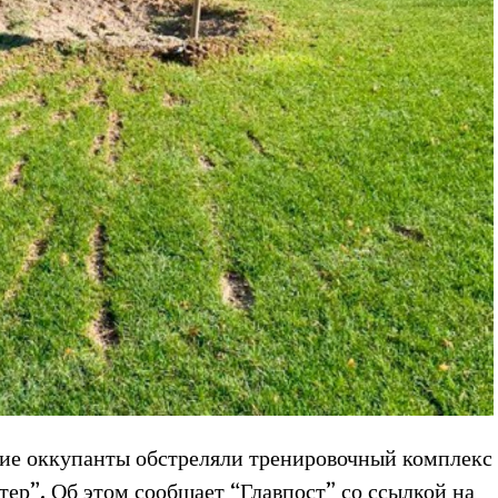
кие оккупанты обстреляли тренировочный комплекс
ер”. Об этом сообщает “Главпост” со ссылкой на