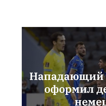
Нападающий 
оформил д
неме