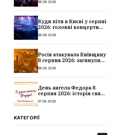
08.08.2026
Куди піти в Києві у серпні
2026: головні концерти
місяця, дати, артисти та
08.08.2026
ціни
Росія атакувала Київщину
8 серпня 2026: загинули
троє людей, серед них
08.08.2026
дитина, наслідки
День ангела Федора 8
серпня 2026: історія свята,
значення імені,
07.08.2026
привітання у віршах і
прозі
КАТЕГОРІЇ