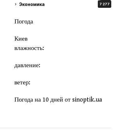
Экономика
7 277
Погода
Киев
влажность:
давление:
ветер:
Погода на 10 дней от
sinoptik.ua