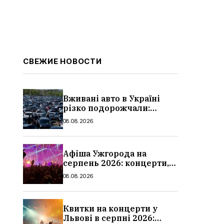
СВЕЖИЕ НОВОСТИ
Вживані авто в Україні
різко подорожчали:
причини, які машини
08.08.2026
додали найбільше в ціні
Афіша Ужгорода на
серпень 2026: концерти,
дати та ціни
08.08.2026
Квитки на концерти у
Львові в серпні 2026: