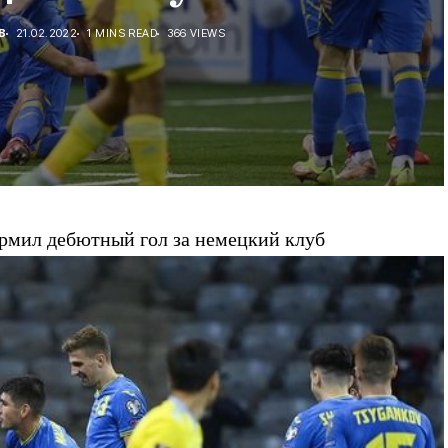
В
21.02.2022
1 MINS READ
366 VIEWS
мил дебютный гол за немецкий клуб