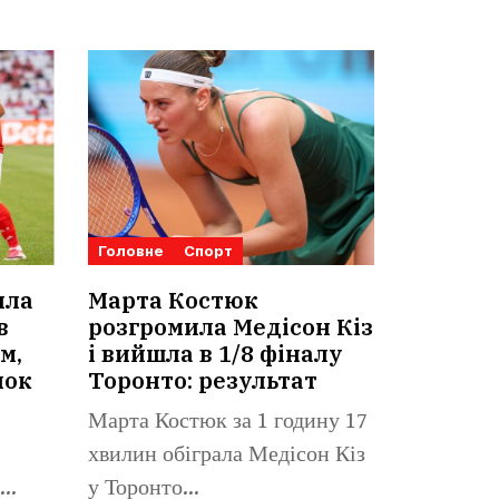
Головне
Спорт
ила
Марта Костюк
в
розгромила Медісон Кіз
м,
і вийшла в 1/8 фіналу
нок
Торонто: результат
Марта Костюк за 1 годину 17
хвилин обіграла Медісон Кіз
у Торонто...