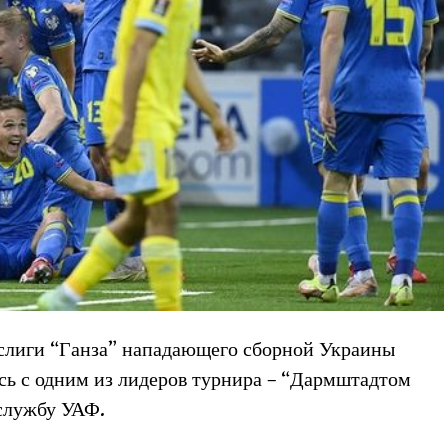
еслиги “Ганза” нападающего сборной Украины
сь с одним из лидеров турнира – “Дармштадтом
-службу УАФ.