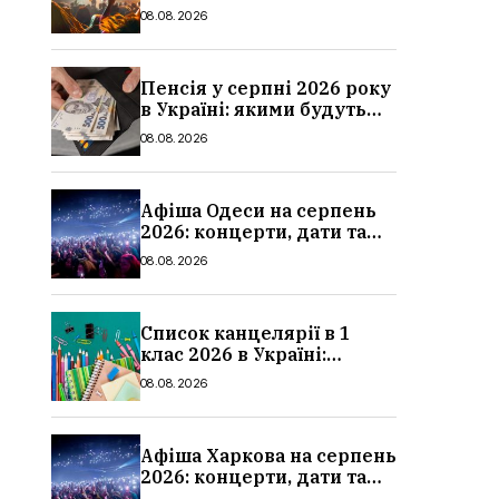
дати, ціни та локації
08.08.2026
Пенсія у серпні 2026 року
в Україні: якими будуть
мінімальні та
08.08.2026
максимальні виплати,
суми
Афіша Одеси на серпень
2026: концерти, дати та
ціни квитків
08.08.2026
Список канцелярії в 1
клас 2026 в Україні:
повний чек-лист для
08.08.2026
школи
Афіша Харкова на серпень
2026: концерти, дати та
ціни квитків