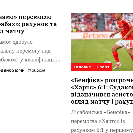
намо» перемогло
абах»: рахунок та
д матчу
амо» здобуло
альну перемогу над
бахом» у кваліфікації
Головне
Спорт
конференцій. Матвій
ДЯНКО ЮРІЙ
07.08.2026
аренко...
«Бенфіка» розгром
«Хартс» 6:1: Судако
відзначився асисто
огляд матчу і раху
Лісабонська «Бенфіка»
перемогла «Хартс» із
рахунком 6:1 у першому