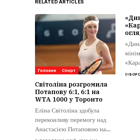
RELATED ARTICLES
«Ди
«Кар
огля
«Дин
мінім
«Кара
Головне
Спорт
Ліги 
BY
БОРО
Поном
Світоліна розгромила
Потапову 6:1, 6:1 на
WTA 1000 у Торонто
Еліна Світоліна здобула
переконливу перемогу над
Анастасією Потаповою на
турнірі WTA 1000...