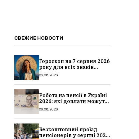
СВЕЖИЕ НОВОСТИ
Гороскоп на 7 серпня 2026
року для всіх знаків
зодіаку: кому пощастить у
06.08.2026
п’ятницю
Робота на пенсії в Україні
2026: які доплати можуть
скасувати, про що
06.08.2026
потрібно повідомити ПФУ
Безкоштовний проїзд
пенсіонерів у серпні 2026