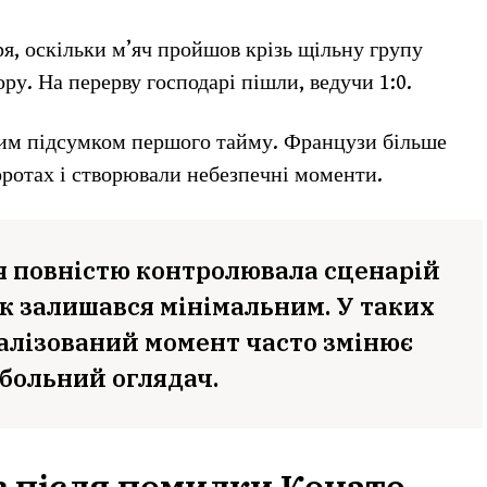
я, оскільки м’яч пройшов крізь щільну групу
зору. На перерву господарі пішли, ведучи 1:0.
ним підсумком першого тайму. Французи більше
оротах і створювали небезпечні моменти.
я повністю контролювала сценарій
к залишався мінімальним. У таких
алізований момент часто змінює
тбольний оглядач.