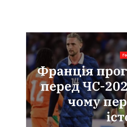
Г
Франція прог
перед ЧС-202
чому пер
іс