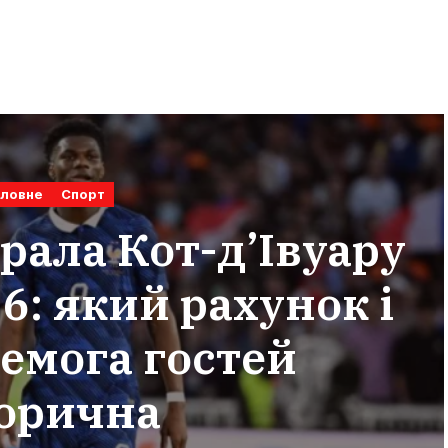
оловне
Спорт
рала Кот-д’Івуару
6: який рахунок і
емога гостей
торична