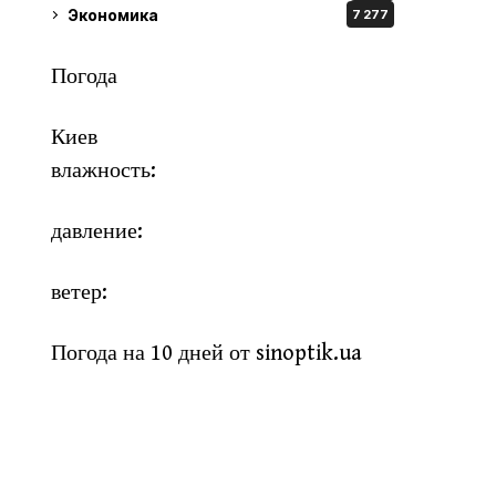
Экономика
7 277
Погода
Киев
влажность:
давление:
ветер:
Погода на 10 дней от
sinoptik.ua