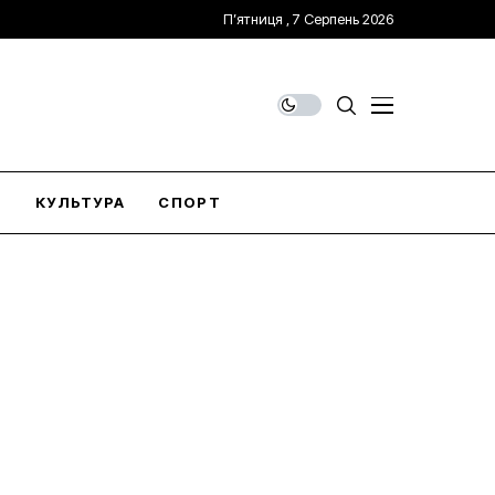
П’ятниця , 7 Серпень 2026
О
КУЛЬТУРА
СПОРТ