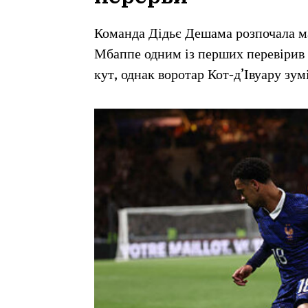
Команда Дідьє Дешама розпочала ма
Мбаппе одним із перших перевірив 
кут, однак воротар Кот-д’Івуару зум