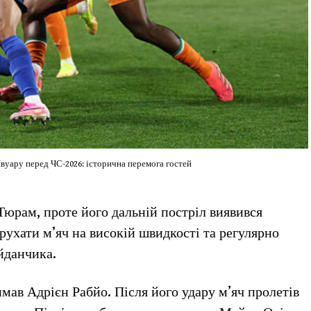
Івуару перед ЧС-2026: історична перемога гостей
юрам, проте його дальній постріл виявився
ухати м’яч на високій швидкості та регулярно
йданчика.
мав Адрієн Рабйо. Після його удару м’яч пролетів