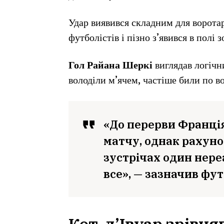
Удар виявився складним для воротар
футболістів і пізно з’явився в полі 
Гол Райана Шеркі
виглядав логіч
володіли м’ячем, частіше били по в
«До перерви Франці
матчу, однак рахуно
зустрічах один нере
все», — зазначив фу