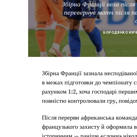
Збірна Франції вела післ
перевернув матч після пе
БОРОДЯНКО ЮРІ
Збірна Франції зазнала несподівано
в межах підготовки до чемпіонату с
рахунком 1:2, хоча господарі перш
повністю контролювали гру, повідо
Після перерви африканська команда
французького захисту й оформила во
історичним — раніше «слони» ніко