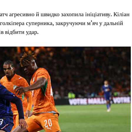
тч агресивно й швидко захопила ініціативу. Кіліан
голкіпера суперника, закручуючи м’яч у дальній
ів відбити удар.