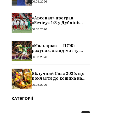
06.08.2026
«Арсенал» програв
«Бетісу» 1:3 у Дубліні:
огляд матчу та всі голи
06.08.2026
«Мальорка» — ПСЖ:
рахунок, огляд матчу,
голи та склад парижан
06.08.2026
Яблучний Спас 2026: що
покласти до кошика на
освячення, які фрукти,
06.08.2026
традиції
КАТЕГОРІЇ