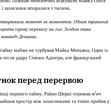
иною. Пізніше небезпечно атакували Майкл Олісе
 і захисники впоралися з тиском.
 створювала момент за моментом. Однак тривалий
орити ігрову перевагу на гол. Згодом така
 команді Дешама.
 тайму майже не турбував Майка Меньяна. Один із
к після удару Сімона Адінгри, але французький
унок перед перервою
кінці першого тайму. Райан Шеркі отримав м’яч
знайшов простір між захисниками та точно пробив у