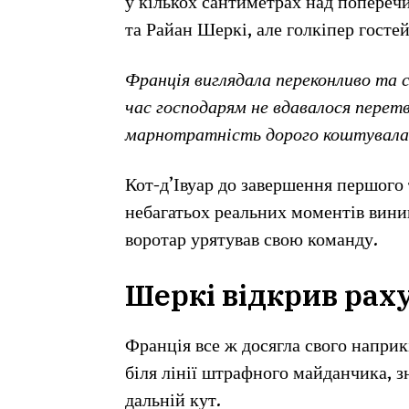
у кількох сантиметрах над попереч
та Райан Шеркі, але голкіпер гостей
Франція виглядала переконливо та
час господарям не вдавалося перетв
марнотратність дорого коштувала
Кот-д’Івуар до завершення першого
небагатьох реальних моментів вини
воротар урятував свою команду.
Шеркі відкрив рах
Франція все ж досягла свого напри
біля лінії штрафного майданчика, 
дальній кут.