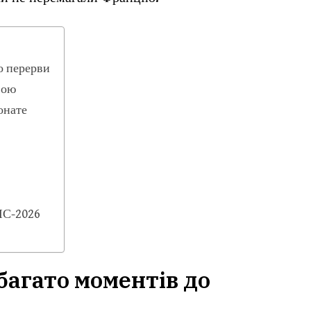
о перерви
вою
онате
ЧС-2026
багато моментів до