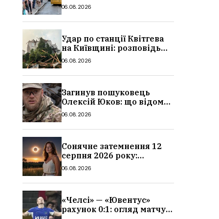
в Україні: де діє пільга,
06.08.2026
хто може скористатися
Удар по станції Квітгева
на Київщині: розповідь
очевидців, як вісім людей
06.08.2026
загинули біля колій, що
сталося
Загинув пошуковець
Олексій Юков: що відомо
про його роботу, хто він
06.08.2026
такий, біографія
Сонячне затемнення 12
серпня 2026 року:
гороскоп, кому із знаків
06.08.2026
зодіаку принесе успіх
«Челсі» — «Ювентус»
рахунок 0:1: огляд матчу
та вихід Мудрика