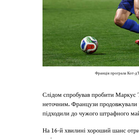
Франція програла Кот-д’
Слідом спробував пробити Маркус Т
неточним. Французи продовжували р
підходили до чужого штрафного ма
На 16-й хвилині хороший шанс отри