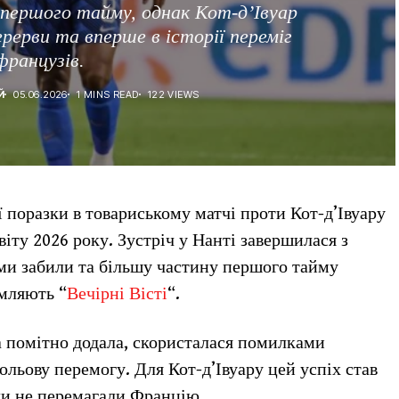
я першого тайму, однак Кот-д’Івуар
рерви та вперше в історії переміг
французів.
Й
05.06.2026
1 MINS READ
122 VIEWS
ї поразки в товариському матчі проти Кот-д’Івуару
віту 2026 року. Зустріч у Нанті завершилася з
ими забили та більшу частину першого тайму
мляють “
Вечірні Вісті
“.
 помітно додала, скористалася помилками
льову перемогу. Для Кот-д’Івуару цей успіх став
ли не перемагали Францію.