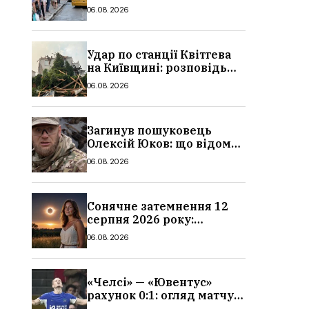
в Україні: де діє пільга,
06.08.2026
хто може скористатися
Удар по станції Квітгева
на Київщині: розповідь
очевидців, як вісім людей
06.08.2026
загинули біля колій, що
сталося
Загинув пошуковець
Олексій Юков: що відомо
про його роботу, хто він
06.08.2026
такий, біографія
Сонячне затемнення 12
серпня 2026 року:
гороскоп, кому із знаків
06.08.2026
зодіаку принесе успіх
«Челсі» — «Ювентус»
рахунок 0:1: огляд матчу
та вихід Мудрика