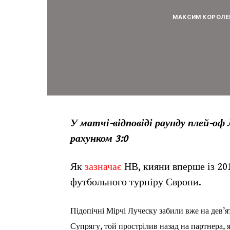
МАКСИМ КОРОЛЕ
У матчі-відповіді раунду плей-оф 
рахунком 3:0
Як
зазначає
НВ, кияни вперше із 20
футбольного турніру Європи.
Підопічні Мірчі Луческу забили вже на дев’я
Супрягу, той прострілив назад на партнера, я