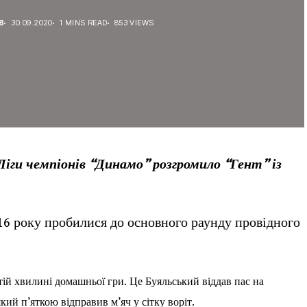
В
30.09.2020
1 MINS READ
853 VIEWS
Ліги чемпіонів “Динамо” розгромило “Гент” із
16 року пробилися до основного раунду провідного
тій хвилині домашньої гри. Це Буяльський віддав пас на
кий п’яткою відправив м’яч у сітку воріт.