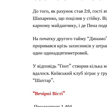
До того, як рахунок став 2:0, гості 
Шапаренко, що поцілив у стійку. Ві
карному майданчику, і де Пена подв
На початку другого тайму “Динамо”
проривався крізь захисників у штра
один одинадцятиметровий.
У відповідь “Гент” створив кілька 
вдалося. Київський клуб зіграє у гр
“Шахтар”.
“Вечірні Вісті”
Просмотров:
1 404