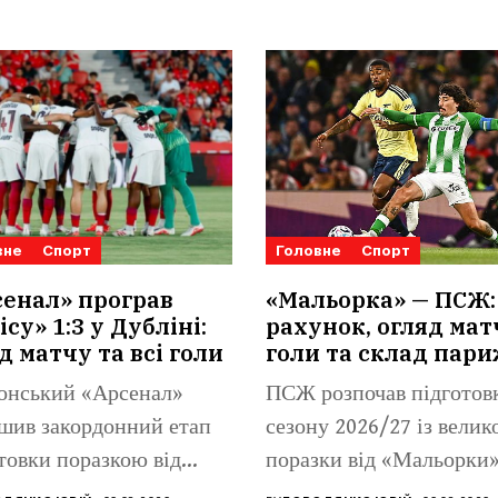
вне
Спорт
Головне
Спорт
енал» програв
«Мальорка» — ПСЖ:
ісу» 1:3 у Дубліні:
рахунок, огляд мат
д матчу та всі голи
голи та склад пар
онський «Арсенал»
ПСЖ розпочав підготов
шив закордонний етап
сезону 2026/27 із велик
товки поразкою від
поразки від «Мальорки»
 Бетіса». Іспанський
Іспанський...