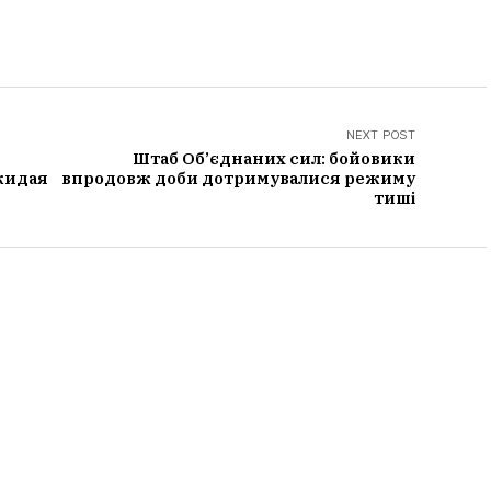
NEXT POST
Штаб Об’єднаних сил: бойовики
жидая
впродовж доби дотримувалися режиму
тиші