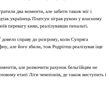
втратили два моменти, але забити також міг і
дтак українець Платсун зіграв рукою у власному
оїв перевагу киян, реалізувавши пенальті.
 довело справу до розгрому, коли Супряга
фну, але його збили, тож Родрігеш реалізував іще
моментів, але розмочити рахунок бельгійцям не
уповому етапі Ліги чемпіонів, де також виступить і