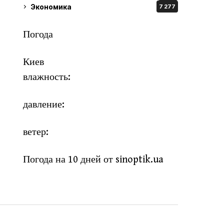
Экономика
7 277
Погода
Киев
влажность:
давление:
ветер:
Погода на 10 дней от
sinoptik.ua