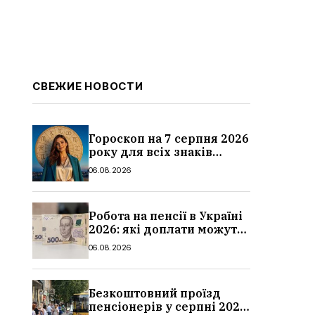
СВЕЖИЕ НОВОСТИ
Гороскоп на 7 серпня 2026
року для всіх знаків
зодіаку: кому пощастить у
06.08.2026
п’ятницю
Робота на пенсії в Україні
2026: які доплати можуть
скасувати, про що
06.08.2026
потрібно повідомити ПФУ
Безкоштовний проїзд
пенсіонерів у серпні 2026