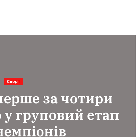
Спорт
перше за чотири
 у груповий етап
чемпіонів