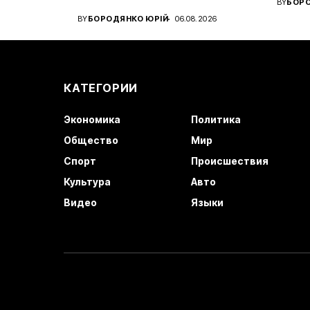
BY
БОРО
Український вінгер вийшов...
клуб..
BY
БОРОДЯНКО ЮРІЙ
06.08.2026
КАТЕГОРИИ
Экономика
Политика
Общество
Мир
Спорт
Происшествия
Культура
Авто
Видео
Языки