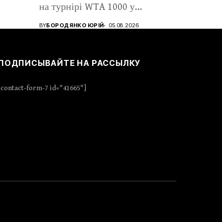
на турнірі WTA 1000 у...
BY
БОРОДЯНКО ЮРІЙ
05.08.2026
ПОДПИСЫВАЙТЕ НА РАССЫЛКУ
[contact-form-7 id="41665"]