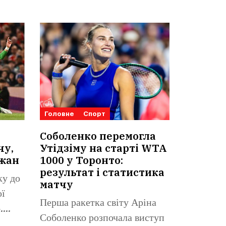
Головне
Спорт
Соболенко перемогла
чу,
Утідзіму на старті WTA
ижан
1000 у Торонто:
результат і статистика
ку до
матчу
ої
Перша ракетка світу Аріна
.
Соболенко розпочала виступ