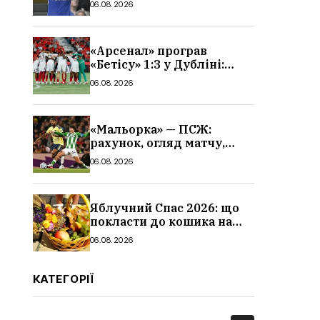
06.08.2026
«Арсенал» програв
«Бетісу» 1:3 у Дубліні:
огляд матчу та всі голи
06.08.2026
«Мальорка» — ПСЖ:
рахунок, огляд матчу,
голи та склад парижан
06.08.2026
Яблучний Спас 2026: що
покласти до кошика на
освячення, які фрукти,
06.08.2026
традиції
КАТЕГОРІЇ