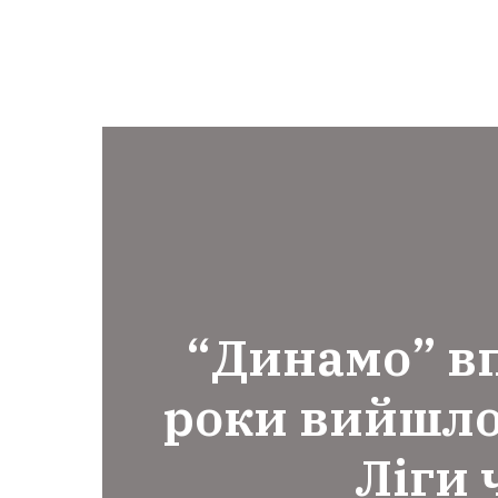
“Динамо” в
роки вийшло
Ліги 