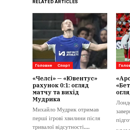
RELATED ARTICLES
Головне
Спорт
Голо
«Челсі» — «Ювентус»
«Арс
рахунок 0:1: огляд
«Бет
матчу та вихід
огля
Мудрика
Лонд
Михайло Мудрик отримав
завер
перші ігрові хвилини після
підго
тривалої відсутності.
«Реал