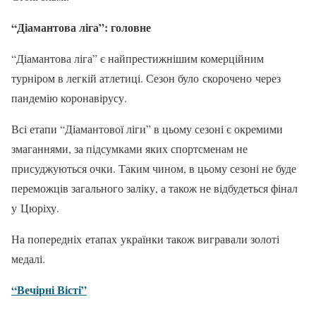
“Діамантова ліга”: головне
“Діамантова ліга” є найпрестижнішим комерційним
турніром в легкій атлетиці. Сезон було скорочено через
пандемію коронавірусу.
Всі етапи “Діамантової ліги” в цьому сезоні є окремими
змаганнями, за підсумками яких спортсменам не
присуджуються очки. Таким чином, в цьому сезоні не буде
переможців загального заліку, а також не відбудеться фінал
у Цюріху.
На попередніх етапах українки також вигравали золоті
медалі.
“Вечірні Вісті”