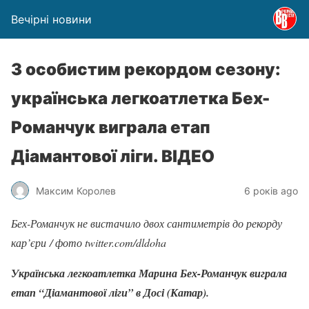
Вечірні новини
З особистим рекордом сезону:
українська легкоатлетка Бех-
Романчук виграла етап
Діамантової ліги. ВІДЕО
Максим Королев
6 років ago
Бех-Романчук не вистачило двох сантиметрів до рекорду
кар’єри / фото twitter.com/dldoha
Українська легкоатлетка Марина Бех-Романчук виграла
етап “Діамантової ліги” в Досі (Катар).