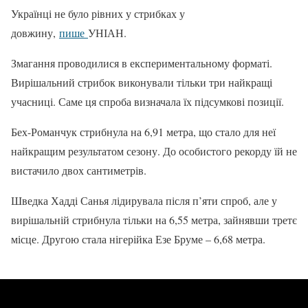
Українці не було рівних у стрибках у
довжину,
пише
УНІАН.
Змагання проводилися в експериментальному форматі.
Вирішальний стрибок виконували тільки три найкращі
учасниці. Саме ця спроба визначала їх підсумкові позиції.
Бех-Романчук стрибнула на 6,91 метра, що стало для неї
найкращим результатом сезону. До особистого рекорду їй не
вистачило двох сантиметрів.
Шведка Хадді Санья лідирувала після п’яти спроб, але у
вирішальній стрибнула тільки на 6,55 метра, зайнявши третє
місце. Другою стала нігерійка Езе Бруме – 6,68 метра.