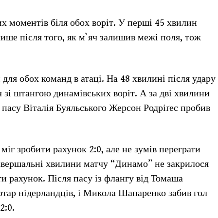
 моментів біля обох воріт. У перші 45 хвилин
 лише після того, як м`яч залишив межі поля, тож
ля обох команд в атаці. На 48 хвилині після удару
ч зі штангою динамівських воріт. А за дві хвилини
я пасу Віталія Буяльського Жерсон Родріґес пробив
міг зробити рахунок 2:0, але не зумів переграти
завершальні хвилини матчу “Динамо” не закрилося
ти рахунок. Після пасу із флангу від Томаша
отар нідерландців, і Микола Шапаренко забив гол
2:0.