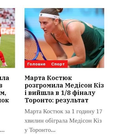
Головне
Спорт
ила
Марта Костюк
в
розгромила Медісон Кіз
м,
і вийшла в 1/8 фіналу
нок
Торонто: результат
Марта Костюк за 1 годину 17
хвилин обіграла Медісон Кіз
у Торонто...