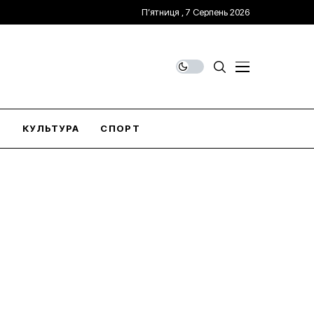
П’ятниця , 7 Серпень 2026
О
КУЛЬТУРА
СПОРТ