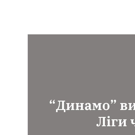
“Динамо” в
Ліги 