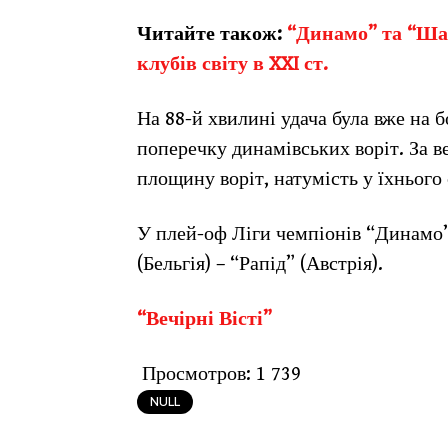
Читайте також:
“Динамо” та “Ша
клубів світу в XXI ст.
На 88-й хвилині удача була вже на б
поперечку динамівських воріт. За в
площину воріт, натумість у їхнього
У плей-оф Ліги чемпіонів “Динамо”
(Бельгія) – “Рапід” (Австрія).
“Вечірні Вісті”
Просмотров:
1 739
NULL