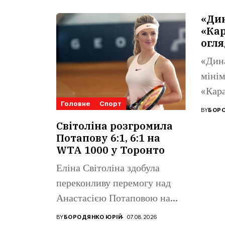
«Ди
«Кар
огля
«Дин
мінім
«Кара
Головне
Спорт
Ліги 
BY
БОРО
Поном
Світоліна розгромила
Потапову 6:1, 6:1 на
WTA 1000 у Торонто
Еліна Світоліна здобула
переконливу перемогу над
Анастасією Потаповою на
турнірі WTA 1000...
BY
БОРОДЯНКО ЮРІЙ
07.08.2026