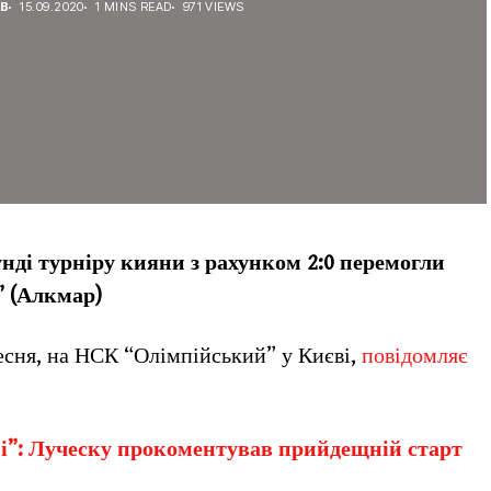
ЕВ
15.09.2020
1 MINS READ
971 VIEWS
нді турніру кияни з рахунком 2:0 перемогли
” (Алкмар)
есня, на НСК “Олімпійський” у Києві,
повідомляє
і”: Луческу прокоментував прийдещній старт