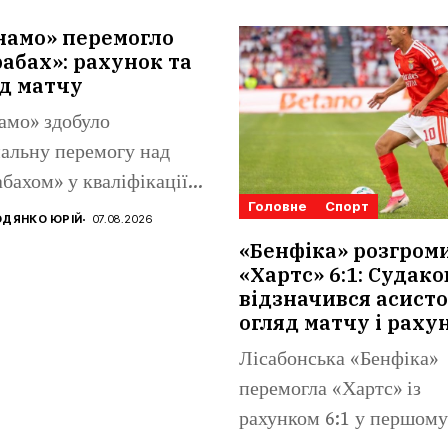
намо» перемогло
абах»: рахунок та
д матчу
амо» здобуло
альну перемогу над
бахом» у кваліфікації
Головне
Спорт
конференцій. Матвій
ДЯНКО ЮРІЙ
07.08.2026
аренко...
«Бенфіка» розгром
«Хартс» 6:1: Судако
відзначився асисто
огляд матчу і раху
Лісабонська «Бенфіка»
перемогла «Хартс» із
рахунком 6:1 у першому