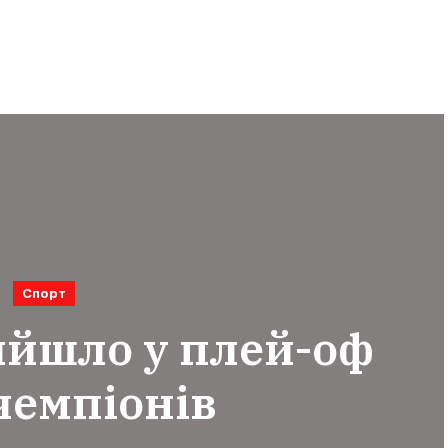
Спорт
ийшло у плей-оф
чемпіонів