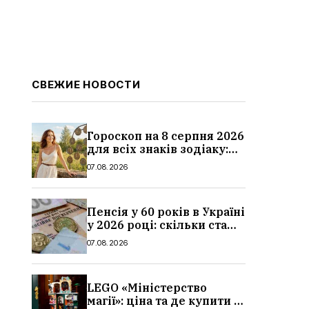
СВЕЖИЕ НОВОСТИ
Гороскоп на 8 серпня 2026
для всіх знаків зодіаку:
кохання, гроші та справи
07.08.2026
Пенсія у 60 років в Україні
у 2026 році: скільки стажу
потрібно, умови, кому
07.08.2026
можуть відмовити
LEGO «Міністерство
магії»: ціна та де купити в