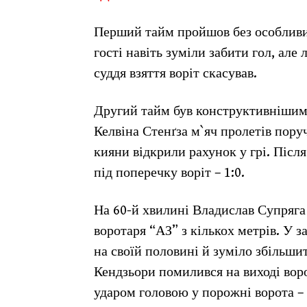
Перший тайм пройшов без особливих
гості навіть зуміли забити гол, але
суддя взяття воріт скасував.
Другий тайм був конструктивнішим д
Келвіна Стенґза м`яч пролетів пору
кияни відкрили рахунок у грі. Післ
під поперечку воріт – 1:0.
На 60-й хвилині Владислав Супряга 
воротаря “АЗ” з кількох метрів. У 
на своїй половині й зуміло збільши
Кендзьори помилився на виході вор
ударом головою у порожні ворота – 