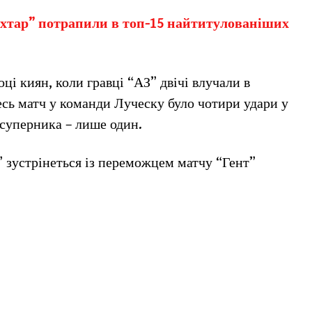
хтар” потрапили в топ-15 найтитулованіших
оці киян, коли гравці “АЗ” двічі влучали в
есь матч у команди Луческу було чотири удари у
 суперника – лише один.
 зустрінеться із переможцем матчу “Гент”