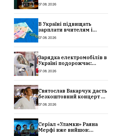
Україні
07.08.2026
В Україні підвищать
зарплати вчителям і
стипендії студентам з 1
07.08.2026
вересня 2026: умови,
суми, розмір
Зарядка електромобілів в
Україні подорожчає:
причина і нові ціни з
07.08.2026
серпня 2026
Святослав Вакарчук дасть
безкоштовний концерт у
Львові: дата і місце
07.08.2026
Серіал «Уламки» Раяна
Мерфі вже вийшов:
сюжет, актори та всі