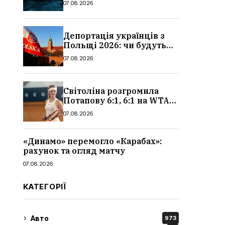
07.08.2026
деталі, де дивитися
Депортація українців з
Польщі 2026: чи будуть
висилати українських
07.08.2026
чоловіків
Світоліна розгромила
Потапову 6:1, 6:1 на WTA
1000 у Торонто
07.08.2026
«Динамо» перемогло «Карабах»:
рахунок та огляд матчу
07.08.2026
КАТЕГОРІЇ
Авто
973