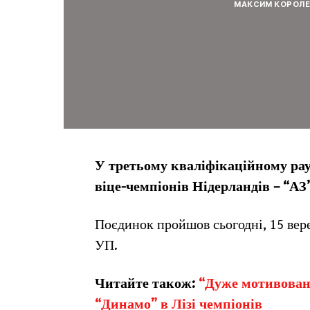
МАКСИМ КОРОЛ
У третьому кваліфікаційному рау
віце-чемпіонів Нідерландів – “АЗ
Поєдинок пройшов сьогодні, 15 вер
УП.
Читайте також:
“Дуже мотивован
“Динамо” в Лізі чемпіонів