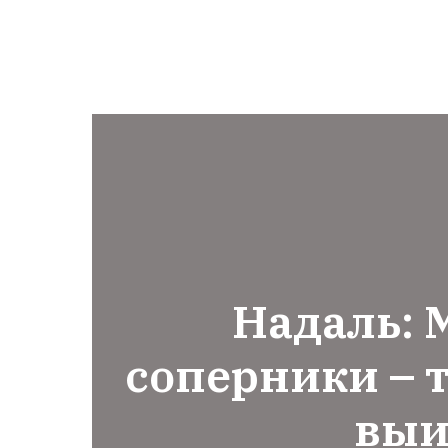
Надаль:
соперники – т
выи