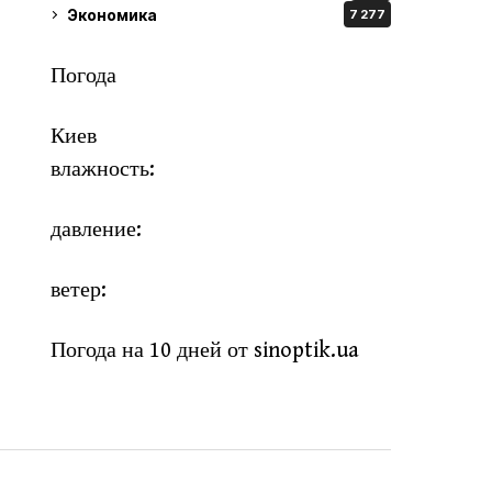
Экономика
7 277
Погода
Киев
влажность:
давление:
ветер:
Погода на 10 дней от
sinoptik.ua