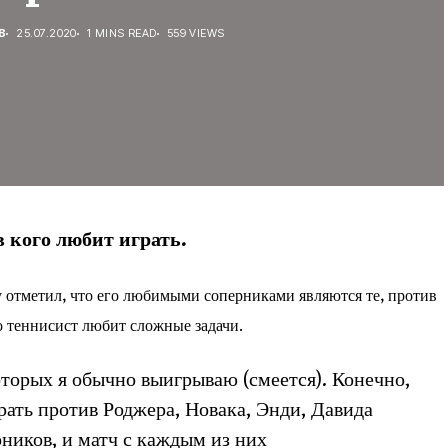
В
25.07.2020
1 MINS READ
559 VIEWS
 кого любит играть.
у отметил, что его любимыми соперниками являются те, против
о теннисист любит сложные задачи.
торых я обычно выигрываю (смеется). Конечно,
рать против Роджера, Новака, Энди, Давида
ников, и матч с каждым из них