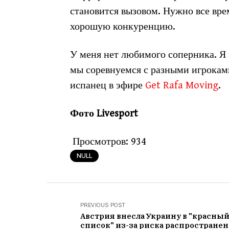
становится вызовом. Нужно все вре
хорошую конкуренцию.
У меня нет любимого соперника. Я 
мы соревнуемся с разными игроками
испанец в эфире
Get Rafa Moving
.
Фото Livesport
Просмотров:
934
NULL
PREVIOUS POST
Австрия внесла Украину в "красны
список" из-за риска распростране