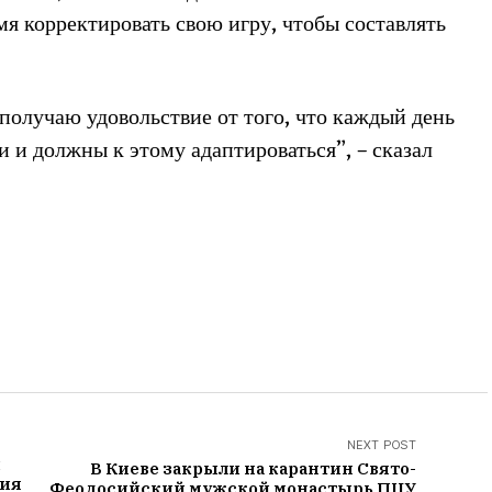
мя корректировать свою игру, чтобы составлять
получаю удовольствие от того, что каждый день
 и должны к этому адаптироваться”, – сказал
NEXT POST
й
В Киеве закрыли на карантин Свято-
ния
Феодосийский мужской монастырь ПЦУ