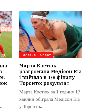
Головне
Спорт
ила
Марта Костюк
в
розгромила Медісон Кіз
м,
і вийшла в 1/8 фіналу
нок
Торонто: результат
Марта Костюк за 1 годину 17
хвилин обіграла Медісон Кіз
у Торонто...