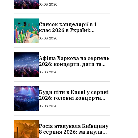
ціни квитків
08.08.2026
Список канцелярії в 1
клас 2026 в Україні:
повний чек-лист для
08.08.2026
школи
Афіша Харкова на серпень
2026: концерти, дати та
ціни квитків
08.08.2026
Куди піти в Києві у серпні
2026: головні концерти
місяця, дати, артисти та
08.08.2026
ціни
Росія атакувала Київщину
8 серпня 2026: загинули
троє людей, серед них