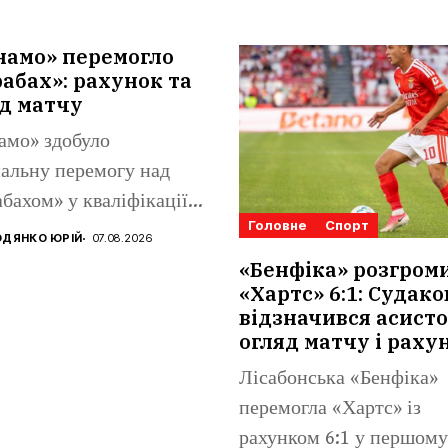
намо» перемогло
абах»: рахунок та
д матчу
амо» здобуло
альну перемогу над
бахом» у кваліфікації
Головне
Спорт
конференцій. Матвій
ДЯНКО ЮРІЙ
07.08.2026
аренко...
«Бенфіка» розгром
«Хартс» 6:1: Судако
відзначився асисто
огляд матчу і раху
Лісабонська «Бенфіка»
перемогла «Хартс» із
рахунком 6:1 у першому