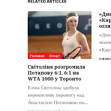
RELATED ARTICLES
«Ди
«Кар
огля
«Дин
мінім
«Кара
Головне
Спорт
Ліги 
BY
БОРО
Поном
Світоліна розгромила
Потапову 6:1, 6:1 на
WTA 1000 у Торонто
Еліна Світоліна здобула
переконливу перемогу над
Анастасією Потаповою на
турнірі WTA 1000...