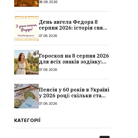
08.08.2026
дитина, наслідки
День ангела Федора 8
серпня 2026: історія свята,
значення імені,
07.08.2026
привітання у віршах і
прозі
Гороскоп на 8 серпня 2026
для всіх знаків зодіаку:
кохання, гроші та справи
07.08.2026
Пенсія у 60 років в Україні
у 2026 році: скільки стажу
потрібно, умови, кому
07.08.2026
можуть відмовити
КАТЕГОРІЇ