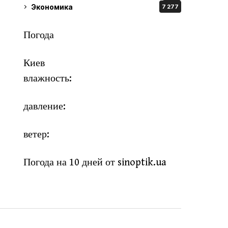
Экономика
7 277
Погода
Киев
влажность:
давление:
ветер:
Погода на 10 дней от
sinoptik.ua