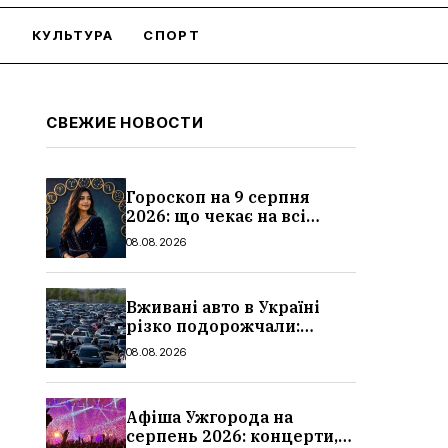
О
КУЛЬТУРА
СПОРТ
СВЕЖИЕ НОВОСТИ
Гороскоп на 9 серпня
2026: що чекає на всі
знаки зодіаку
08.08.2026
Вживані авто в Україні
різко подорожчали:
причини, які машини
08.08.2026
додали найбільше в ціні
Афіша Ужгорода на
серпень 2026: концерти,