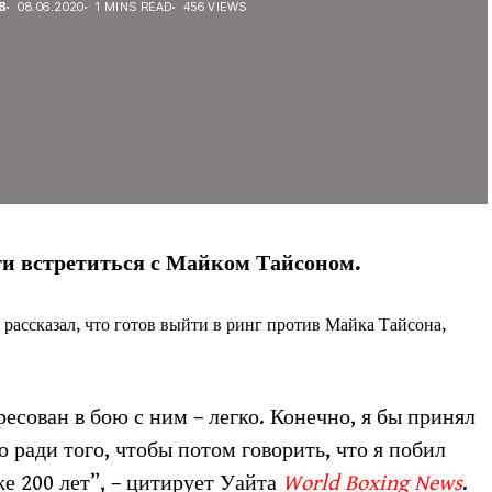
В
08.06.2020
1 MINS READ
456 VIEWS
ти встретиться с Майком Тайсоном.
рассказал, что готов выйти в ринг против Майка Тайсона,
ресован в бою с ним – легко. Конечно, я бы принял
о ради того, чтобы потом говорить, что я побил
же 200 лет”, – цитирует Уайта
World Boxing News
.