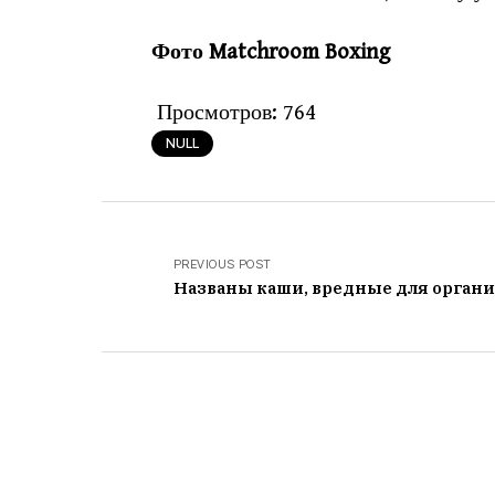
Фото Matchroom Boxing
Просмотров:
764
NULL
PREVIOUS POST
Названы каши, вредные для орган