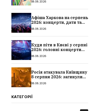
08.08.2026
школи
Афіша Харкова на серпень
2026: концерти, дати та
ціни квитків
08.08.2026
Куди піти в Києві у серпні
2026: головні концерти
місяця, дати, артисти та
08.08.2026
ціни
Росія атакувала Київщину
8 серпня 2026: загинули
троє людей, серед них
08.08.2026
дитина, наслідки
КАТЕГОРІЇ