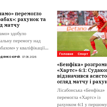
намо» перемогло
абах»: рахунок та
д матчу
амо» здобуло
альну перемогу над
бахом» у кваліфікації
Головне
Спорт
конференцій. Матвій
ДЯНКО ЮРІЙ
07.08.2026
аренко...
«Бенфіка» розгром
«Хартс» 6:1: Судако
відзначився асисто
огляд матчу і раху
Лісабонська «Бенфіка»
перемогла «Хартс» із
рахунком 6:1 у першому