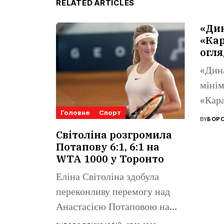
RELATED ARTICLES
«Ди
«Кар
огля
«Дин
мінім
«Кара
Головне
Спорт
Ліги 
BY
БОРО
Поном
Світоліна розгромила
Потапову 6:1, 6:1 на
WTA 1000 у Торонто
Еліна Світоліна здобула
переконливу перемогу над
Анастасією Потаповою на
турнірі WTA 1000...