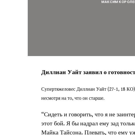
МАКСИМ КОРОЛЕ
Диллиан Уайт заявил о готовнос
Супертяжеловес Диллиан Уайт (27-1, 18 КО) 
несмотря на то, что он старше.
“Сидеть и говорить, что я не заинте
этот бой. Я бы надрал ему зад тольк
Майка Тайсона. Плевать, что ему у