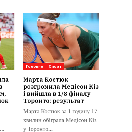
Головне
Спорт
ила
Марта Костюк
в
розгромила Медісон Кіз
м,
і вийшла в 1/8 фіналу
нок
Торонто: результат
Марта Костюк за 1 годину 17
хвилин обіграла Медісон Кіз
у Торонто...