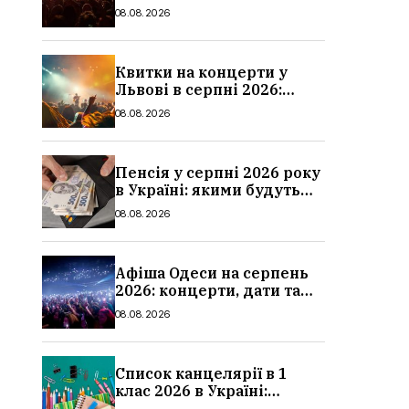
дати та ціни
08.08.2026
Квитки на концерти у
Львові в серпні 2026:
дати, ціни та локації
08.08.2026
Пенсія у серпні 2026 року
в Україні: якими будуть
мінімальні та
08.08.2026
максимальні виплати,
суми
Афіша Одеси на серпень
2026: концерти, дати та
ціни квитків
08.08.2026
Список канцелярії в 1
клас 2026 в Україні:
повний чек-лист для