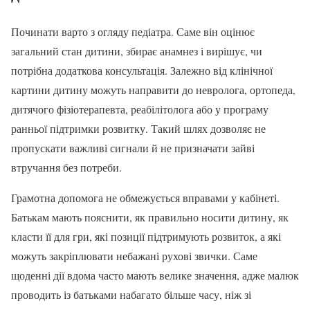
Починати варто з огляду педіатра. Саме він оцінює
загальний стан дитини, збирає анамнез і вирішує, чи
потрібна додаткова консультація. Залежно від клінічної
картини дитину можуть направити до невролога, ортопеда,
дитячого фізіотерапевта, реабілітолога або у програму
ранньої підтримки розвитку. Такий шлях дозволяє не
пропускати важливі сигнали й не призначати зайві
втручання без потреби.
Грамотна допомога не обмежується вправами у кабінеті.
Батькам мають пояснити, як правильно носити дитину, як
класти її для гри, які позиції підтримують розвиток, а які
можуть закріплювати небажані рухові звички. Саме
щоденні дії вдома часто мають велике значення, адже малюк
проводить із батьками набагато більше часу, ніж зі