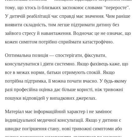
тому, що хтось із близьких заспокоює словами “переросте”.
У дитячій реабілітації час справді має значення. Чим раніше
виявити складність, тим легше підтримати дитину без
зайвого стресу й навантаження. Водночас це не означає, що
кожен симптом потрібно сприймати катастрофічно.
Оптимальна позиція — спостерігати, фіксувати,
консультуватися і діяти системно. Якщо фахівець каже, що
все в межах норми, батьки отримують спокій. Якщо
потрібна підтримка, її можна почати вчасно. У будь-якому
разі професійна оцінка дає більше користі, ніж тривожні
пошуки відповідей у випадкових джерелах.
Матеріал має інформаційний характер і не замінює
індивідуальної медичної консультації. Якщо у дитини є
швидке погіршення стану, нові тривожні симптоми або
значне порушення самопочуття, звертатися по медичну