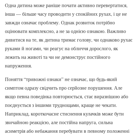
Одна дитина може раніше почати активно перевертатися,
інша — більше часу проводити у спокійних рухах, і це не
завжди означає проблему. Однак розвиток потрібно
оцінювати комплексно, а не за однією ознакою. Важливо
дивитися на те, як дитина тримає голову, чи однаково рухає
руками й ногами, чи реагує на обличчя дорослого, як
лежить на животі та чи не демонструє постійного
напруження.
Поняття “тривожні ознаки” не означає, що будь-який
симптом одразу свідчить про серйозне порушення. Але
якщо певна поведінка повторюється, стає виразнішою або
поєднується з іншими труднощами, краще не чекати.
Наприклад, короткочасне стиснення кулачків може бути
звичайною реакцією, але постійна напруга, сильна
асиметрія або небажання перебувати в певному положенні