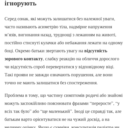
ігнорують
Серед ознак, які можуть залишатися без належної уваги,
часто називають асиметрію тіла, надмірне напруження
м’язів, вигинання назад, труднощі з лежанням на животі,
постійно стиснуті кулачки або небажання лежати на одному
відсутність
боці. Окремо батьки звертають увагу на
зорового контакту
, слабку реакцію на обличчя дорослого
чи відсутність спроб перевертатися у відповідному віці.
Такі прояви не завжди означають порушення, але вони
точно не мають залишатися без спостереження.
Проблема в тому, що частину симптомів родичі або знайомі
можуть заспокійливо пояснювати фразами “переросте”, “у
всіх так було” або “ще маленький”. Іноді це справді так, але
батькам варто орієнтуватися не на чужий досвід, а на
медичну оцінку. Якщо є сумніви, консультація педіатра чи