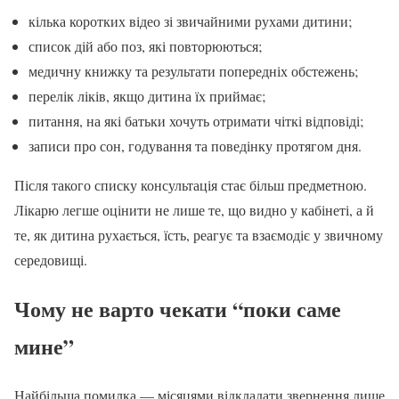
кілька коротких відео зі звичайними рухами дитини;
список дій або поз, які повторюються;
медичну книжку та результати попередніх обстежень;
перелік ліків, якщо дитина їх приймає;
питання, на які батьки хочуть отримати чіткі відповіді;
записи про сон, годування та поведінку протягом дня.
Після такого списку консультація стає більш предметною.
Лікарю легше оцінити не лише те, що видно у кабінеті, а й
те, як дитина рухається, їсть, реагує та взаємодіє у звичному
середовищі.
Чому не варто чекати “поки саме
мине”
Найбільша помилка — місяцями відкладати звернення лише