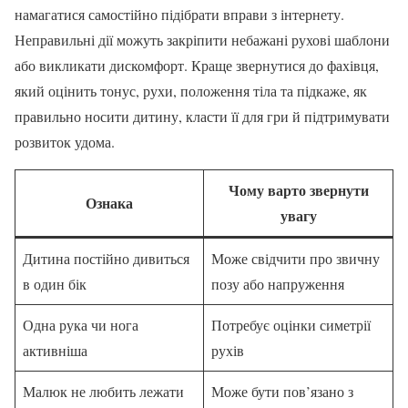
намагатися самостійно підібрати вправи з інтернету.
Неправильні дії можуть закріпити небажані рухові шаблони
або викликати дискомфорт. Краще звернутися до фахівця,
який оцінить тонус, рухи, положення тіла та підкаже, як
правильно носити дитину, класти її для гри й підтримувати
розвиток удома.
Чому варто звернути
Ознака
увагу
Дитина постійно дивиться
Може свідчити про звичну
в один бік
позу або напруження
Одна рука чи нога
Потребує оцінки симетрії
активніша
рухів
Малюк не любить лежати
Може бути пов’язано з