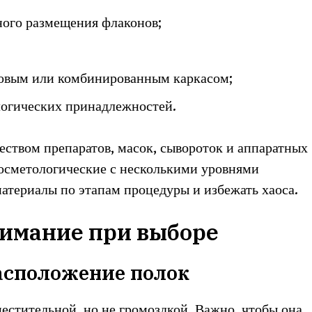
ного размещения флаконов;
ковым или комбинированным каркасом;
логических принадлежностей.
еством препаратов, масок, сывороток и аппаратных
косметологические с несколькими уровнями
материалы по этапам процедуры и избежать хаоса.
нимание при выборе
асположение полок
естительной, но не громоздкой. Важно, чтобы она