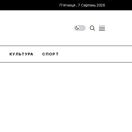
П’ятниця , 7 Серпень 2026
О
КУЛЬТУРА
СПОРТ