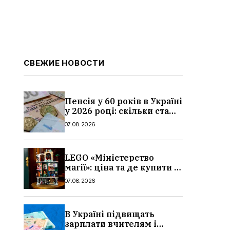
СВЕЖИЕ НОВОСТИ
Пенсія у 60 років в Україні
у 2026 році: скільки стажу
потрібно, умови, кому
07.08.2026
можуть відмовити
LEGO «Міністерство
магії»: ціна та де купити в
Україні
07.08.2026
В Україні підвищать
зарплати вчителям і