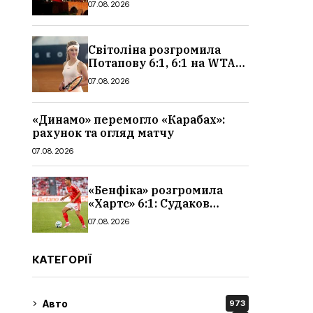
07.08.2026
чоловіків
Світоліна розгромила
Потапову 6:1, 6:1 на WTA
1000 у Торонто
07.08.2026
«Динамо» перемогло «Карабах»:
рахунок та огляд матчу
07.08.2026
«Бенфіка» розгромила
«Хартс» 6:1: Судаков
відзначився асистом,
07.08.2026
огляд матчу і рахунок
КАТЕГОРІЇ
Авто
973